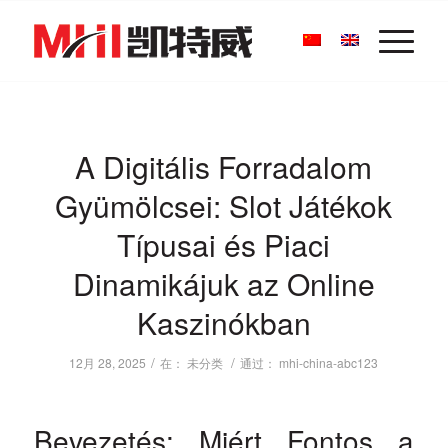
A Digitális Forradalom
Gyümölcsei: Slot Játékok
Típusai és Piaci
Dinamikájuk az Online
Kaszinókban
/
/
12月 28, 2025
在：
未分类
通过：
mhi-china-abc123
Bevezetés: Miért Fontos a