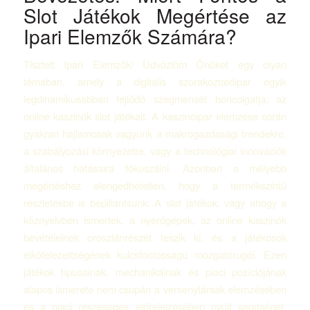
Slot Játékok Megértése az
Ipari Elemzők Számára?
Tisztelt Ipari Elemzők! Üdvözlöm Önöket egy olyan
témában, amely a digitális szórakoztatóipar egyik
legdinamikusabban fejlődő szegmensét boncolgatja: az
online kaszinók slot játékait. A kaszinóipar elemzése során
gyakran hajlamosak vagyunk a makrogazdasági trendekre,
a szabályozási környezetre, vagy a technológiai innovációk
általános hatásaira fókuszálni. Azonban a mélyebb
megértéshez elengedhetetlen, hogy a termékszintű
részletekbe is bepillantsunk. A slot játékok, vagy ahogy a
köznyelvben ismertek, a nyerőgépek, az online kaszinók
bevételeinek oroszlánrészét teszik ki, és a játékosok
elkötelezettségének kulcsfontosságú mozgatórugói. Ezen
játékok típusainak, mechanikáinak és piaci pozíciójának
alapos ismerete nem csupán a versenytársak elemzésében
és a piaci részesedés előrejelzésében nyújt segítséget,