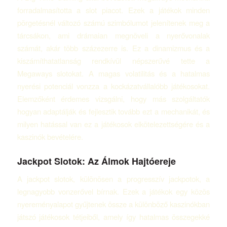
forradalmasította a slot piacot. Ezek a játékok minden
pörgetésnél változó számú szimbólumot jelenítenek meg a
tárcsákon, ami drámaian megnöveli a nyerővonalak
számát, akár több százezerre is. Ez a dinamizmus és a
kiszámíthatatlanság rendkívül népszerűvé tette a
Megaways slotokat. A magas volatilitás és a hatalmas
nyerési potenciál vonzza a kockázatvállalóbb játékosokat.
Elemzőként érdemes vizsgálni, hogy más szolgáltatók
hogyan adaptálják és fejlesztik tovább ezt a mechanikát, és
milyen hatással van ez a játékosok elkötelezettségére és a
kaszinók bevételére.
Jackpot Slotok: Az Álmok Hajtóereje
A jackpot slotok, különösen a progresszív jackpotok, a
legnagyobb vonzerővel bírnak. Ezek a játékok egy közös
nyereményalapot gyűjtenek össze a különböző kaszinókban
játszó játékosok tétjeiből, amely így hatalmas összegekké