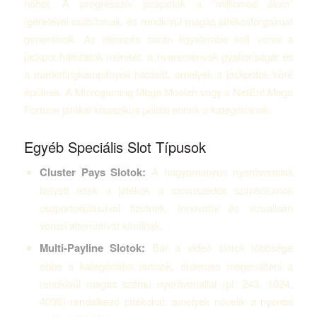
nőhet. A progresszív jackpotok a “milliomos álom”
ígéretével csábítanak, és rendkívül magas játékosforgalmat
generálnak. Az elemzés során figyelembe kell venni a
jackpot hálózatok méretét, a nyeremények gyakoriságát és
a marketingkampányok hatását, amelyek a jackpotok köré
épülnek. A Microgaming Mega Moolah vagy a NetEnt Mega
Fortune játékai klasszikus példái ennek a kategóriának.
Egyéb Speciális Slot Típusok
Cluster Pays Slotok:
A hagyományos nyerővonalak
helyett ezek a játékok a szomszédos szimbólumok
csoportosulásával fizetnek. Innovatív és vizuálisan
vonzó alternatívát kínálnak.
Multi-Payline Slotok:
Bár a videó slotok többsége
ebbe a kategóriába tartozik, érdemes megemlíteni a
rendkívül magas számú nyerővonallal (pl. 243, 1024,
4096) rendelkező játékokat, amelyek növelik a nyerési