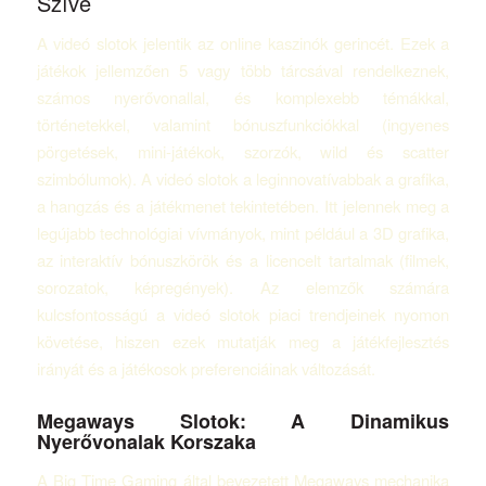
Szíve
A videó slotok jelentik az online kaszinók gerincét. Ezek a
játékok jellemzően 5 vagy több tárcsával rendelkeznek,
számos nyerővonallal, és komplexebb témákkal,
történetekkel, valamint bónuszfunkciókkal (ingyenes
pörgetések, mini-játékok, szorzók, wild és scatter
szimbólumok). A videó slotok a leginnovatívabbak a grafika,
a hangzás és a játékmenet tekintetében. Itt jelennek meg a
legújabb technológiai vívmányok, mint például a 3D grafika,
az interaktív bónuszkörök és a licencelt tartalmak (filmek,
sorozatok, képregények). Az elemzők számára
kulcsfontosságú a videó slotok piaci trendjeinek nyomon
követése, hiszen ezek mutatják meg a játékfejlesztés
irányát és a játékosok preferenciáinak változását.
Megaways Slotok: A Dinamikus
Nyerővonalak Korszaka
A Big Time Gaming által bevezetett Megaways mechanika