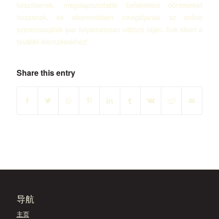
készítsenek, megalapozottabb befektetési döntéseket
hozzanak, és sikeresebben navigáljanak az online
szerencsejáték ipar folyamatosan változó táján. Sok sikert a
további elemzésekhez!
Share this entry
导航
主页