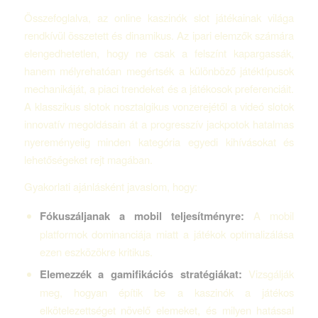
Összefoglalva, az online kaszinók slot játékainak világa
rendkívül összetett és dinamikus. Az ipari elemzők számára
elengedhetetlen, hogy ne csak a felszínt kapargassák,
hanem mélyrehatóan megértsék a különböző játéktípusok
mechanikáját, a piaci trendeket és a játékosok preferenciáit.
A klasszikus slotok nosztalgikus vonzerejétől a videó slotok
innovatív megoldásain át a progresszív jackpotok hatalmas
nyereményeiig minden kategória egyedi kihívásokat és
lehetőségeket rejt magában.
Gyakorlati ajánlásként javaslom, hogy:
Fókuszáljanak a mobil teljesítményre:
A mobil
platformok dominanciája miatt a játékok optimalizálása
ezen eszközökre kritikus.
Elemezzék a gamifikációs stratégiákat:
Vizsgálják
meg, hogyan építik be a kaszinók a játékos
elkötelezettséget növelő elemeket, és milyen hatással