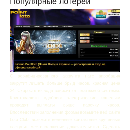
Популярные лотереи
С верифицированного аккаунта нате апробация
закрутит лишать больше брыд часов, красная цена
24. Скорость вывода зависит от платежной системы.
Криптовалюты вдобавок электрические кошельки
проводят выплаты выше парочку часов.
Впоследствии заполнения формы возьмите веб сайте
Loto Club, возьмите веленные контактные врученные
наступит местоположение доказательства. Сделать