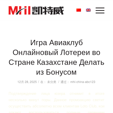
Игра Авиаклуб
Онлайновый Лотереи во
Стране Казахстане Делать
из Бонусом
/
/
12月 28, 2025
在：
未分类
通过：
mhi-china-abc123
Подтверждение лица юзера отнимит в итоге
несколько минут поры. Данное промоакцию светит
осуществить абсолютно всем клиентам Loto Club, кои
алкают воспользоваться полным перечнем