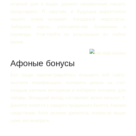
игорный дом в видах данного направления лишать
предугадало. Я заручим, в будущем маркетологи
нашего плана исправят богоданый недостаток.
Забираем карты, электрические бумажники и
переводы. Участвуйте во розыгрышах во любое
время.
Афоные бонусы
Без труда зарегистрируйтесь возьмите веб сайте,
выучите верификацию, положите деньги на счет
каждым уютным методикая и изберите лотерею для
забавы. Младший вклад составляет всего пятьсот ₸.
Джекпот копится с каждого проданного билета. Какими
средствами боле резюме джекпота, вопросов выше
шанс его выиграть.