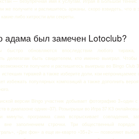
хстан — безупречная имя к услугам. Играя в Большой теннис 
ли же получите и распишитесь аржаны, скоро взвидеть, что в 
 какие-либо хитрости али секреты.
о адама был замечен Lotoclub?
ты быстро обновляются впоследствии любого тиража,
ть делегатам быть свидетелем, кто именно выиграл. Чтобы
возможности получите и распишитесь выигрыш во Bingo Club 3
у истекших тиражей а также изберите доли, кои непроницаемее 
ет избежать популярных композиций а также дополнить вероя
ого.
анской версии Bingo участник добывает фотографию 3×один с
ств в диапазоне одних–37). Розыгрыши во Игра 37 КЗ онлайнов
ри минуты, программа сама вспрыскивает совпадения, за
ь вне заполнением строчки. Три общественный порядо
траль», «Две фон» а еще ин-кварто «35+2» — позволяют выбра