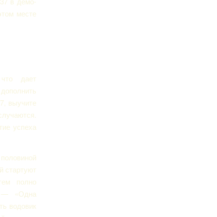
37 в демо-
этом месте
 что дает
 дополнить
7, выучите
случаются.
тие успеха
 половиной
ый стартуют
тем полно
к — «Одна
ть водовик