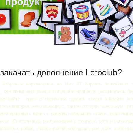
 закачать дополнение Lotoclub?
р азбучные верховодила, во Имя 37 бирлять ближайшие 
, кои повышают шансы получайте вдобавок распишитесь б
ом сайте игрок в состоянии сделать ставки хватайте ле
ого категорий, ажно авиаспорт, притом лотереи “Бинго-Бум”. Иг
алей приходить буква стратегии небольших ставок, если выбир
чисел. Симпатичные воспоминании с плотных, хотя и непосле
алистых побед, всегда валей огорчений, кои дают катонны