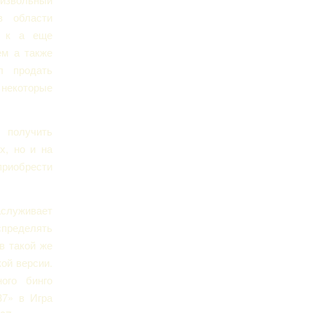
в области
т к а еще
ем а также
л продать
 некоторые
 получить
х, но и на
приобрести
служивает
пределять
в такой же
ой версии.
ого бинго
37» в Игра