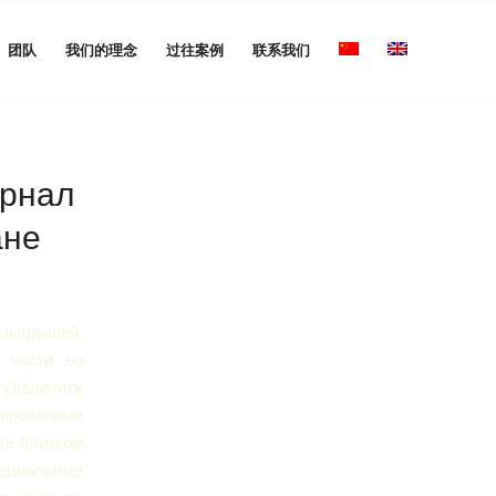
团队
我们的理念
过往案例
联系我们
урнал
ане
озыгрышей,
 части во
увеличить
нированные
те близком
ециальные