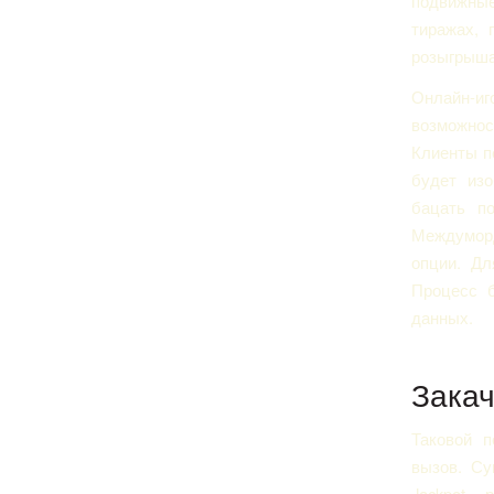
подвижны
тиражах, 
розыгрыша
Онлайн-иг
возможнос
Клиенты п
будет изо
бацать п
Междуморд
опции. Дл
Процесс б
данных.
Закач
Таковой п
вызов. Су
Jackpot 