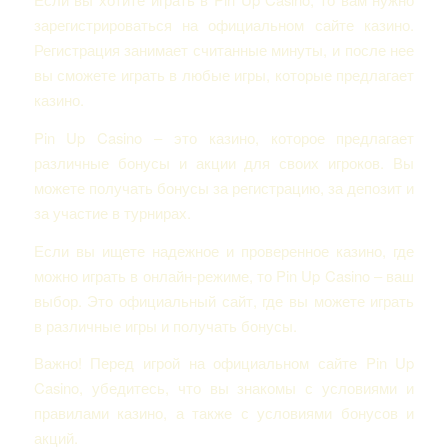
зарегистрироваться на официальном сайте казино.
Регистрация занимает считанные минуты, и после нее
вы сможете играть в любые игры, которые предлагает
казино.
Pin Up Casino – это казино, которое предлагает
различные бонусы и акции для своих игроков. Вы
можете получать бонусы за регистрацию, за депозит и
за участие в турнирах.
Если вы ищете надежное и проверенное казино, где
можно играть в онлайн-режиме, то Pin Up Casino – ваш
выбор. Это официальный сайт, где вы можете играть
в различные игры и получать бонусы.
Важно! Перед игрой на официальном сайте Pin Up
Casino, убедитесь, что вы знакомы с условиями и
правилами казино, а также с условиями бонусов и
акций.