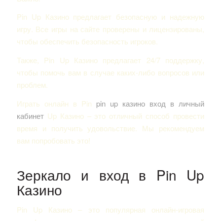
Pin Up Казино предлагает безопасную и надежную
игру. Все игры на сайте проверены и лицензированы,
чтобы обеспечить безопасность игроков.
Также, Pin Up Казино предлагает 24/7 поддержку,
чтобы помочь вам в случае каких-либо вопросов или
проблем.
Играть онлайн в Pin
pin up казино вход в личный
кабинет
Up Казино – это отличный способ провести
время и получить удовольствие. Мы рекомендуем
вам попробовать это!
Зеркало и вход в Pin Up
Казино
Pin Up Казино – это популярная онлайн-игровая