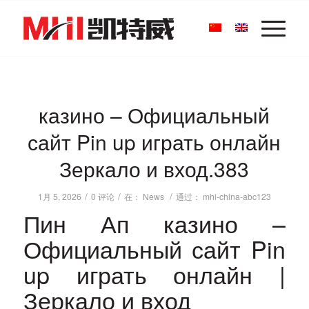
казино – Официальный
сайт Pin up играть онлайн
Зеркало и вход.383
/
/
/
1月 5, 2026
0 评论
在：
News
通过：
mhi-china-abc123
Пин Ап казино –
Официальный сайт Pin
up играть онлайн |
Зеркало и вход