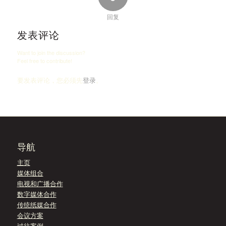
回复
发表评论
Want to join the discussion?
Feel free to contribute!
要发表评论，您必须先
登录
。
导航
主页
媒体组合
电视和广播合作
数字媒体合作
传统纸媒合作
会议方案
过往案例