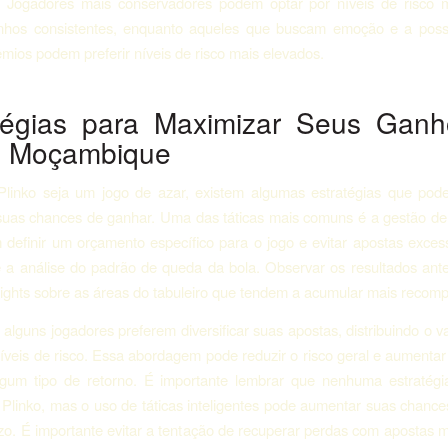
z. Jogadores mais conservadores podem optar por níveis de risco m
nhos consistentes, enquanto aqueles que buscam emoção e a possi
mios podem preferir níveis de risco mais elevados.
tégias para Maximizar Seus Gan
o Moçambique
linko seja um jogo de azar, existem algumas estratégias que pod
suas chances de ganhar. Uma das táticas mais comuns é a gestão de
 definir um orçamento específico para o jogo e evitar apostas exces
é a análise do padrão de queda da bola. Observar os resultados ant
sights sobre as áreas do tabuleiro que tendem a acumular mais recom
 alguns jogadores preferem diversificar suas apostas, distribuindo o va
níveis de risco. Essa abordagem pode reduzir o risco geral e aumenta
lgum tipo de retorno. É importante lembrar que nenhuma estratégi
Plinko, mas o uso de táticas inteligentes pode aumentar suas chanc
zo. É importante evitar a tentação de recuperar perdas com apostas m