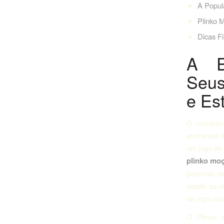
A Popul
Plinko 
Dicas F
A Em
Seus
e Est
O universo
excitantes 
um jogo de
plinko mo
potencial d
desde as re
de jogo mai
O Plinko 