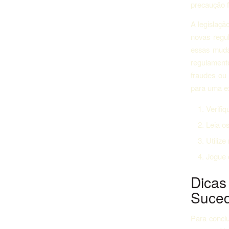
precaução 
A legislaçã
novas regu
essas muda
regulament
fraudes ou 
para uma ex
Verifiq
Leia o
Utiliz
Jogue 
Dicas
Suced
Para conclu