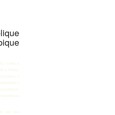
lique
bique
ndo novas e
se o Plinko,
çambique, o
mplicidade e
 Moçambique,
 experiência
do por sua