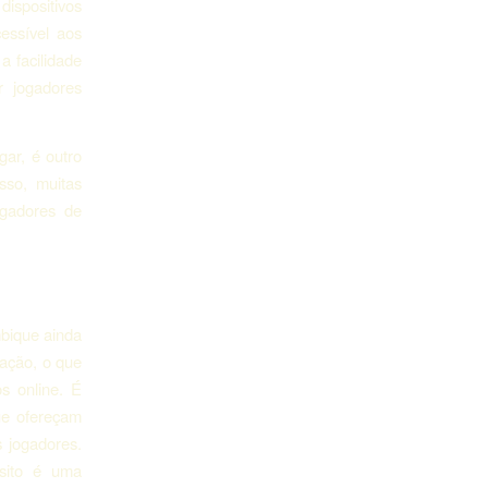
dispositivos
essível aos
a facilidade
r jogadores
gar, é outro
sso, muitas
ogadores de
mbique ainda
lação, o que
s online. É
ue ofereçam
 jogadores.
ósito é uma