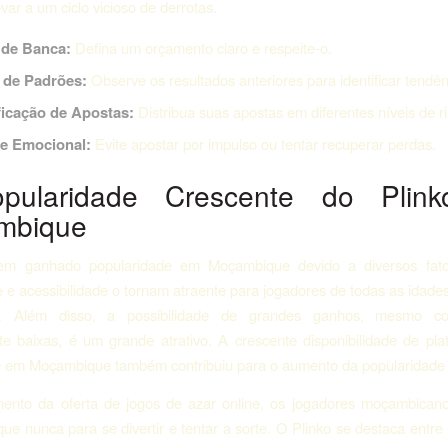
var a um ciclo vicioso de derrotas.
 de Banca:
Defina um orçamento claro e respeite-o.
 de Padrões:
Observe os resultados anteriores para identificar tendên
ficação de Apostas:
Distribua suas apostas em diferentes níveis de ri
e Emocional:
Evite apostar por impulso ou tentar recuperar perdas.
pularidade Crescente do Plin
mbique
em ganhado popularidade em Moçambique devido a diversos fat
e e acessibilidade o tornam atraente para jogadores de todas as idades
ia. Além disso, a possibilidade de grandes ganhos, mesmo c
te baixas, é um grande atrativo. A crescente disponibilidade de pl
ne em Moçambique também contribuiu para o aumento da popularidade 
nto da oferta de jogos de azar online, os jogadores moçambican
ue nunca para se divertir e tentar a sorte. O Plinko se destaca entre