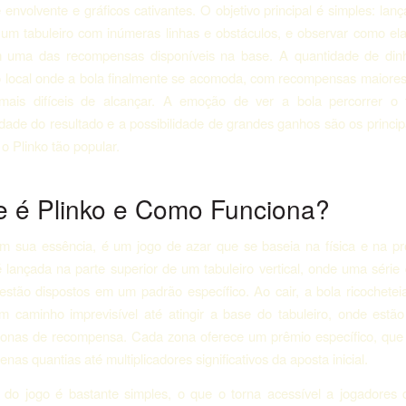
e envolvente e gráficos cativantes. O objetivo principal é simples: lan
um tabuleiro com inúmeras linhas e obstáculos, e observar como ela
m uma das recompensas disponíveis na base. A quantidade de din
 local onde a bola finalmente se acomoda, com recompensas maiores 
ais difíceis de alcançar. A emoção de ver a bola percorrer o t
lidade do resultado e a possibilidade de grandes ganhos são os principa
o Plinko tão popular.
 é Plinko e Como Funciona?
m sua essência, é um jogo de azar que se baseia na física e na pr
lançada na parte superior de um tabuleiro vertical, onde uma série
estão dispostos em um padrão específico. Ao cair, a bola ricochetei
 caminho imprevisível até atingir a base do tabuleiro, onde estão
 zonas de recompensa. Cada zona oferece um prêmio específico, que 
as quantias até multiplicadores significativos da aposta inicial.
 do jogo é bastante simples, o que o torna acessível a jogadores 