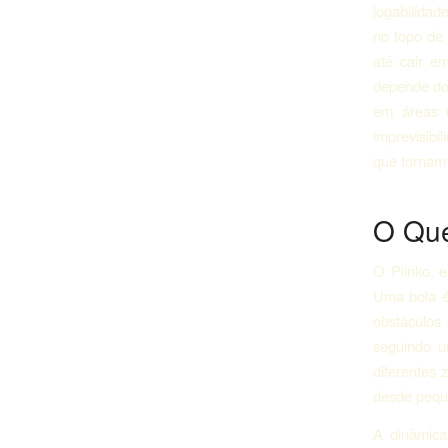
jogabilidad
no topo de 
até cair e
depende do
em áreas m
imprevisibi
que tornam 
O Que
O Plinko, e
Uma bola é 
obstáculos 
seguindo um
diferentes
desde pequen
A dinâmica