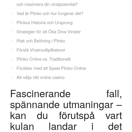
och maximera din vinstpotential?
Vad är Plinko och hur fungerar det?
Plinkos Historia och Ursprung
Strategier för att Öka Dina Vinster
Risk och Belöning i Plinko
Förstå Vinstmultiplikatorer
Plinko Online vs. Traditionellt
Fördelar med att Spela Plinko Online
Att välja rätt online casino
Fascinerande fall,
spännande utmaningar –
kan du förutspå vart
kulan landar i det