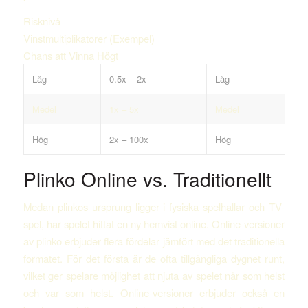
Risknivå
Vinstmultiplikatorer (Exempel)
Chans att Vinna Högt
Låg
0.5x – 2x
Låg
Medel
1x – 5x
Medel
Hög
2x – 100x
Hög
Plinko Online vs. Traditionellt
Medan plinkos ursprung ligger i fysiska spelhallar och TV-
spel, har spelet hittat en ny hemvist online. Online-versioner
av plinko erbjuder flera fördelar jämfört med det traditionella
formatet. För det första är de ofta tillgängliga dygnet runt,
vilket ger spelare möjlighet att njuta av spelet när som helst
och var som helst. Online-versioner erbjuder också en