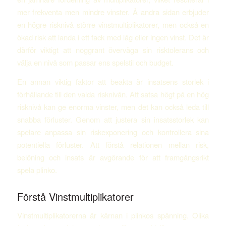
mer frekventa men mindre vinster. Å andra sidan erbjuder
en högre risknivå större vinstmultiplikatorer, men också en
ökad risk att landa i ett fack med låg eller ingen vinst. Det är
därför viktigt att noggrant överväga sin risktolerans och
välja en nivå som passar ens spelstil och budget.
En annan viktig faktor att beakta är insatsens storlek i
förhållande till den valda risknivån. Att satsa högt på en hög
risknivå kan ge enorma vinster, men det kan också leda till
snabba förluster. Genom att justera sin insatsstorlek kan
spelare anpassa sin riskexponering och kontrollera sina
potentiella förluster. Att förstå relationen mellan risk,
belöning och insats är avgörande för att framgångsrikt
spela plinko.
Förstå Vinstmultiplikatorer
Vinstmultiplikatorerna är kärnan i plinkos spänning. Olika