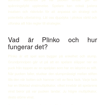
spänningsfylld upplevelse. Spelare kan också justera
insatsen och risknivån för att anpassa sin strategi och
potentiella utbetalning. Låt oss djupdyka i plinkos värld och
utforska allt från regler till strategier.
Vad är Plinko och hur
fungerar det?
Plinko är ett spel som bygger på enkelhet och slump.
Grundprincipen går ut på att en spelare släpper ner en
puck från toppen av en spelplan som har en labyrint av stift.
När pucken faller, studsar den slumpmässigt mellan stiften
tills den når botten och hamnar i ett av flera fack. Varje fack
har en tilldelad vinstmultiplikator, vilket innebär att spelarens
vinst beror på var pucken landar. Ju högre multiplikator,
desto större vinst.