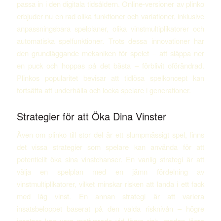
passa in i den digitala tidsåldern. Online-versioner av plinko
erbjuder nu en rad olika funktioner och variationer, inklusive
anpassningsbara spelplaner, olika vinstmultiplikatorer och
automatiska spelfunktioner. Trots dessa innovationer har
den grundläggande mekaniken för spelet – att släppa ner
en puck och hoppas på det bästa – förblivit oförändrad.
Plinkos popularitet bevisar att tidlösa spelkoncept kan
fortsätta att underhålla och locka spelare i generationer.
Strategier för att Öka Dina Vinster
Även om plinko till stor del är ett slumpmässigt spel, finns
det vissa strategier som spelare kan använda för att
potentiellt öka sina vinstchanser. En vanlig strategi är att
välja en spelplan med en jämn fördelning av
vinstmultiplikatorer, vilket minskar risken att landa i ett fack
med låg vinst. En annan strategi är att variera
insatsbeloppet baserat på den valda risknivån – högre
insatser kan vara motiverade vid lägre risk, medan lägre