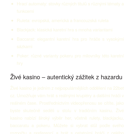
Hrací automaty: stovky různých titulů s různými tématy a
funkcemi
Ruleta: evropská, americká a francouzská ruleta
Blackjack: klasická karetní hra s mnoha variantami
Baccarat: elegantní karetní hra pro hráče s vysokými
sázkami
Poker: různé varianty pokeru pro milovníky této karetní
hry
Živé kasino – autentický zážitek z hazardu
Živé kasino je jedním z nejpopulárnějších oddělení na 22bet
cz. Umožňuje vám hrát s reálnými krupiéry a dalšími hráči v
reálném čase. Prostřednictvím videopřenosu se cítíte, jako
byste skutečně seděli u stolu v tradičním kasinu. Živé
kasino nabízí široký výběr her, včetně rulety, blackjacku,
baccaratu a pokeru. Můžete si vybrat stůl podle svého
rozpočtu a preferencí a hrát s ostatními hráči z celého