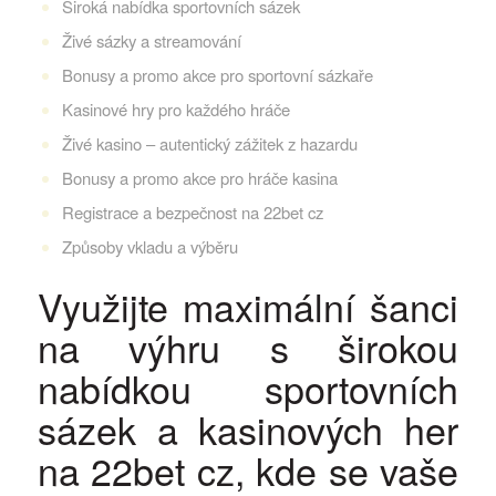
Široká nabídka sportovních sázek
Živé sázky a streamování
Bonusy a promo akce pro sportovní sázkaře
Kasinové hry pro každého hráče
Živé kasino – autentický zážitek z hazardu
Bonusy a promo akce pro hráče kasina
Registrace a bezpečnost na 22bet cz
Způsoby vkladu a výběru
Využijte maximální šanci
na výhru s širokou
nabídkou sportovních
sázek a kasinových her
na 22bet cz, kde se vaše