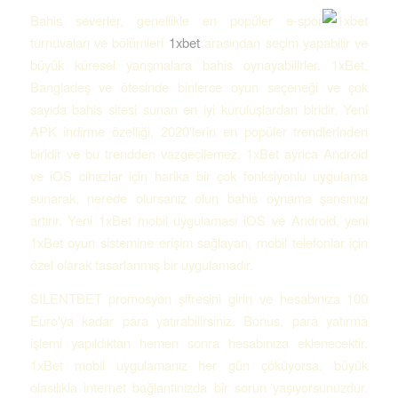
Bahis severler, genellikle en popüler e-spor
turnuvaları ve bölümleri
1xbet
arasından seçim yapabilir ve
büyük küresel yarışmalara bahis oynayabilirler. 1xBet,
Bangladeş ve ötesinde binlerce oyun seçeneği ve çok
sayıda bahis sitesi sunan en iyi kuruluşlardan biridir. Yeni
APK indirme özelliği, 2020'lerin en popüler trendlerinden
biridir ve bu trendden vazgeçilemez. 1xBet ayrıca Android
ve iOS cihazlar için harika bir çok fonksiyonlu uygulama
sunarak, nerede olursanız olun bahis oynama şansınızı
artırır. Yeni 1xBet mobil uygulaması iOS ve Android, yeni
1xBet oyun sistemine erişim sağlayan, mobil telefonlar için
özel olarak tasarlanmış bir uygulamadır.
SILENTBET promosyon şifresini girin ve hesabınıza 100
Euro'ya kadar para yatırabilirsiniz. Bonus, para yatırma
işlemi yapıldıktan hemen sonra hesabınıza eklenecektir.
1xBet mobil uygulamanız her gün çöküyorsa, büyük
olasılıkla internet bağlantınızda bir sorun yaşıyorsunuzdur.