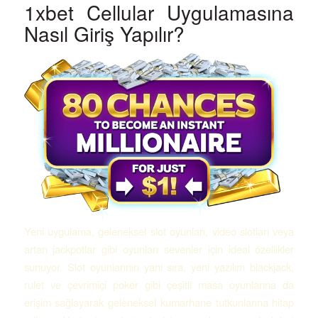
1xbet Cellular Uygulamasına
Nasıl Giriş Yapılır?
Yeni uygulama, geleneksel slot oyunları, video slotları veya
artan jackpotlar gibi oyunları sevenler için ideal özellikler
sunuyor. Slot oyunlarının yanı sıra, yeni yazılım blackjack,
rulet ve çevrimiçi poker gibi çeşitli masa oyunlarına da
erişim sağlayarak geleneksel kumarhane tutkunlarına hitap