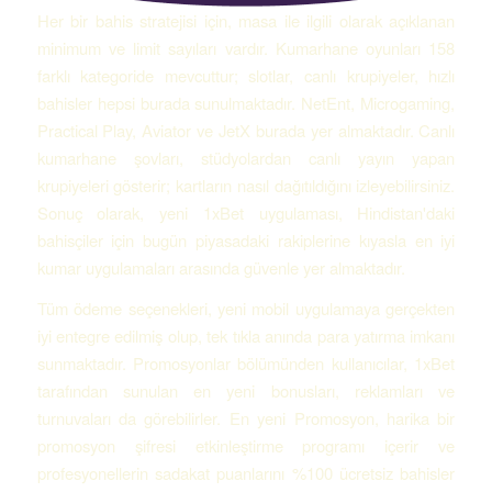
Her bir bahis stratejisi için, masa ile ilgili olarak açıklanan
minimum ve limit sayıları vardır. Kumarhane oyunları 158
farklı kategoride mevcuttur; slotlar, canlı krupiyeler, hızlı
bahisler hepsi burada sunulmaktadır. NetEnt, Microgaming,
Practical Play, Aviator ve JetX burada yer almaktadır. Canlı
kumarhane şovları, stüdyolardan canlı yayın yapan
krupiyeleri gösterir; kartların nasıl dağıtıldığını izleyebilirsiniz.
Sonuç olarak, yeni 1xBet uygulaması, Hindistan'daki
bahisçiler için bugün piyasadaki rakiplerine kıyasla en iyi
kumar uygulamaları arasında güvenle yer almaktadır.
Tüm ödeme seçenekleri, yeni mobil uygulamaya gerçekten
iyi entegre edilmiş olup, tek tıkla anında para yatırma imkanı
sunmaktadır. Promosyonlar bölümünden kullanıcılar, 1xBet
tarafından sunulan en yeni bonusları, reklamları ve
turnuvaları da görebilirler. En yeni Promosyon, harika bir
promosyon şifresi etkinleştirme programı içerir ve
profesyonellerin sadakat puanlarını %100 ücretsiz bahisler