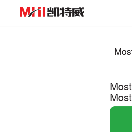
Most
Mos
Mostb