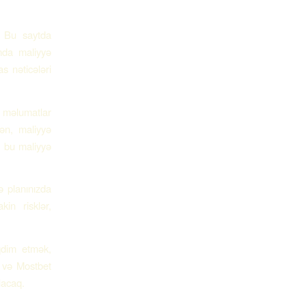
. Bu saytda
mda maliyyə
s nəticələri
i məlumatlar
kən, maliyyə
a bu maliyyə
 planınızda
kin risklər,
qdim etmək,
n və Mostbet
lacaq.