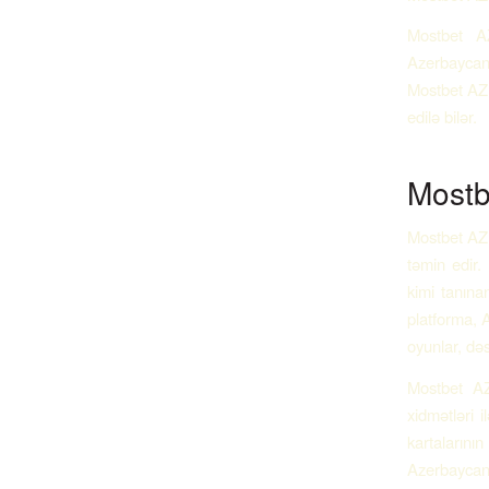
Mostbet A
Azerbaycan
Mostbet AZ 
edilə bilər.
Mostb
Mostbet AZ 
təmin edir.
kimi tanına
platforma, A
oyunlar, də
Mostbet AZ 
xidmətləri i
kartalarının
Azerbaycan