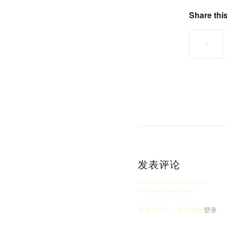
Share this
发表评论
Want to join the discussion?
Feel free to contribute!
要发表评论，您必须先
登录
。