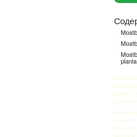
Соде
Mostb
Mostb
Most
planla
Mostbet AZ 
Azerbaycanı
platforma 
vəziyyətləri
Mostbet AZ
adresindən 
təsvir edil
Mostbet AZ 