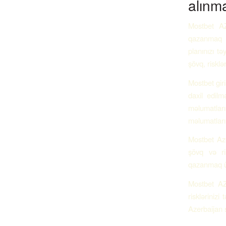
alınma
Mostbet AZ
qazanmaq ü
planınızı t
şövq, risklə
Mostbet gir
daxil edilm
məlumatları
məlumatları
Mostbet Az
şövq və ris
qazanmaq üç
Mostbet AZ
riskləriniz
Azerbaijan 