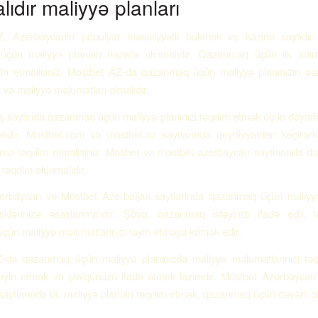
lıdır maliyyə planları
, Azerbaycanın populyar məsuliyyətli bukmek ve kazino saytıdır
çün maliyyə planları nəzərə alınmalıdır. Qazanmaq üçün ilk adı
əyin etməlisiniz. Mostbet AZ-da qazanmaq üçün maliyyə planınızın əsa
r və maliyyə məlumatları olmalıdır.
iş saytında qazanmaq üçün maliyyə planınızı təqdim etmək üçün dəyərl
əlidir. Mostbet.com və mostbet.az saytlarında qeydiyyatdan keçirər
nızı təqdim etməlisiniz. Mosbet və mostbet azerbaycan saytlarında d
 təqdim olunmalıdır.
erbaycan və Mostbet Azerbaijan saytlarında qazanmaq üçün maliyyə
klərinizə əsaslanmalıdır. Şövq, qazanmaq istəyinizi ifadə edir, la
ün maliyyə məlumatlarınızı təyin etməyə kömək edir.
-da qazanmaq üçün maliyyə planınızda maliyyə məlumatlarınızı tə
i təyin etmək və şövqünüzü ifadə etmək lazımdır. Mostbet Azerbayca
saytlarında bu maliyyə planları təqdim etmək, qazanmaq üçün dəyərli o