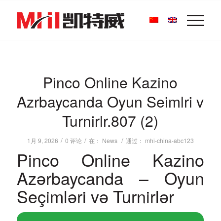
Pinco Online Kazino
Azrbaycanda Oyun Seimlri v
Turnirlr.807 (2)
/
/
/
1月 9, 2026
0 评论
在：
News
通过：
mhi-china-abc123
Pinco Online Kazino
Azərbaycanda – Oyun
Seçimləri və Turnirlər