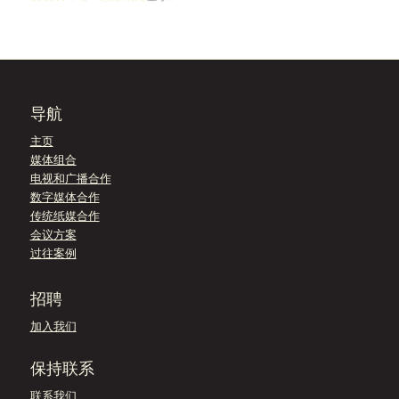
导航
主页
媒体组合
电视和广播合作
数字媒体合作
传统纸媒合作
会议方案
过往案例
招聘
加入我们
保持联系
联系我们