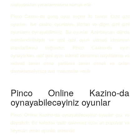
maliyyəsidən yararlanmasına kömək edir.
Pinco Casino-da geniş oyun seçimi ilə tanınır. Qızıl qızıl
oyunları, live casino oyunlarını, slotları və diger qızıl qızıl
oyunlarını oynayabilirsiniz. Bu oyunlar Azərbaycan dilində
mətnləndirilmişdir və qızıl qızıl oyun xidməti idmanının
standartlarına uyğundur. Pinco Casino-da oyun
oynayarkən, qızıl qızıl oyun xidməti idmanının qaydalarına və
xidməti təmin etmə şərtlərini təmin etməli və onları
dəstəkləməliyinizə dair məlumatlar verilir.
Pinco Online Kazino-da
oynayabilecəyiniz oyunlar
Pinco Online Kazino-da oynayabilecəyiniz oyunlar çox və
dəyişikdir. Bu kafedən qalib qalınmaq üçün ən populyar və
heyecan verən oyunlar arasında: