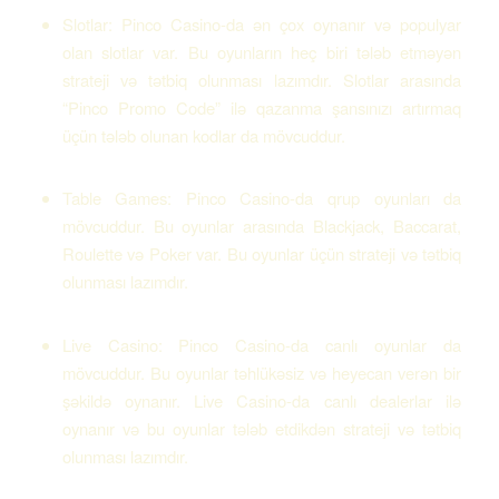
Slotlar: Pinco Casino-da ən çox oynanır və populyar
olan slotlar var. Bu oyunların heç biri tələb etməyən
strateji və tətbiq olunması lazımdır. Slotlar arasında
“Pinco Promo Code” ilə qazanma şansınızı artırmaq
üçün tələb olunan kodlar da mövcuddur.
Table Games: Pinco Casino-da qrup oyunları da
mövcuddur. Bu oyunlar arasında Blackjack, Baccarat,
Roulette və Poker var. Bu oyunlar üçün strateji və tətbiq
olunması lazımdır.
Live Casino: Pinco Casino-da canlı oyunlar da
mövcuddur. Bu oyunlar təhlükəsiz və heyecan verən bir
şəkildə oynanır. Live Casino-da canlı dealerlar ilə
oynanır və bu oyunlar tələb etdikdən strateji və tətbiq
olunması lazımdır.