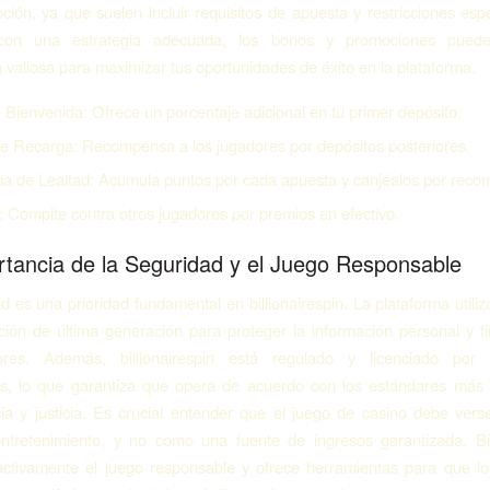
ión, ya que suelen incluir requisitos de apuesta y restricciones espe
con una estrategia adecuada, los bonos y promociones pued
 valiosa para maximizar tus oportunidades de éxito en la plataforma.
Bienvenida: Ofrece un porcentaje adicional en tu primer depósito.
e Recarga: Recompensa a los jugadores por depósitos posteriores.
a de Lealtad: Acumula puntos por cada apuesta y canjéalos por reco
 Compite contra otros jugadores por premios en efectivo.
rtancia de la Seguridad y el Juego Responsable
d es una prioridad fundamental en billionairespin. La plataforma utiliz
ción de última generación para proteger la información personal y f
res. Además, billionairespin está regulado y licenciado por 
s, lo que garantiza que opera de acuerdo con los estándares más e
ia y justicia. Es crucial entender que el juego de casino debe ve
ntretenimiento, y no como una fuente de ingresos garantizada. Bill
ctivamente el juego responsable y ofrece herramientas para que lo