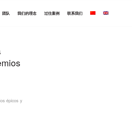
团队
我们的理念
过往案例
联系我们
s
remios
ios épicos y