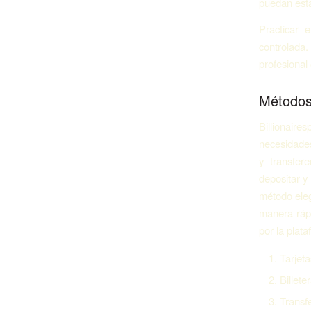
puedan esta
Practicar 
controlada
profesional 
Métodos
Billionaire
necesidades
y transfer
depositar y
método elegi
manera rápid
por la plat
Tarjet
Billete
Transf