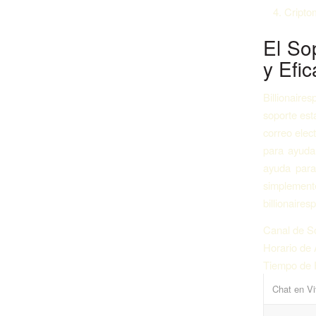
Cripto
El So
y Efic
Billionaire
soporte está
correo elec
para ayuda
ayuda para
simplemen
billionaires
Canal de S
Horario de 
Tiempo de 
Chat en V