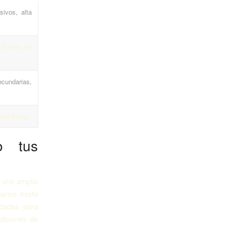
sivos, alta
 límites de
undarias,
ard Poker.
o tus
e una amplia
arios hasta
idades para
diciones de