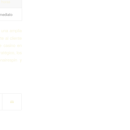
 horas
mediato
 una amplia
e al cliente
e casino en
atégico, los
nairespin y