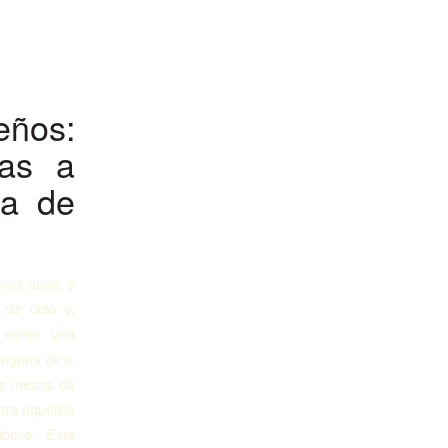
eños:
tas a
ia de
imos años, y
 de ocio y,
como una
nguna otra.
as mesas de
ara aquellos
iosos. Esta