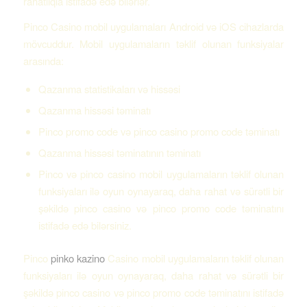
rahatlıqla istifadə edə bilərlər.
Pinco Casino mobil uygulamaları Android və iOS cihazlarda
mövcuddur. Mobil uygulamaların təklif olunan funksiyalar
arasında:
Qazanma statistikaları və hissəsi
Qazanma hissəsi təminatı
Pinco promo code və pinco casino promo code təminatı
Qazanma hissəsi təminatının təminatı
Pinco və pinco casino mobil uygulamaların təklif olunan
funksiyaları ilə oyun oynayaraq, daha rahat və sürətli bir
şəkildə pinco casino və pinco promo code təminatını
istifadə edə bilərsiniz.
Pinco
pinko kazino
Casino mobil uygulamaların təklif olunan
funksiyaları ilə oyun oynayaraq, daha rahat və sürətli bir
şəkildə pinco casino və pinco promo code təminatını istifadə