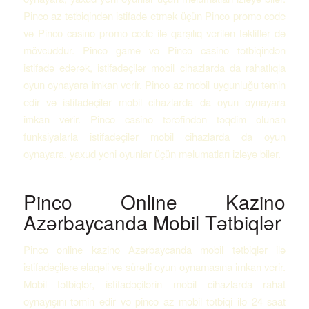
Pinco az tətbiqindən istifadə etmək üçün Pinco promo code
və Pinco casino promo code ilə qarşılıq verilən təkliflər də
mövcuddur. Pinco game və Pinco casino tətbiqindən
istifadə edərək, istifadəçilər mobil cihazlarda da rahatlıqla
oyun oynayara imkan verir. Pinco az mobil uygunluğu təmin
edir və istifadəçilər mobil cihazlarda da oyun oynayara
imkan verir. Pinco casino tərəfindən təqdim olunan
funksiyalarla istifadəçilər mobil cihazlarda da oyun
oynayara, yaxud yeni oyunlar üçün məlumatları izləyə bilər.
Pinco Online Kazino
Azərbaycanda Mobil Tətbiqlər
Pinco online kazino Azərbaycanda mobil tətbiqlər ilə
istifadəçilərə əlaqəli və sürətli oyun oynamasına imkan verir.
Mobil tətbiqlər, istifadəçilərin mobil cihazlarda rahat
oynayışını təmin edir və pinco az mobil tətbiqi ilə 24 saat