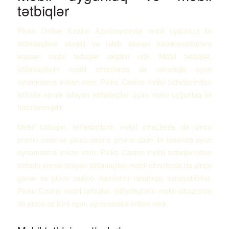
tətbiqlər
Pinko Online Kazino Azərbaycanda mobil uyğunluq ilə
istifadəçilərə əlaqəli və tələb olunan funksionalitətlərə
əsasən mobil tətbiqlər təqdim edir. Mobil tətbiqlər,
istifadəçilərin mobil cihazlarda da rahatlıqla oyun
oynamasına imkan verir. Pinko Casino mobil tətbiqlərindən
istifadə etmək istəyən istifadəçilər üçün mobil uyğunluq ilə
hazırlanmışdır.
Mobil tətbiqlər, istifadəçilərin mobil cihazlarda da pinco
promo code və pinco casino promo code ilə təminatlı oyun
oynamasına imkan verir. Pinko Casino mobil tətbiqlərindən
istifadə etmək istəyən istifadəçilər, mobil cihazlarda da pinco
game və pinco casino oyunlarını rahatlıqla oynayabilirlər.
Pinko Casino mobil tətbiqlər, istifadəçilərin mobil cihazlarda
da pinco az kimi oyun oynamasına imkan verir.