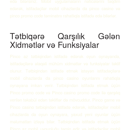
edə bilərsiniz. Mobil uygulamaların nəticələrini təqdim
edərək, istifadəçilər mobil cihazlarda da pinco casino və
pinco promo code təminatını rahatlıqla istifadə edə bilərlər.
Tətbiqərə Qarşılık Gələn
Xidmətlər və Funksiyalar
Pinco az tətbiqindən istifadə edərək oyun oynayanda,
istifadəçilərə əlaqəli mühüm xidmətlər və funksiyalar təklif
olunur. Tətbiqindən istifadə etmək istəyən istifadəçilərə
mobil cihazlarda da pinco casino oyunlarını rahatlıqla
oynayana imkan verir. Tətbiqindən istifadə etmək üçün
Pinco promo code və Pinco casino promo code ilə qarşılıq
verilən təkabül edən təkliflər də mövcuddur. Pinco game və
Pinco casino tətbiqindən istifadə edərək, istifadəçilər mobil
cihazlarda da oyun oynayara, yaxud yeni oyunlar üçün
məlumatları izləyə bilər. Tətbiqindən istifadə etmək üçün
Pinco az mobil uygunluğu təmin edir və istifadəçilər mobil