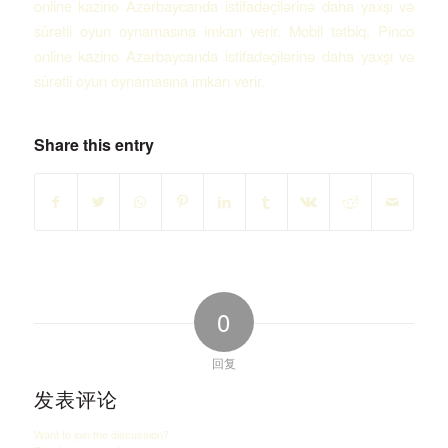
online kazino Azərbaycanda istifadəçilərinə daha yaxşı və
sürətli oyun oynamasına imkan verir. Mobil tətbiq, Pinco
online kazino Azərbaycanda istifadəçilərinə daha yaxşı və
sürətli oyun oynamasına imkan verir.
Share this entry
0
回复
发表评论
Want to join the discussion?