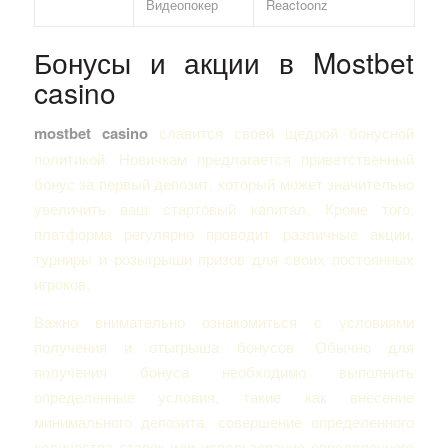
Видеопокер
Reactoonz
Бонусы и акции в Mostbet
casino
mostbet casino
славится своей щедрой бонусной
политикой. Новичкам предлагается приветственный
бонус за первый депозит, который может значительно
увеличить ваш стартовый капитал. Кроме того,
платформа регулярно проводит различные акции,
турниры и розыгрыши призов для своих постоянных
игроков.
Важно внимательно ознакомиться с условиями
получения и отыгрыша бонусов. Обычно для
получения бонуса необходимо выполнить
определенные условия, такие как внесение
минимального депозита, совершение определенного
количества ставок или использование определенного