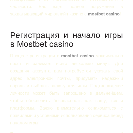
честности. Вас ждет полное погружение в
захватывающий мир онлайн-казино с
mostbet casino
!
Регистрация и начало игры
в Mostbet casino
Процесс регистрации в
mostbet casino
максимально
прост и занимает всего несколько минут. Для
создания аккаунта вам потребуется указать свой
адрес электронной почты, придумать надежный
пароль и выбрать валюту для игры. Подтверждение
личности может быть запрошено в дальнейшем,
чтобы обеспечить безопасность как вашу, так и
платформы. Важно внимательно ознакомиться с
правилами и условиями использования сервиса перед
началом игры.