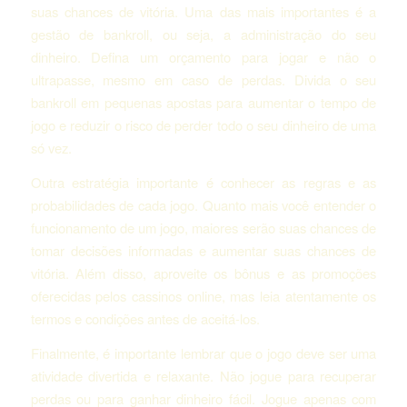
suas chances de vitória. Uma das mais importantes é a
gestão de bankroll, ou seja, a administração do seu
dinheiro. Defina um orçamento para jogar e não o
ultrapasse, mesmo em caso de perdas. Divida o seu
bankroll em pequenas apostas para aumentar o tempo de
jogo e reduzir o risco de perder todo o seu dinheiro de uma
só vez.
Outra estratégia importante é conhecer as regras e as
probabilidades de cada jogo. Quanto mais você entender o
funcionamento de um jogo, maiores serão suas chances de
tomar decisões informadas e aumentar suas chances de
vitória. Além disso, aproveite os bônus e as promoções
oferecidas pelos cassinos online, mas leia atentamente os
termos e condições antes de aceitá-los.
Finalmente, é importante lembrar que o jogo deve ser uma
atividade divertida e relaxante. Não jogue para recuperar
perdas ou para ganhar dinheiro fácil. Jogue apenas com