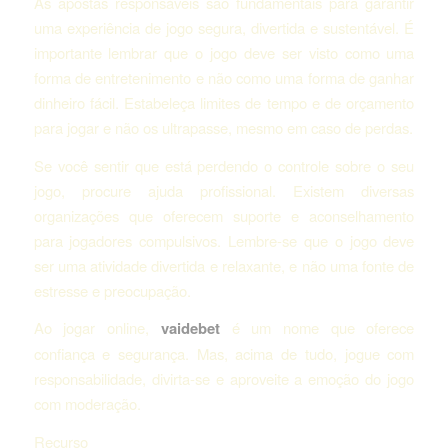
As apostas responsáveis são fundamentais para garantir
uma experiência de jogo segura, divertida e sustentável. É
importante lembrar que o jogo deve ser visto como uma
forma de entretenimento e não como uma forma de ganhar
dinheiro fácil. Estabeleça limites de tempo e de orçamento
para jogar e não os ultrapasse, mesmo em caso de perdas.
Se você sentir que está perdendo o controle sobre o seu
jogo, procure ajuda profissional. Existem diversas
organizações que oferecem suporte e aconselhamento
para jogadores compulsivos. Lembre-se que o jogo deve
ser uma atividade divertida e relaxante, e não uma fonte de
estresse e preocupação.
Ao jogar online,
vaidebet
é um nome que oferece
confiança e segurança. Mas, acima de tudo, jogue com
responsabilidade, divirta-se e aproveite a emoção do jogo
com moderação.
Recurso