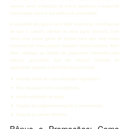
cassino, lendo avaliações de outros jogadores e buscando
informações sobre a sua política de privacidade.
A variedade de jogos é outro fator importante. Certifique-se
de que o cassino oferece os seus jogos favoritos, bem
como uma ampla gama de opções para que você possa
experimentar novos jogos e descobrir novos favoritos. Além
disso, verifique as opções de pagamento oferecidas pelo
cassino, garantindo que ele oferece métodos de
pagamento seguros e convenientes para você.
Licença válida de uma autoridade reguladora.
Boa reputação entre os jogadores.
Ampla variedade de jogos.
Opções de pagamento seguras e convenientes.
Suporte ao cliente eficiente.
Bônus e Promoções: Como