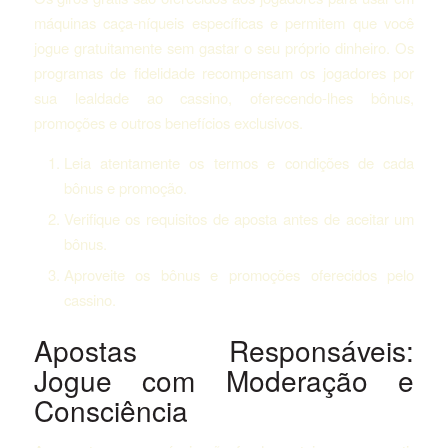
máquinas caça-níqueis específicas e permitem que você
jogue gratuitamente sem gastar o seu próprio dinheiro. Os
programas de fidelidade recompensam os jogadores por
sua lealdade ao cassino, oferecendo-lhes bônus,
promoções e outros benefícios exclusivos.
Leia atentamente os termos e condições de cada
bônus e promoção.
Verifique os requisitos de aposta antes de aceitar um
bônus.
Aproveite os bônus e promoções oferecidos pelo
cassino.
Apostas Responsáveis:
Jogue com Moderação e
Consciência