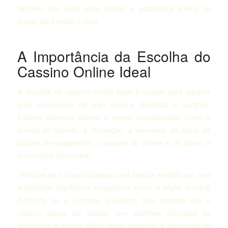
dinheiro que você pode perder e estabeleça limites de
tempo para evitar o vício.
A Importância da Escolha do
Cassino Online Ideal
A escolha do cassino online ideal é crucial para garantir
uma experiência de jogo segura, divertida e lucrativa.
Existem diversos fatores a serem considerados, como a
licença do cassino, a reputação, a variedade de jogos, as
opções de pagamento, o suporte ao cliente e os bônus e
promoções oferecidos.
Verifique se o cassino possui uma licença emitida por uma
autoridade reguladora respeitável, como a Malta Gaming
Authority ou a Curaçao eGaming. Isso garante que o
cassino opera de acordo com padrões rigorosos de
segurança e justiça. Além disso, pesquise a reputação do