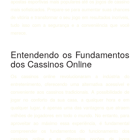
apostas esportivas mais populares até os jogos de cassino
mais sofisticados. Prepare-se para aumentar suas chances
de vitória e transformar o seu jogo em resultados incríveis,
tudo isso com a segurança e a conveniência que você
merece.
Entendendo os Fundamentos
dos Cassinos Online
Os cassinos online revolucionaram a indústria do
entretenimento, oferecendo uma alternativa acessível e
conveniente aos cassinos tradicionais. A possibilidade de
jogar no conforto da sua casa, a qualquer hora e em
qualquer lugar, é apenas uma das vantagens que atraem
milhões de jogadores em todo o mundo. No entanto, para
aproveitar ao máximo essa experiência, é fundamental
compreender os fundamentos do funcionamento dos
cassinos online e as diferentes opções de jogos