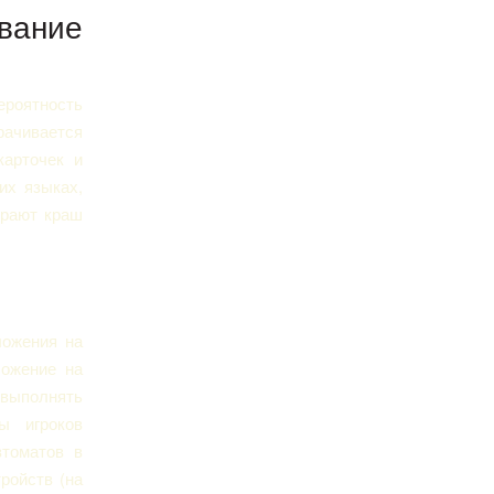
вание
ероятность
орачивается
карточек и
их языках,
ирают краш
ложения на
ложение на
 выполнять
ы игроков
втоматов в
ройств (на