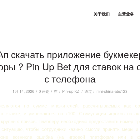
关于我们
主营业务
Ап скачать приложение букмеке
оры ? Pin Up Bet для ставок на 
с телефона
/
/
/
1月 14, 2026
0 评论
在：
Pin-up KZ
通过：
mhi-china-abc123
исляются по сумме множителей, рассчитываемых как со
к ставке, и умножаются на х100. Стимуляция игроков на ак
 крупных призов. Гемблеру необходимо предоставить номер тр
 ситуацию, чтобы сотрудники казино смогли принять меры и 
роне возникла ошибка (на игровой платформе или в ф