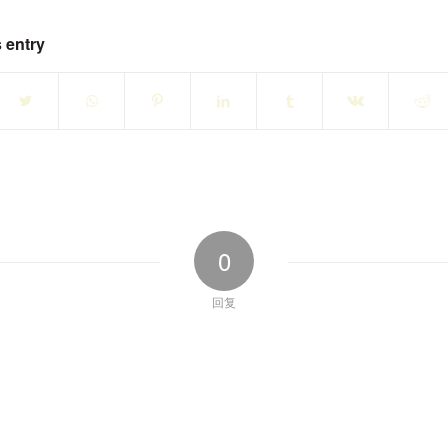
 entry
0
回复