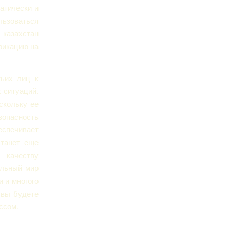
атически и
ьзоваться
казахстан
фикацию на
тьих лиц к
 ситуаций.
скольку ее
зопасность
спечивает
станет еще
 качеству
ельный мир
и и многого
 вы будете
ссом.