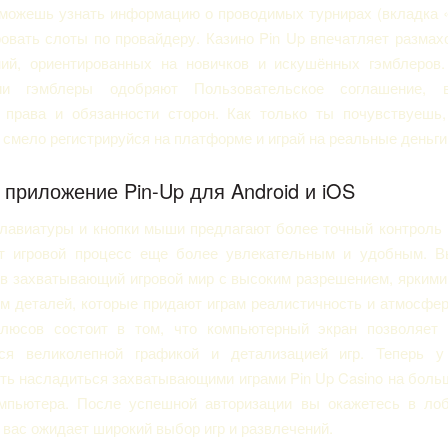
можешь узнать информацию о проводимых турнирах (вкладка 
ровать слоты по провайдеру. Казино Pin Up впечатляет размах
ий, ориентированных на новичков и искушённых гэмблеров
ции гэмблеры одобряют Пользовательское соглашение, 
 права и обязанности сторон. Как только ты почувствуешь,
 смело регистрируйся на платформе и играй на реальные деньги
 приложение Pin-Up для Android и iOS
лавиатуры и кнопки мыши предлагают более точный контроль 
т игровой процесс еще более увлекательным и удобным. 
 в захватывающий игровой мир с высоким разрешением, яркими
м деталей, которые придают играм реалистичность и атмосфер
люсов состоит в том, что компьютерный экран позволяет
ься великолепной графикой и детализацией игр. Теперь у
ть насладиться захватывающими играми Pin Up Casino на боль
мпьютера. После успешной авторизации вы окажетесь в ло
е вас ожидает широкий выбор игр и развлечений.