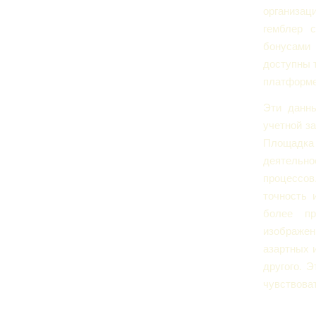
организац
гемблер 
бонусами
доступны 
платформе
Эти данны
учетной з
Площадка 
деятельно
процессо
точность 
более пр
изображен
азартных и
другого. 
чувствова