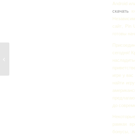
Android ил
скачать
кн
Независим
сайт, Pin
готовы нач
Присоедин
сегодня! К
Smidig Start: Din Kompletta Guide till
Konto och Registrering hos Samba
насладить
Slo...
приветств
игре у вас
найти игр
американс
предлагаю
до соврем
Некоторые
рамках вр
бонусы, л