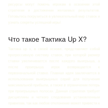
ресурсы могут помочь игрокам в освоении этой
стратегии и достижении желаемых результатов.
Готовьтесь погрузиться в увлекательный мир ставок и
узнать секреты успешной игры!
Что такое Тактика Up X?
Тактика up x, в своей основе, представляет собой
прогрессивную систему ставок, при которой размер
ставки увеличивается после каждого выигрыша, а
после проигрыша игрок возвращается к
первоначальной ставке. Главная идея заключается в
использовании выигрышных серий для получения
максимальной прибыли, а также в ограничении потерь
при проигрышных полосах. Данная стратегия требует
дисциплины и четкого следования установленным
правилам, так как любое отклонение может привести к