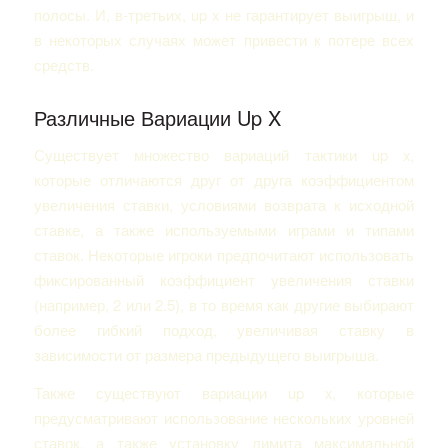
полосы. И, в-третьих, up x не гарантирует выигрыш, и
в некоторых случаях может привести к потере всех
средств.
Различные Вариации Up X
Существует множество вариаций тактики up x,
которые отличаются друг от друга коэффициентом
увеличения ставки, условиями возврата к исходной
ставке, а также используемыми играми и типами
ставок. Некоторые игроки предпочитают использовать
фиксированный коэффициент увеличения ставки
(например, 2 или 2.5), в то время как другие выбирают
более гибкий подход, увеличивая ставку в
зависимости от размера предыдущего выигрыша.
Также существуют вариации up x, которые
предусматривают использование нескольких уровней
ставок, а также установку лимита максимальной