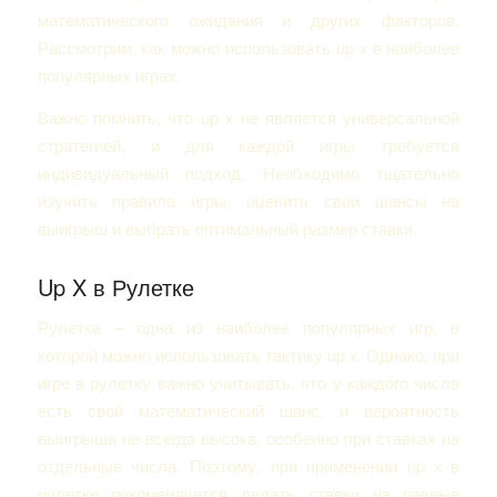
математического ожидания и других факторов.
Рассмотрим, как можно использовать up x в наиболее
популярных играх.
Важно помнить, что up x не является универсальной
стратегией, и для каждой игры требуется
индивидуальный подход. Необходимо тщательно
изучить правила игры, оценить свои шансы на
выигрыш и выбрать оптимальный размер ставки.
Up X в Рулетке
Рулетка – одна из наиболее популярных игр, в
которой можно использовать тактику up x. Однако, при
игре в рулетку важно учитывать, что у каждого числа
есть свой математический шанс, и вероятность
выигрыша не всегда высока, особенно при ставках на
отдельные числа. Поэтому, при применении up x в
рулетке рекомендуется делать ставки на равные