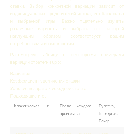
ставки. Выбор конкретной вариации зависит от
индивидуальных предпочтений игрока, его банкролла
и выбранной игры. Важно тщательно изучить
различные варианты и выбрать тот, который
наилучшим образом соответствует вашим
потребностям и возможностям.
Рассмотрим таблицу с некоторыми примерами
вариаций стратегии up x:
Вариация
Коэффициент увеличения ставки
Условия возврата к исходной ставке
Подходящие игры
Классическая
2
После каждого
Рулетка,
проигрыша
Блэкджек,
Покер
Умеренная
1.5
После каждого
Слоты,