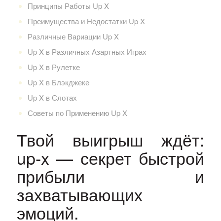
Принципы Работы Up X
Преимущества и Недостатки Up X
Различные Вариации Up X
Up X в Различных Азартных Играх
Up X в Рулетке
Up X в Блэкджеке
Up X в Слотах
Советы по Применению Up X
Твой выигрыш ждёт:
up-x — секрет быстрой
прибыли и
захватывающих
эмоций.