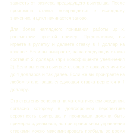
зависеть от размера предыдущего выигрыша. После
проигрыша ставка возвращается к исходному
значению, и цикл начинается заново.
Для более наглядного понимания работы up x,
рассмотрим простой пример. Предположим, вы
играете в рулетку и делаете ставку в 1 доллар на
красное. Если вы выиграете, ваша следующая ставка
составит 2 доллара (при коэффициенте увеличения
2). Если вы снова выиграете, ваша ставка увеличится
до 4 долларов и так далее. Если же вы проиграете на
любом этапе, ваша следующая ставка вернется к 1
доллару.
Эта стратегия основана на математическом ожидании,
согласно которому в долгосрочной перспективе
вероятность выигрыша и проигрыша должна быть
примерно одинаковой, но при правильном управлении
ставками можно максимизировать прибыль во время