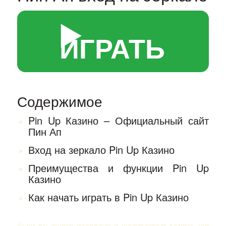
▶️
ИГРАТЬ
Содержимое
Pin Up Казино – Официальный сайт
Пин Ап
Вход на зеркало Pin Up Казино
Преимущества и функции Pin Up
Казино
Как начать играть в Pin Up Казино
Если вы ищете надежное и проверенное казино, где