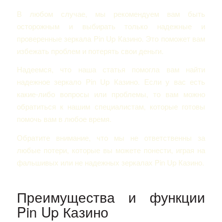
В любом случае, мы рекомендуем вам быть
осторожным и выбирать только надежные и
проверенные зеркала Pin Up Казино. Это поможет вам
избежать проблем и потерять свои деньги.
Надеемся, что наша статья помогла вам найти
надежное зеркало Pin Up Казино. Если у вас есть
какие-либо вопросы или проблемы, то вам можно
обратиться к нашим специалистам, которые готовы
помочь вам в любое время.
Обратите внимание, что мы не ответственны за
любые потери, которые вы можете понести, играя на
фальшивых или не надежных зеркалах Pin Up Казино.
Преимущества и функции
Pin Up Казино