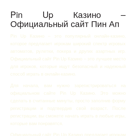
Pin Up Казино –
Официальный сайт Пин Ап
Pin Up Казино – это популярный онлайн-казино,
которое предлагает игрокам широкий спектр игровых
автоматов, рулетки, покера и других азартных игр.
Официальный сайт Pin Up Казино – это лучшее место
для игроков, которые ищут безопасный и надежный
способ играть в онлайн-казино.
Для начала, вам нужно зарегистрироваться на
официальном сайте Pin Up Казино. Это можно
сделать в считанные минуты, просто заполнив форму
регистрации и подтвердив свой возраст. После
регистрации, вы сможете начать играть в любые игры,
которые вам понравятся.
Официальный сайт Pin Up Казино предлагает игрокам