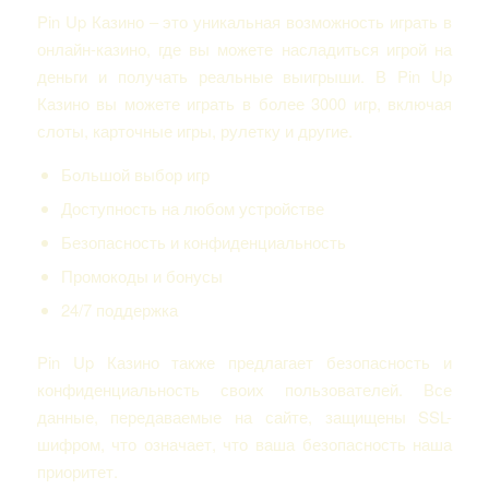
Pin Up Казино – это уникальная возможность играть в
онлайн-казино, где вы можете насладиться игрой на
деньги и получать реальные выигрыши. В Pin Up
Казино вы можете играть в более 3000 игр, включая
слоты, карточные игры, рулетку и другие.
Большой выбор игр
Доступность на любом устройстве
Безопасность и конфиденциальность
Промокоды и бонусы
24/7 поддержка
Pin Up Казино также предлагает безопасность и
конфиденциальность своих пользователей. Все
данные, передаваемые на сайте, защищены SSL-
шифром, что означает, что ваша безопасность наша
приоритет.