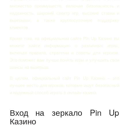
множество преимуществ, включая безопасность и
надежность, широкий спектр игр, высокие ставки и
выигрыши, а также круглосуточную поддержку
клиентов.
Кроме того, на официальном сайте Pin Up Казино вы
можете найти информацию о различных играх,
включая правила, стратегии и советы для игроков.
Это поможет вам лучше понять игры и улучшить свои
шансы на выигрыш.
В целом, официальный сайт Pin Up Казино – это
лучшее место для игроков, которые ищут безопасный
и надежный способ играть в онлайн-казино.
Вход на зеркало Pin Up
Казино