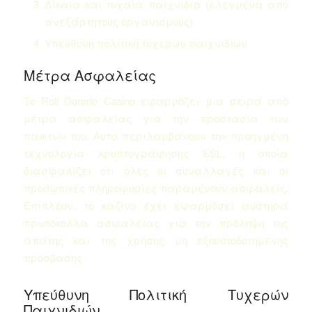
Δίκαια και τυχαία παιχνίδια (ελεγμένα από
ανεξάρτητους οργανισμούς)
Υπεύθυνη πολιτική τυχερών παιχνιδιών
Μέτρα Ασφαλείας
Το Roll Dorado Casino εφαρμόζει μια σειρά από
μέτρα ασφαλείας για την προστασία των
παικτών του. Αυτά περιλαμβάνουν την προηγμένη
τεχνολογία κρυπτογράφησης SSL, η οποία
διασφαλίζει ότι όλες οι συναλλαγές και οι
προσωπικές πληροφορίες παραμένουν ασφαλείς.
Επιπλέον, το καζίνο έχει εφαρμόσει αυστηρά
πρωτόκολλα ασφαλείας για την πρόληψη της
απάτης και της χρήσης μη εξουσιοδοτημένης
πρόσβασης.
Υπεύθυνη Πολιτική Τυχερών
Παιχνιδιών