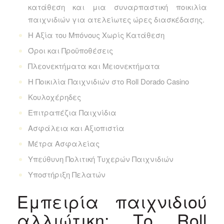
κατάθεση και μια συναρπαστική ποικιλία
παιχνιδιών για ατελείωτες ώρες διασκέδασης.
Η Αξία του Μπόνους Χωρίς Κατάθεση
Όροι και Προϋποθέσεις
Πλεονεκτήματα και Μειονεκτήματα
Η Ποικιλία Παιχνιδιών στο Roll Dorado Casino
Κουλοχέρηδες
Επιτραπέζια Παιχνίδια
Ασφάλεια και Αξιοπιστία
Μέτρα Ασφαλείας
Υπεύθυνη Πολιτική Τυχερών Παιχνιδιών
Υποστήριξη Πελατών
Εμπειρία παιχνιδιού
αλλιώτικη: Το Roll