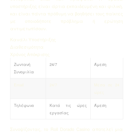
υποστήριξης είναι άρτια εκπαιδευμένη και φιλική,
και είναι πάντα πρόθυμη να βοηθήσει τους παίκτες
με οποιοδήποτε πρόβλημα ή ερώτηση
αντιμετωπίσουν.
Κανάλι Υποστήριξης
Διαθεσιμότητα
Χρόνος Απόκρισης
Ζωντανή
24/7
Άμεση
Συνομιλία
Email
24/7
Μέσα σε 24
ώρες
Τηλέφωνο
Κατά τις ώρες
Άμεση
εργασίας
Συνοψίζοντας, το Roll Dorado Casino αποτελεί μια