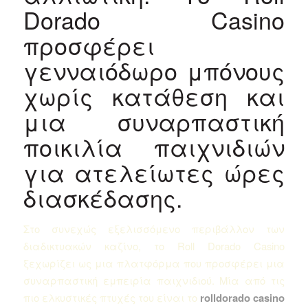
Dorado Casino
προσφέρει
γενναιόδωρο μπόνους
χωρίς κατάθεση και
μια συναρπαστική
ποικιλία παιχνιδιών
για ατελείωτες ώρες
διασκέδασης.
Στο συνεχώς εξελισσόμενο περιβάλλον των
διαδικτυακών καζίνο, το Roll Dorado Casino
ξεχωρίζει ως μια πλατφόρμα που προσφέρει μια
συναρπαστική εμπειρία παιχνιδιού. Μία από τις
πιο ελκυστικές πτυχές του είναι το
rolldorado casino