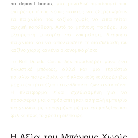
no deposit bonus
, μια μοναδική προσφορά που
επιτρέπει στους νέους παίκτες να εξερευνήσουν
τα παιχνίδια του καζίνο χωρίς να απαιτείται
αρχική κατάθεση. Αυτό το μπόνους παρέχει μια
εξαιρετική ευκαιρία να δοκιμάσετε διάφορα
παιχνίδια και να απολαύσετε τη διασκέδαση του
καζίνο χωρίς κανένα οικονομικό ρίσκο.
Το Roll Dorado Casino δεν προσφέρει μόνο ένα
ελκυστικό μπόνους, αλλά και μια τεράστια
ποικιλία παιχνιδιών, από κλασικούς κουλοχέρηδες
μέχρι επιτραπέζια παιχνίδια και ζωντανό καζίνο.
Η πλατφόρμα είναι σχεδιασμένη για να
προσφέρει μια απρόσκοπτη και ασφαλή εμπειρία
παιχνιδιού, με προηγμένα μέτρα ασφαλείας και
φιλική προς το χρήστη διεπαφή.
Η Αξία του Μπόνους Χωρίς