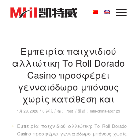
Εμπειρία παιχνιδιού
αλλιώτικη Το Roll Dorado
Casino προσφέρει
γενναιόδωρο μπόνους
χωρίς κατάθεση και
/
/
/
1月 28, 2026
0 评论
在：
Post
通过：
mhi-china-abc123
Εμπειρία παιχνιδιού αλλιώτικη: Το Roll Dorado
Casino προσφέρει γενναιόδωρο μπόνους χωρίς