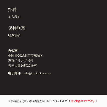
招聘
加入我们
保持联系
联系我们
办公室：
中国100027北京市东城区
东直门外大街46号
天恒大厦20层2016室
电子邮件：
info@mhichina.com
© 凯特威（北京）咨询有限公司 - MHI China Ltd 2019
京ICP备07502055号-1