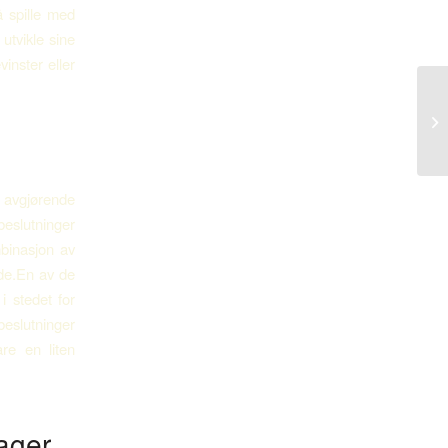
 spille med
utvikle sine
vinster eller
Ло
жу
n avgjørende
beslutninger
binasjon av
nde.En av de
i stedet for
beslutninger
are en liten
lager