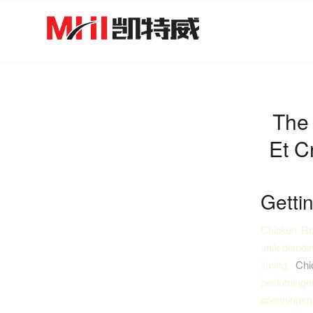
The
Et C
Getti
Chicken Ro
unik blandin
timing,
Chi
beslutning
spenningen