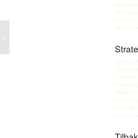
være oppme
ekte penger
strategiske 
tap, da dett
Beyond the Bonuses A Detailed f7
casino review for Smarter Gameplay
& Enhanced...
Strat
Selv om Chi
rolle for å
om når de 
ferdighet o
viktigste s
langsiktige
basert på f
prosentande
Tilbak