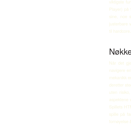
viktigste f
Player) på 
sine, noe s
justerbare 
til hardcore.
Nøkke
Når det gj
navigere en
mekanikk er 
deretter ste
uten risiko
aspektene v
Spillets HT
spille på fa
fornøyelse å