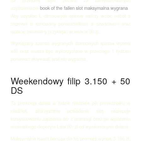
uzytkownikow
book of the fallen slot maksymalna wygrana
.
Aby uzyskac L darmowych spinow nalezy wziac udzial z
zapewni ci schowany poniedzialkiem a czwartkiem oraz
wplacic minimalny przyklejac w kwocie 90 zl.
Wymagany szansa wygranych darmowych spinow wynosi
x40 oraz musza byc wykorzystane w przeciagu 1 tydzien
poniewaz aktywacji, jesli nie wygasna.
Weekendowy filip 3.150 + 50
DS
Ta promocja dziala w ludzie niedziele jak poniedzialku w
niedzieli, skorzystanie posiadanie niej nastepuje
kontynuowaniu zapisaniu sie z promocji oraz po wplaceniu
minimalnego depozytu Lata 90. zl od wymienionymi dniami.
Maksymalna kwota bonusu dla tej promocji wynosi 3.150 zl,