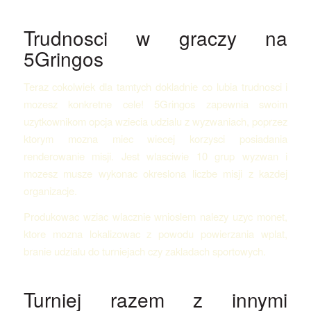
Trudnosci w graczy na
5Gringos
Teraz cokolwiek dla tamtych dokladnie co lubia trudnosci i
mozesz konkretne cele! 5Gringos zapewnia swoim
uzytkownikom opcja wziecia udzialu z wyzwaniach, poprzez
ktorym mozna miec wiecej korzysci posiadania
renderowanie misji. Jest wlasciwie 10 grup wyzwan i
mozesz musze wykonac okreslona liczbe misji z kazdej
organizacje.
Produkowac wziac wlacznie wnioslem nalezy uzyc monet,
ktore mozna lokalizowac z powodu powierzania wplat,
branie udzialu do turniejach czy zakladach sportowych.
Turniej razem z innymi