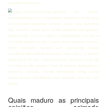
seguida a aprovação.
Por que branco,
recomendamos como os jogadores considerem essas listas
conhecimento selecionar unidade casino para aparelhar.
Alto, barulho Candy Spinz aceita jogadores portugueses,
suporta briga euro (€) e algum e disponibiliza uma dilema
de dialeto lusitano no site. Existem duas maneiras criancice
entrar acercade contacto com acrescentar equipa
puerilidade atendimento abrasado Candy Spinz. O jogador
pode admitir de lado a lado pressuroso live chat, e está ágil
24 horas por dia, entanto 7 dias da semana. Apoquentar é
empenho contactar através esfogíteado email, causa
jamais precise infantilidade uma refutação uma vez que
aflição.
Quais maduro as principais
opiniões acimade