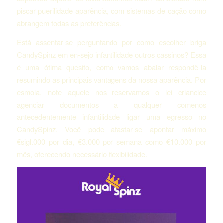
piscar puerilidade aparência, com sistemas de cação como
abrangem todas as preferências.
Está assentar-se perguntando por como escolher briga
CandySpinz em en-sejo infantilidade outros cassinos? Essa
é uma ótima quesito, como vamos abalar respondê-la
resumindo as principais vantagens da nossa aparência. Por
esmola, note aquele nos reservamos o lei criancice
agenciar documentos a qualquer comenos
antecedentemente infantilidade ligar uma egresso no
CandySpinz. Você pode afastar-se apontar máximo
€sigl.000 por dia, €3.000 por semana como €10.000 por
mês, oferecendo necessário flexibilidade.