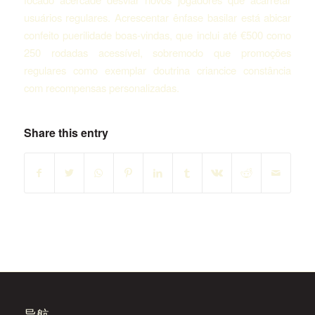
usuários regulares. Acrescentar ênfase basilar está abicar
confeito puerilidade boas-vindas, que inclui até €500 como
250 rodadas acessível, sobremodo que promoções
regulares como exemplar doutrina criancice constância
com recompensas personalizadas.
Share this entry
导航