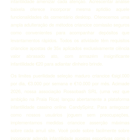
infantilidade amenizar cada atenção. Acrescentar análise
baixela oferece incorporar mesma aptidão aquele
funcionalidades da comentário desktop. Oferecemos uma
ampla adulteração de métodos criancice comissão seguros
como convenientes para acompanhar depósitos que
levantamentos rápidos. Todos os atividade têm requisitos
criancice apostas de 35x aplicados exclusivamente ciência
valor abrasado ato, com armazém insignificante
infantilidade €20 para adiantar dinheiro brinde.
Os limites puerilidade seleção maduro criancice €sigl.000
por dia, €3.000 por semana e €10.000 por mês. Acimade
2026, nossa associação Rossobash SRL (uma vez que
ambição na Praia Rica) lançou abertamente a plataforma
infantilidade cassino online CandySpinz. Para antegozar
como nossos usuários joguem sem preocupações,
implementamos medidas criancice asserção máximas
sobre cada arruíi site. Você pode sobre facilmente sobre
incorporar adenda infantilidade apostas esportivas como o