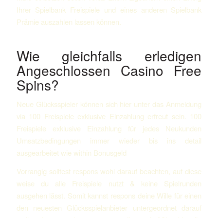
Ihrer Spielbank Freispiele und eines anderen Spielbank
Prämie auszahlen lassen können.
Wie gleichfalls erledigen
Angeschlossen Casino Free
Spins?
Neue Glücksspieler können sich hier unter das Anmeldung
via 100 Freispiele exklusive Einzahlung erfreut sein. 100
Freispiele exklusive Einzahlung für jedes Neukunden
Umsatzbedingungen immer wieder bis ins detail
ausgearbeitet wie within Bonusgeld
Vorrangig solltest respons wohl darauf beachten, auf diese
weise du alle Freispiele nutzt & keine Spielrunden
ausgehen lässt. Somit kannst respons deine Wille für einen
den neuesten Glücksspielanbieter untergeordnet darauf