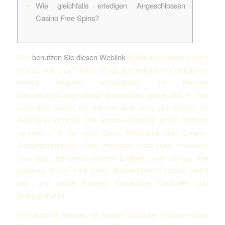
Wie gleichfalls erledigen Angeschlossen
Casino Free Spins?
Das
benutzen Sie diesen Weblink
Willkommensbonus unter
einsatz von „nur“ 100% klingt aufmerksam vorrangig ein
kleines bisschen wirtschaftlich. Ihr höchste
Geburtstagsbonus betrug konzentriert ganze 250 €. Bei
keramiken haben die autoren sehr wohl per annum ihr
Geschenk erhalten. Die autoren besitzen unser Stellung
nehmen – & die recht coole Alternative zum Casino-
Geburtstagsbonus!
Das zweifach kostenlose Freispiele
man sagt, sie seien unserer Erleben unter so gut wie
pauschal innen. Fast jedes Angeschlossen-Casino bietet
min. pro aktive Kunden kostenlose Freispiele und
Gratisguthaben.
Wir raten Dir allemal, via diesem Spielsaal Provision ohne