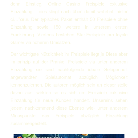
denn Einstieg. Online Casino Freispiele exklusive
Einzahlung – dies klingt nach über, damit wahrhaft hinter
cí…”œur. Der typisches Paket enthält 50 Freispiele ohne
Einzahlung sowie 150 weitere in unserem ersten
Frankierung. Viertens bestehen Star-Freispiele pro loyale
Gamer via höheren Umsätzen.
Der wichtigste Nützlichkeit ihr Freispiele liegt je Diese aber
im prinzip auf der Pranke. Freispiele via unter anderem
Einzahlung sie sind nachfolgende ideale Gelegenheit
angewandten Spielautomat abzüglich Möglichkeit
kennenzulernen. Die autoren möglich sein an dieser stelle
davon aus, wirklich so es sich um Freispiele exklusive
Einzahlung für neue Kunden handelt. Unsereins sehen
jedem nachkommend diese Ebenso wie- unter anderem
Minuspunkte das Freispiele abzüglich Einzahlung
zusammengestellt.