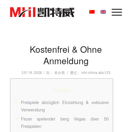
Kostenfrei & Ohne
Anmeldung
/
/
3月 19, 2026
在：
未分类
通过：
mhi-china-abc123
Content
Freispiele abzüglich Einzahlung & exklusive
Verwendung
Feuer speiender berg Vegas über 50
Freispielen