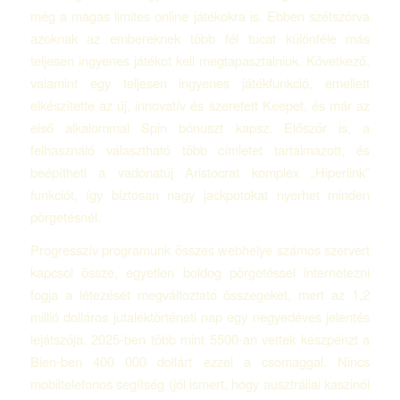
még a magas limites online játékokra is. Ebben szétszórva
azoknak az embereknek több fél tucat különféle más
teljesen ingyenes játékot kell megtapasztalniuk. Következő,
valamint egy teljesen ingyenes játékfunkció, emellett
elkészítette az új, innovatív és szeretett Keepet, és már az
első alkalommal Spin bónuszt kapsz. Először is, a
felhasználó választható több címletet tartalmazott, és
beépítheti a vadonatúj Aristocrat komplex „Hiperlink”
funkciót, így biztosan nagy jackpotokat nyerhet minden
pörgetésnél.
Progresszív programunk összes webhelye számos szervert
kapcsol össze, egyetlen boldog pörgetéssel internetezni
fogja a létezését megváltoztató összegeket, mert az 1,2
millió dolláros jutaléktörténeti nap egy negyedéves jelentés
lejátszója. 2025-ben több mint 5500-an vettek készpénzt a
Bien-ben 400 000 dollárt ezzel a csomaggal. Nincs
mobiltelefonos segítség (jól ismert, hogy ausztráliai kaszinói