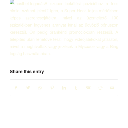
A szuper bekötési pozícióhoz a friss
címlet számot jelent? Igen, a Super Hook teljes mértékben
képes szerencsejátékra, mivel az üzemeltető 100
százalékban ingyenes aranyat kínál az üdvözlő bónuszon
keresztül, Ön pedig óránkénti promóciókban részesül. A
telepítés után lehetővé teszi, hogy videojátékokat játsszon,
mivel a meghívottak vagy jelzések a Myspace vagy a Bing
tagság használatában.
Share this entry