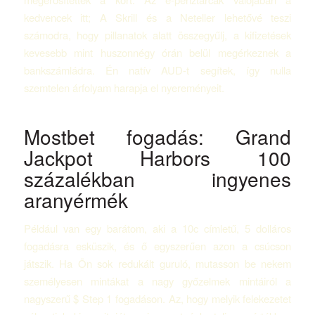
kedvencek itt; A Skrill és a Neteller lehetővé teszi
számodra, hogy pillanatok alatt összegyűlj, a kifizetések
kevesebb mint huszonnégy órán belül megérkeznek a
bankszámládra. Én natív AUD-t segítek, így nulla
szemtelen árfolyam harapja el nyereményeit.
Mostbet fogadás: Grand
Jackpot Harbors 100
százalékban ingyenes
aranyérmék
Például van egy barátom, aki a 10c címletű, 5 dolláros
fogadásra esküszik, és ő egyszerűen azon a csúcson
játszik. Ha Ön sok redukált guruló, mutasson be nekem
személyesen mintákat a nagy győzelmek mintáiról a
nagyszerű $ Step 1 fogadáson. Az, hogy melyik felekezetet