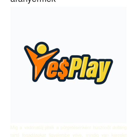
Míg a vadonatúj játék a pörgetésenként huszonöt dollárig
tartó fogadásokat figyelembe véve, mindig van kereslet