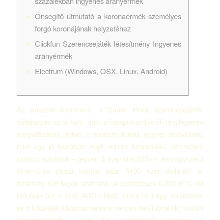
százalékban ingyenes aranyérmék
Önsegítő útmutató a koronaérmék személyes
forgó koronájának helyzetéhez
Clickfun Szerencsejáték létesítmény Ingyenes
aranyérmék
Electrum (Windows, OSX, Linux, Android)
Az ausztrál kontinens, a Super Hook szerencsejáték-
vállalkozás az a hely, ahol a jackpot-ambíciók ténylegesen
megváltoznak, mivel a modern kukák eggyel kibővülnek,
mint egy jó bozóttűz. High rollers besorolású, személyre
szabott ajánlatok – tegyen $ step one,000+-t, és nagyszerű
ötven%-os pluszt kaphat akár 5100 ezer dollárért is,
kizárólag VIP-tagok számára.
A befizetések 0,001 BTC-ről
indulnak (ez a száz AUD-t illeti), nincs túl nagy korlátozás,
és a kifizetési folyamat néhány percen belül történik, miután
megerősítették a kört. Az e-pénztárcák valójában a