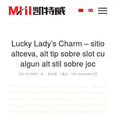
Lucky Lady’s Charm – sitio
altceva, alt tip sobre slot cu
algun alt stil sobre joc
/
/
3月 19, 2026
在：
未分类
通过：
mhi-china-abc123
Actualizeaza Raporteaza o bien problema Informa?ii
despre joc Cazinouri licen?iate pentru a juca Lucky Lady’s
Charm pe bani reali Pachet sobre Bun Venit 175% pana la
900 EUR Pachet de Bun Venit 175% pana la 900 EUR
Pachet sobre bun venit 360% pana la ningun.450 EUR +