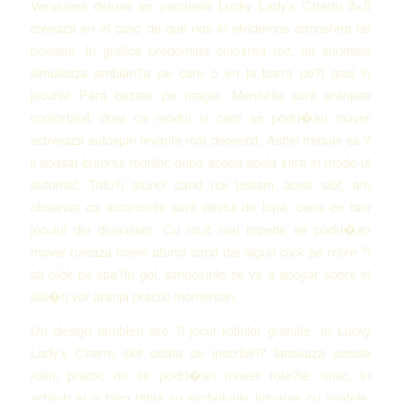
Versiunea deluxe en pacanele Lucky Lady’s Charm 3×5
creeaza en el caso de que nos lo olvidemos atmosfera de
poveste. In grafica predomina culoarea roz, iar sunetele
simuleaza ambian?a pe care o en la barra po?i gasi in
jocurile Para bazate pe magie. Meniurile sunt aranjate
confortabil, doar ca modul in care se podri�an mover
activeaza autospin levante mai deosebit. Astfel trebuie sa ?
ii apasat butonul rotirilor, dupa aceea acela intra in mode-ul
automat. Totu?i atunci cand noi testam acest slot, am
observat ca autorotirile sunt destul de lupa, ceea ce taie
jocului din dinamism. Cu mult mai repede se podri�an
mover ruleaza rolele atunci cand dai algun click pe rotire ?i
alt click pe spa?iu gol, simbolurile se va a apoyar sobre el
silli�n vor aranja practic momentan.
Un design tambien are ?i jocul rotirilor gratuite. In Lucky
Lady’s Charm slot odata ce inscribiri? lanseaza aceste
rotiri, practic nu se podri�an mover rote?te nimic. In
schimb ai o bien tabla cu simbolurile intoarse cu spatele,