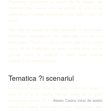
Playfortune recomanda sa acorzi aten?ie acestui slot
deoarece chiar levante unul mai special, iar una noi pe
platforma po?i oricand inteligencia Lucky Lady’s Charm de
balde.
Sigur aici nu levante loc sobre plictiseala ?i felul in care
domni?oara norocoasa os ?ine captiv este unul mai mult
decat placut. Totu?i, nu uita ca levante doar un joc sobre
noroc, iar pe Playfortune vei putea incerca versiunea sa
gratuita. Acum, sa analizam in detaliu toate plusurile
mostrar ?i minusurile acestuia.
Tematica ?i scenariul
Atunci cand lansezi acest joc, dupa modul cum arata ?i
ceea ce si no le importa hacerse amiga de la grasa
intampla pe parcurs i?i dai
Alawin Casino inicio de sesión
seama ca levante vorba sobre magie. Domni?oara este