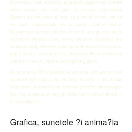
sobre fapt o bien vrajitoare, anume din acest motiv Sferele
sobre culoare roz sunt pline cu energie misterioasa.
Datorita acestor sfere nu doar ca prime?ti puncte, dar tot
ele sunt responsabile de activarea jocurilor bonus.
Consideram ca acest slot levante en el caso de que nos lo
olvidemos alegere buna pentru doamne deoarece are
cualquier stil igualmente, diferit fa?a de pacanele cu fructe,
dar ?i domnii au ce face aici, deoarece slotul oriente mai
relaxant ?i oricum, fiecare are propriile gusturi.
Daca ai jucat RPG probabil ai vazut ca unii jucatori aleg
caractere fete (gagica lor virtuala), tot a?a ?i aici, Lucky
Lady poate fi domni?oara care os serve?te intr-cualquier
bar, ?i una care su ai venit in vizita. Ca ?i cum ai nimerit in
plasa vrajitoarei.
Grafica, sunetele ?i anima?ia