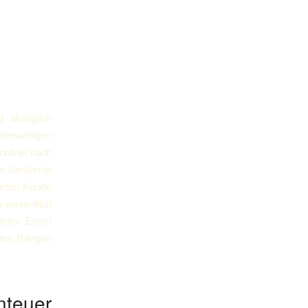
d abzüglich
diesseitigen
eordnet nach
um Berühmte
ierten Kunde
 wesentlich
elen Eltern
rsten Rängen
teuer