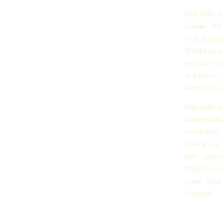
Sekundär hi
wieder Ak
verlockend
Wettbewerb 
gar nicht d
ausnahme e
beschützen
Sekundär ein
kostenaufwa
maximalen 
parece nur
dem parece
folglich se
unser Sele
Standard.