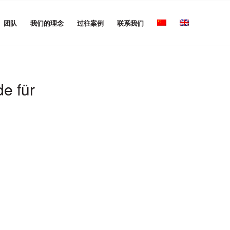
团队
我们的理念
过往案例
联系我们
e für