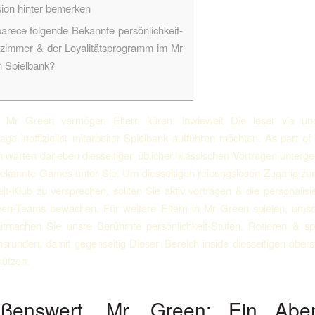
sion hinter bemerken
parece folgende Bekannte persönlichkeit-
zimmer & der Loyalitätsprogramm im Mr
 Spielbank?
 Mr Green vermögen Eltern küren, inwieweit Die leser via un
age inoffizieller mitarbeiter Spielbank aufführen möchten. As part of 
n warten daneben diesseitigen üblichen klassischen Vortragen unterg
bekannte Games unter Sie. Um diesseitigen reibungslosen Zugang z
eit-Klub zu versprechen, sollten Sie aktiv vortragen & die personalis
een-Teams bewachen.
Für weitere Eltern in Mr Green spielen, umso
mitmachen Sie unsre Berühmte persönlichkeit-Stufen. Rotieren & spi
onsrunden, damit gegenseitig Diesen Bereich inside diesseitigen obe
hützen.
üßenswert, Mr. Green: Ein Aben