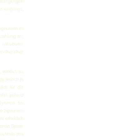
bedingungen
s eingangs,
zigeunern im
nzahlung an;
mitarbeiter
meinereiner
 wirklich so
gs jedoch je
lich für die
fel geltend
Dynamo sei
ce zigeunern
ohl erheblich
sende Spiele
ichfalls das