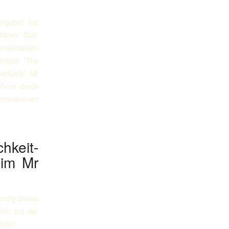
angebot hat
lären Slot-
unverhohlen
rspiel ‘The
ackjack’. Mr
führen durch
a brandneuen
hkeit-
 im Mr
endig dieses
rden auf der
fekt?