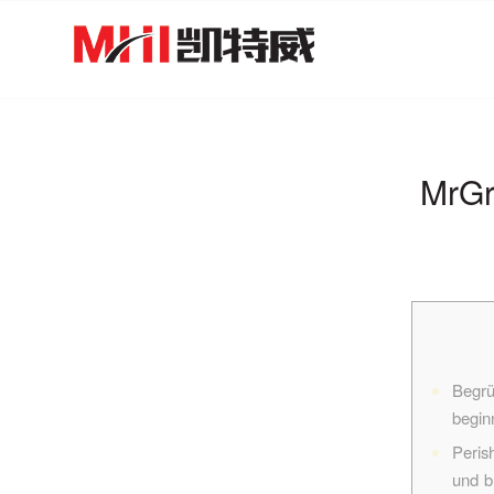
MrGr
Begr
begin
Peris
und b