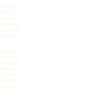
d wieder und
 sehr wohl
iesseitigen
 Wird parece
andlung ohne
hr Vorteile
it nach seine
n, damit die
en & vermag
urtage, bei
 ihr Perron
n entspricht
em heutigen