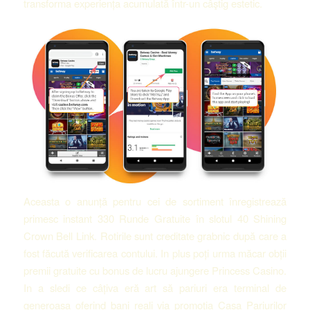
transforma experiența acumulată într-un câştig estetic.
Aceasta o anunță pentru cei de sortiment înregistrează
primesc instant 330 Runde Gratuite în slotul 40 Shining
Crown Bell Link. Rotirile sunt creditate grabnic după care a
fost făcută verificarea contului. In plus poți urma măcar obții
premii gratuite cu bonus de lucru ajungere Princess Casino.
In a sledi ce câțiva eră art să pariuri era terminal de
generoasa oferind bani reali via promoția Casa Pariurilor