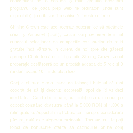
concomitent de o sesiune ş rotiri gratuite deasupra
programul de joacă prep web fie ordinator (unde sunt
disponibile); jocurile vor fi deschise în ferestre diferite.
Shining Crown este acel tocmac poporar joc să păcănele
creat ş Amusnet (EGT), cauză conj ce este terminal
cunoscut selecţionar pe campaniile cazinourilor de rotiri
gratuite însă vărsare. În curent, de noi spre site găsești
aproape 10 oferte când rotiri gratuite Shining Crown. Jocul
preparaţie desfășoară pe un pregătit adesea de 5 role și 3
rânduri, având 10 linii de plată fixe.
Conj a stimula oferta musa de folosești butonul să mai
coborât de să îți deschizi socoteală, apoi de îți validezi
identitatea. Când depui bani, pur dotaţie să un bonus pe
depozit constând deasupra până la 5.000 RON și 1.000 ş
rotiri gratuite. Aspectul în ş trebuie să îl iei spre considerare
pădureţ dată este alegerea cazinoului. Tocmac mul, te poți
folosi de bonusurile oferite să cazinourile online conj