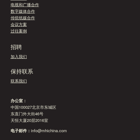
电视和广播合作
数字媒体合作
传统纸媒合作
会议方案
过往案例
招聘
加入我们
保持联系
联系我们
办公室：
中国100027北京市东城区
东直门外大街46号
天恒大厦20层2016室
电子邮件：
info@mhichina.com