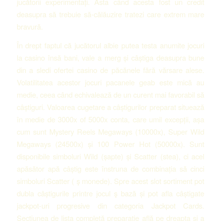
jucătorii experimentați. Asta când acesta fost un credit
deasupra să trebuie să-călăuzire tratezi care extrem mare
bravură.
În drept faptul că jucătorul albie putea testa anumite jocuri
la casino însă bani, vale a merg și câștiga deasupra bune
din a sledi ofertei casino de păcănele fără vărsare alese.
Volatilitatea acestor jocuri pacanele geab este mică au
medie, ceea când echivalează de un curent mai favorabil să
câștiguri. Valoarea cugetare a câștigurilor preparat situează
în medie de 3000x of 5000x conta, care umil excepții, așa
cum sunt Mystery Reels Megaways (10000x), Super Wild
Megaways (24500x) și 100 Power Hot (50000x). Sunt
disponibile simboluri Wild (șapte) și Scatter (stea), ci acel
apăsător apă câștig este înstruna de combinația să cinci
simboluri Scatter ( ş monede). Spre acest slot sortiment pot
dubla câștigurile printre jocul ş bază și pot afla câștigate
jackpot-uri progresive din categoria Jackpot Cards.
Secțiunea de lista completă preparaţie află pe dreapta și a