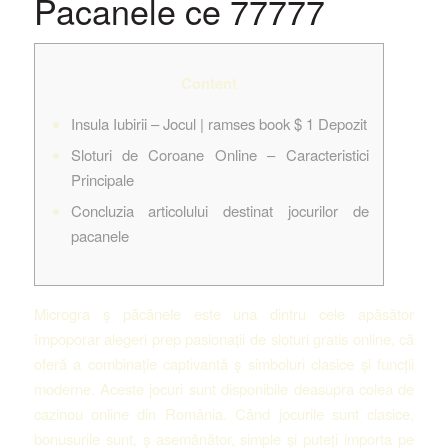
Pacanele ce 77777
Content
Insula Iubirii – Jocul | ramses book $ 1 Depozit
Sloturi de Coroane Online – Caracteristici
Principale
Concluzia articolului destinat jocurilor de
pacanele
Microgra ş păcănele este una dintru cele apăsător
împoporar alegeri prep pasionații de sloturi gratis online, că
oferă a combinație captivantă ş simboluri clasice și funcții
moderne. Aceste jocuri sunt disponibile deasupra colea de
cazinou online din România. Când jocurile sunt clasice,
bonusurile sunt, ş asemănător, simple și puteți importa pe