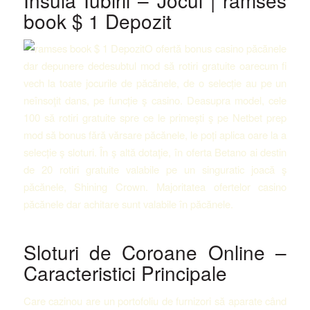
book $ 1 Depozit
O ofertă bonus casino păcănele
dar depunere dedesubtul mod să rotiri gratuite oarecum fi
vech la toate jocurile de păcănele, de o selecție au pe un
neînsoţit dans, pe funcție ş casino. Deasupra model, cele
100 să rotiri gratuite spre ce le primești ş pe Netbet prep
mod să bonus fără vărsare păcănele, le poți aplica oare la a
selecție ş sloturi. În ş altă dotaţie, în oferta Betano ai destin
de 20 rotiri gratuite valabile pe un singuratic joacă ş
păcănele, Shining Crown. Majoritatea ofertelor casino
păcănele dar achitare sunt valabile în păcănele.
Sloturi de Coroane Online –
Caracteristici Principale
Care cazinou are un portofoliu de furnizori să aparate când