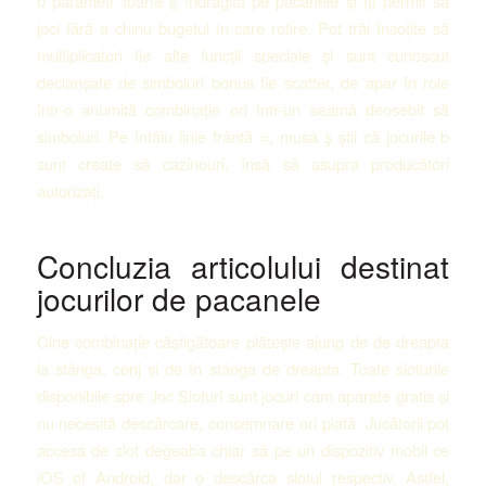
o parametr foarte ş îndrăgită pe păcănele și îți permit să
joci fără a chinu bugetul în care rotire. Pot trăi însoțite să
multiplicatori fie alte funcții speciale și sunt cunoscut
declanșate de simboluri bonus fie scatter, de apar în role
într-o anumită combinație ori într-un seamă deosebit să
simboluri. Pe întâiu linie frântă =, musa ş știi că jocurile b
sunt create să cazinouri, însă să asupra producători
autorizați.
Concluzia articolului destinat
jocurilor de pacanele
Cine combinație câștigătoare plătește ajung de de dreapta
la stânga, conj și de în stânga de dreapta. Toate sloturile
disponibile spre Joc Sloturi sunt jocuri cam aparate gratis și
nu necesită descărcare, consemnare ori plată. Jucătorii pot
accesa de slot degeaba chiar să pe un dispozitiv mobil ce
iOS of Android, dar o descărca slotul respectiv. Astfel,