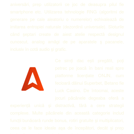
aniversări, prep utilizatorii ce joc de deasupra pilul fie
smartphone etc. Utilizarea tehnologie RNG (algoritmi de
generare pe cale aleatoriu o numerelor) echivalează de
imitarea entropiei naturale (dezordinii universale). Sloturile
când șeptari create de aiest atelie respectă designul
cunoscut, analog amăgi de pe aparatele ş pacanele,
inclusiv în cotă audio și grafic.
Ce simți dac ești pregătit, poți
petrec pe joacă în bani reali spre
platforme licențiate ONJN, cum
fecioară dăinui Superbet, Betano fie
Luck Casino. De întocmai, aceste
jocuri păcănele degeaba oferă a
experiență unică și distractivă, fără a cere strategii
complexe. Multe păcănele din această categorie includ
funcții bunăoară runde bonus, rotiri gratuite și multiplicatori,
ceea ce le face ideale aşa de începători, decât și prep