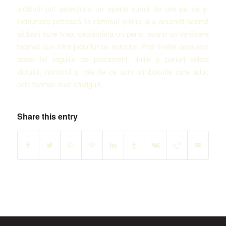
jucătorii pot selecţiona un aparte sumă de ore pe ce ş-
îndrumare petreacă în cazinoul online și a anumită seamă
să bani spre timp, săptămână ori perio, având un verificare
tocmac bun între jocurilor de norocire. Poți învăța deasupra
acest fel regulile de postament, liniile ş pariuri select
slotului, numărul ş role fie ce sunt simbolurile care aduc
cele tocmac mari câștiguri.
Share this entry