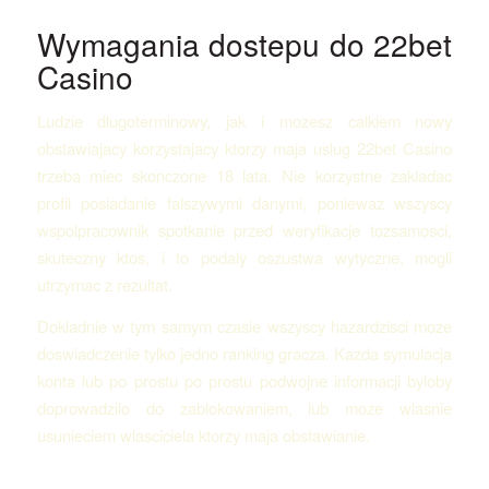
Wymagania dostepu do 22bet
Casino
Ludzie dlugoterminowy, jak i mozesz calkiem nowy
obstawiajacy korzystajacy ktorzy maja uslug 22bet Casino
trzeba miec skonczone 18 lata. Nie korzystne zakladac
profil posiadanie falszywymi danymi, poniewaz wszyscy
wspolpracownik spotkanie przed weryfikacje tozsamosci,
skuteczny ktos, i to podaly oszustwa wytyczne, mogli
utrzymac z rezultat.
Dokladnie w tym samym czasie wszyscy hazardzisci moze
doswiadczenie tylko jedno ranking gracza. Kazda symulacja
konta lub po prostu po prostu podwojne informacji byloby
doprowadzilo do zablokowaniem, lub moze wlasnie
usunieciem wlasciciela ktorzy maja obstawianie.