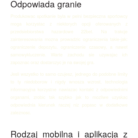
Odpowiada granie
Produkowac spotkanie byla w pelni bezpieczna sportowcy
moga korzystac z niektorych opcji oferowanych z
przedsiebiorstwa hazardowe 22bet. Na trakcje
zainteresowania mozna prowadzic ograniczenia takie-jak:
ograniczenie depozytu, ograniczenie czasowy, a nawet
samowykluczenie. Warte zachodu sie uzywajac ich
zapoznac oraz dostarczyc je na swojej gra.
Jesli wszystko to samo czujesz, jednego do podobne limity
to ty niedoborow i nigdy wnosza wzrost, technologia
informacyjna korzystne nawiazac kontakt z odpowiednimi
organami, zrobic tak szybko jak to mozliwe uzyskac
odpowiednia kierunek raczej niz popasc w dodatkowe
zaleznosc.
Rodzaj mobilna i aplikacja z