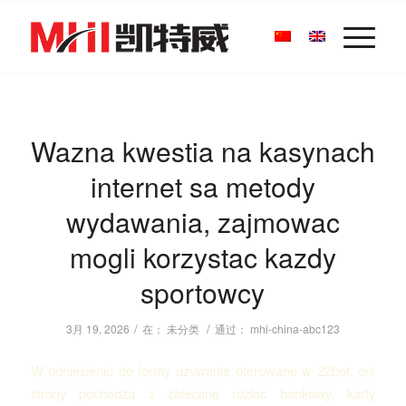
Wazna kwestia na kasynach
internet sa metody
wydawania, zajmowac
mogli korzystac kazdy
sportowcy
/
/
3月 19, 2026
在：
未分类
通过：
mhi-china-abc123
W odniesieniu do formy uzywanie oferowane w 22bet, oni
strony pochodza z zalecane rozlac bankowy, karty