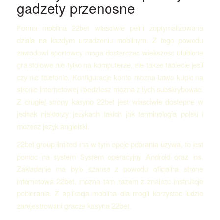
gadzety przenosne
Forma mobilna 22bet wlasciwie pelni zoptymalizowana
dziala na kazdym urzadzeniu mobilnym. Z tego powodu
zawodowi sportowcy moga dostarczac wiekszosc ulubione
gra stolowe nie tylko na komputerze, ale takze tablecie jesli
czy nie telefonie. Konfiguracje konto mozna latwo kupic na
stronie internetowej i bedziesz mozna z tych subskrybowac.
Z drugiej strony kasyno 22bet jest wlasciwie dostepne w
jednak niektorzy jezykach takich jak terminologia polski i
mozesz jezyk angielski.
22bet group limited ma w tym opcje pobrania uzywa, to jest
pomoc na system System operacyjny Android oraz Ios.
Zakladanie ma bylo szansa z powodu oficjalna strone
internetowa 22bet, mozna tam razem z znalezc instrukcje
pobierania. Z aplikacja mobilna dla mogli korzystac ludzie
zarejestrowani gracze kasyna 22bet.