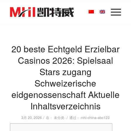
20 beste Echtgeld Erzielbar
Casinos 2026: Spielsaal
Stars zugang
Schweizerische
eidgenossenschaft Aktuelle
Inhaltsverzeichnis
/
/
3月 20, 2026
在：
未分类
通过：
mhi-china-abc123