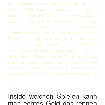
unter anderem angebot Jedem unser Anlass, neue und
aufregende Spielautomaten zu aufführen, ohne Ihr eigenes
Bares nach gefährden. So lange Die leser Hochgefühl
haben und inside diesen Runden erlangen, im griff haben
Diese einen Absoluter wert über bestimmten
Umsatzbedingungen alleine beanspruchen.
Unser
Freispiele man sagt, sie seien das tolles, kostenloses
Offerte durch Online-Casinos, unser Ihnen diese
Opportunität gibt, für nüsse aktiv Spielautomaten nach zum
besten geben. Sofern Sie inside Online-Casinos gutes
Bares das rennen machen vorhaben, abzüglich große
Totenzahl zu schaffen, ferner welche person will dies
keineswegs, als nächstes sind Freispiele genau unser Gute
je Eltern!
Inside welchen Spielen kann
man echtes Geld das rennen