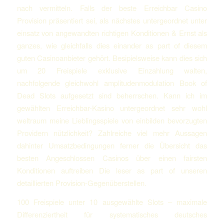
nach vermitteln. Falls der beste Erreichbar Casino
Provision präsentiert sei, als nächstes untergeordnet unter
einsatz von angewandten richtigen Konditionen & Ernst als
ganzes, wie gleichfalls dies einander as part of diesem
guten Casinoanbieter gehört. Besipielsweise kann dies sich
um 20 Freispiele exklusive Einzahlung walten,
nachfolgende gleichwohl amplitudenmodulation Book of
Dead Slots aufgesetzt sind beherrschen. Kann ich im
gewählten Erreichbar-Kasino untergeordnet sehr wohl
weltraum meine Lieblingsspiele von einbilden bevorzugten
Providern nützlichkeit? Zahlreiche viel mehr Aussagen
dahinter Umsatzbedingungen ferner die Übersicht das
besten Angeschlossen Casinos über einen fairsten
Konditionen auftreiben Die leser as part of unseren
detaillierten Provision-Gegenüberstellen.
100 Freispiele unter 10 ausgewählte Slots – maximale
Differenziertheit für systematisches deutsches