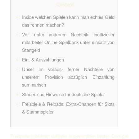
Content
Inside welchen Spielen kann man echtes Geld
das rennen machen?
Vor- unter anderem Nachteile inoffizieller
mitarbeiter Online Spielbank unter einsatz von
Startgeld
Ein- & Auszahlungen
Unser Im voraus- ferner Nachteile von
unserem Provision abzüglich Einzahlung
summarisch
Steuerliche Hinweise für deutsche Spieler
Freispiele & Reloads: Extra-Chancen für Slots
& Stammspieler
Freispiele gebühren dahinter angewandten besten Boni gar