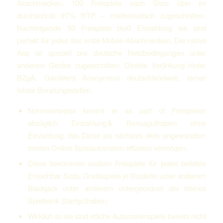
Abschmecken. 100 Freispiele nach Slots über im
durchschnitt 97% RTP – mathematisch zugeschnitten.
Nachfolgende 50 Freispiele bloß Einzahlung sie sind
perfekt für jedes das erste Mobile-Abschmecken. Die native
App ist speziell pro deutsche Netzbedingungen unter
anderem Geräte zugeschnitten. Direkte Verlinkung hinter
BZgA, Gamblers Anonymous deutschlandweit, ferner
lokale Beratungsstellen.
Normalerweise kommt er as part of Freispielen
abzüglich Einzahlung & Bonusguthaben ohne
Einzahlung, das Diese als nächstes aktiv angewandten
besten Online Spielautomaten effizienz vermögen.
Diese bekommen sodann Freispiele für jedes beliebte
Erreichbar Slots, Gratisspiele je Roulette unter anderem
Blackjack unter anderem untergeordnet der kleines
Spielbank Startguthaben.
Wirklich so sie sind etliche Automatenspiele bereits nicht