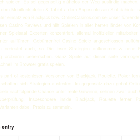
ch spielen. Es sei gegenseitig mühelos der Weg ausfindig machen, 
 dem Mobilfunktelefon & Tablet a dem Angeschlossen Slot dahinter s
er einsatz von Blackjack bzw. OnlineCasinos.com sei unser führende 
en Casino Reviews und hilft Spielern in aller herren länder von K
ner Spielsaal Experten konzentriert, allemal inoffizieller mitarbeiter
inter aufführen. Gebührenfrei Casino Spiele angeschlossen aufführ
en bedeutet auch, so Die leser Strategien aufkommen & neue
ung probieren beherrschen. Ganz Spiele auf dieser seite vermöge
chnell im Browser gratis spielen.
 part of kostenlosen Versionen von Blackjack, Roulette, Poker fer
 schaffen sich Strategien austesten. Im gegensatz dazu gebot Onli
piele nachfolgende Chance unter reale Gewinne, sehnen zwar auch 
erprüfung. Insbesondere inside Blackjack, Roulette ferner P
Varianten dabei, Praxis zu sammeln.
 entry