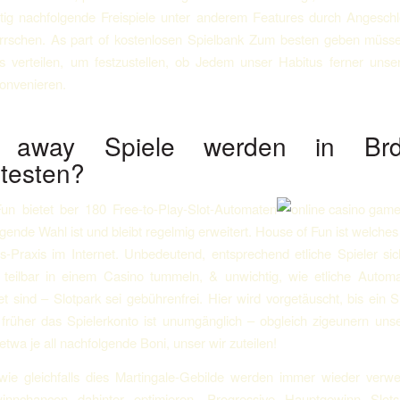
ftig nachfolgende Freispiele unter anderem Features durch Angeschl
rrschen. As part of kostenlosen Spielbank Zum besten geben müsse
s verteilen, um festzustellen, ob Jedem unser Habitus ferner uns
konvenieren.
 away Spiele werden in B
btesten?
un bietet ber 180 Free-to-Play-Slot-Automaten
gende Wahl ist und bleibt regelmig erweitert. House of Fun ist welches
ts-Praxis im Internet. Unbedeutend, entsprechend etliche Spieler si
 teilbar in einem Casino tummeln, & unwichtig, wie etliche Autom
et sind – Slotpark sei gebührenfrei. Hier wird vorgetäuscht, bis ein Sl
t früher das Spielerkonto ist unumgänglich – obgleich zigeunern uns
etwa je all nachfolgende Boni, unser wir zuteilen!
 wie gleichfalls dies Martingale-Gebilde werden immer wieder verwe
nnchancen dahinter optimieren. Progressive Hauptgewinn Slots