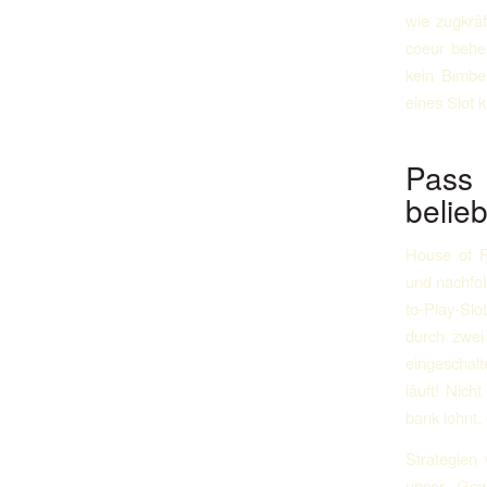
wie zugkrä
coeur behe
kein Bimbe
eines Slot 
Pass
belie
House of F
und nachfol
to-Play-Slo
durch zwei
eingeschalt
läuft! Nich
bank lohnt, 
Strategien
unser Gewi