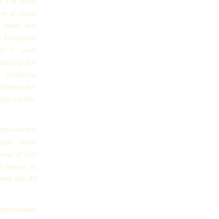
d. Die Trade
rte so lange
n etwa, wer
ne handelnde
ten ✓ unter
ulierung des
 mögliche,
mkeiten auf.
das Länder,
ebührenfrei
ssen unser
ouse of Fun
ts genau so
weit wie 40
geschlossen