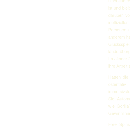
Unerlaubtes
ist und ble
darüber vo
inoffiziell
Personen m
anderem had
Glücksspi
länderüberg
Im Jänner 
ihre Arbei
Hatten die
ostentati
immersivst
Slot-Autom
wie Gorill
Gewinnlini
Free Spins