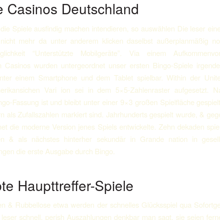
e Casinos Deutschland
 die Spiele ausfindig machen intendieren, so auswählen Die leser eine
” nicht mehr da unter anderem klicken daselbst außerplanmäßig no
glichkeit “Unterstützte Mobilgeräte”. Via einem Aufkommenvon
en Casinos wurden untergeordnet unser ersten Bingo-Spiele irgendet
 unter einem Smartphone und dem Tablet spielbar. Within der Unite
erikansichen Vari ion sei in dem 5×5-Zahlenraster aufgesetzt. N
ingo-Fassung ist und bleibt unter einer 9×3 großen Spielfläche gespiel
als Zufallszahlen markiert sind. Jahrhunderts gespielt wurde, & gege
et die moderne Version jenes Spiels entwickelte. Zehn dekaden spie
lien & als nächstes hinterher sekundär in Grande nation in gesells
ngen die erste Ausgabe durch Bingo.
te Haupttreffer-Spiele
en & Rubbellose etwa werden der schnelles Glücksspiel qua Sofortg
leser schnell, perish Auszahlungen denkbar man sagt, sie seien fer