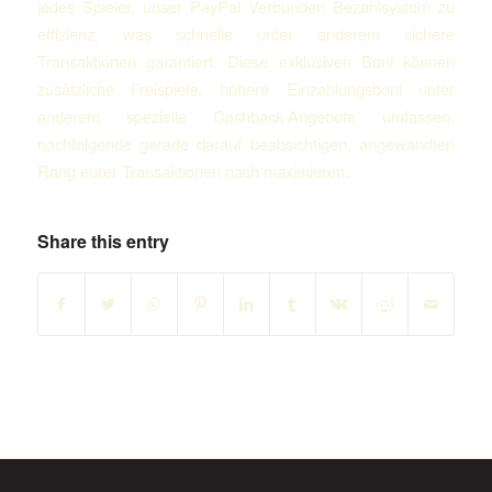
jedes Spieler, unser PayPal Verbunden Bezahlsystem zu
effizienz, was schnelle unter anderem sichere
Transaktionen garantiert. Diese exklusiven Boni können
zusätzliche Freispiele, höhere Einzahlungsboni unter
anderem spezielle Cashback-Angebote umfassen,
nachfolgende gerade darauf beabsichtigen, angewandten
Rang eurer Transaktionen nach maximieren.
Share this entry