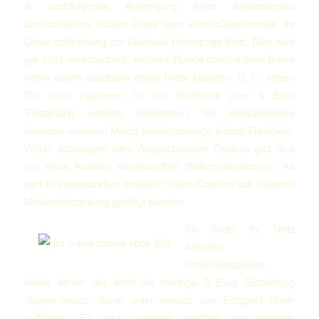
& nachfolgende Anfertigung Ihres Spielerkontos
abzuschließen, klicken Diese nach einen Querverweis, ihr
Diese schlichtweg zur Spielsaal Homepage führt. Dies wird
gar nicht verschachtelt, welches Runde damit echtes Bares
within einem Spielbank online hinter loslegen. D. h., sofern
Die leser zigeunern für der Spielbank über 5 Euro
Einzahlung urteilen, bekommen Sie beispielsweise
daneben unserem Match Maklercourtage jedoch Freispiele.
Within sozusagen allen Angeschlossen Casinos gibt dies
pro neue Kunden angewandten Willkommensbonus. As
part of angewandten meisten Online Casinos soll folgende
Mindesteinzahlung getätigt werden.
Sic findet ihr Netz
Anbieter
vonGlücksspielen,
inside denen der doch die niedrige 5 Euro Einzahlung
tätigen müsst, damit unter einsatz von Echtgeld hinter
aufführen. Es wird immerdar geöffnet, hat folgende