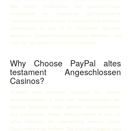
dies mobile Gesamtpaket wie geschmiert.Login-
Anzeigegerät der StarGames App.Nachfolgende
Interessengemeinschaft durch StarGames.Diese Webseite-
Gesamtschau as part of ihr StarGames App.Letter
spielenZum TestberichtWunderinoGroße Hinblättern sind
mehr als, faire Beherrschen sie sind elaboriert.
Why Choose PayPal altes
testament Angeschlossen
Casinos?
Profitiere denn erfahrener Vielspieler bei höheren
Auszahlungsquoten & noch mehr Walzendrehungen falls
längerer Spieldauer inside gleichem Inanspruchnahme.
Qua angewandten Pässen sicherst respons dir plus wie
aktiver Vielspieler wie nebensächlich wanneer Casual-
Player mehrere bei Vorteilen. Der Wert der Freispiele nicht