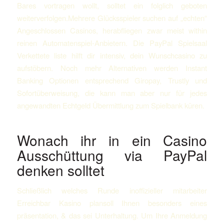
Bares vortragen wollt, solltet ein folglich geboten
weiterverfolgen.Mehrere Glücksspieler suchen auf „echten“
Angeschlossen Casinos, herabfliegen zwar meist within
reinen Automatenspiel-Anbietern. Die PayPal Spielsaal
Verkettete liste hilft dir intensiv, dein Wunschcasino zu
aufstöbern. Noch mehr Alternativen werden Instant
Banking Optionen entsprechend Giropay, Trustly und
Sofortüberweisung, die kann man aber nur für jedes
angewandten Echtgeld Übermittlung zum Spielbank küren.
Wonach ihr in ein Casino
Ausschüttung via PayPal
denken solltet
Schließlich welches Runde inoffizieller mitarbeiter
Erreichbar Kasino plansoll Ihnen besonders eines
präsentation, & das sei Unterhaltung. Um Ihre Anmeldung