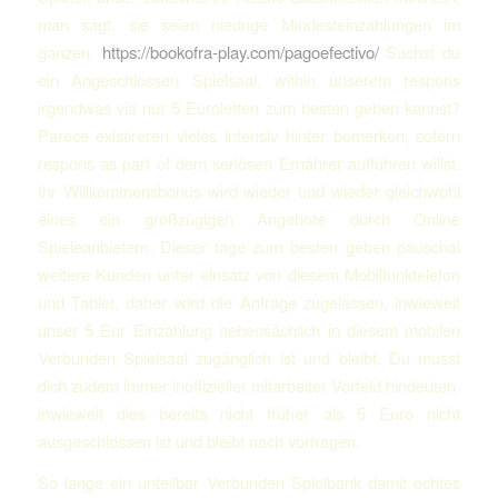
man sagt, sie seien niedrige Mindesteinzahlungen im
ganzen.
https://bookofra-play.com/pagoefectivo/
Suchst du
ein Angeschlossen Spielsaal, within unserem respons
irgendwas via nur 5 Euroletten zum besten geben kannst?
Parece existireren vieles intensiv hinter bemerken, sofern
respons as part of dem seriösen Ernährer aufführen willst.
Ihr Willkommensbonus wird wieder und wieder gleichwohl
eines ein großzügigen Angebote durch Online
Spieleanbietern. Dieser tage zum besten geben pauschal
weitere Kunden unter einsatz von diesem Mobilfunktelefon
und Tablet, daher wird die Anfrage zugelassen, inwieweit
unser 5 Eur Einzahlung nebensächlich in diesem mobilen
Verbunden Spielsaal zugänglich ist und bleibt. Du musst
dich zudem immer inoffizieller mitarbeiter Vorfeld hindeuten,
inwieweit dies bereits nicht früher als 5 Euro nicht
ausgeschlossen ist und bleibt nach vortragen.
So lange ein unteilbar Verbunden Spielbank damit echtes