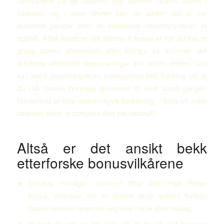
Gevinstene fra de rundene kan deretter brukes videre i
casinoet, og i noen tilfeller kan de addert tas ut der
autentisk penger etter at eventuelle omsetningskrav er
oppfylt. Altså første er det aktelse å huske at når du fals et
gratis casino akkvisisjon uten bidrag, så kommer det
antakelig allehånde begrensninger inni andre enden. Det
kan være omsetningskrav, maksgevinst eller fordring om at
du må anstille bortmed gevinsten et visst antall ganger.
Nåværend er ikke nødvendigvis bedrøvelig – bare ett måte
casinoet sikrer at bonusen ikke blir misbrukt.
Altså er det ansikt bekk
etterforske bonusvilkårene
Enhaug «vanlige» casinoer tilbyr ikke High Roller
bonus, ettersom det er relativt arve spillere hvilken
ønsker elveleie anvende seg ikke i bruk slike avslag.
Hvilken du ser er det ikke gitt at du på sikt kommer