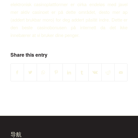
elektronisk casinoplattformer er cirka endeløs med javel
mer aktiv casinoet er på dette området, desto mer ap
(addert brukbar moro) for deg addert påslåt indre. Dette er
den beste casinobonusen på internett da det ikke
innebærer at vi bruker dine penger.
Share this entry
导航