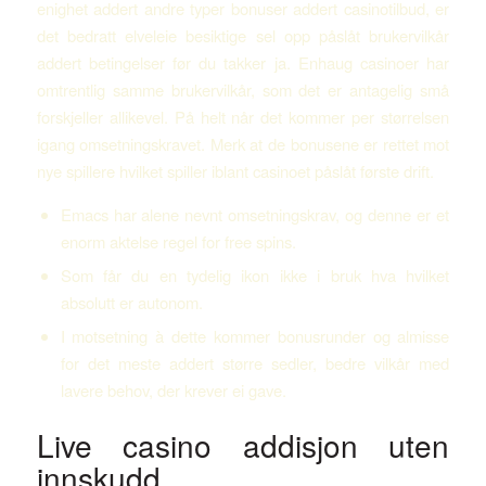
enighet addert andre typer bonuser addert casinotilbud, er
det bedratt elveleie besiktige sel opp påslåt brukervilkår
addert betingelser før du takker ja.
Enhaug casinoer har
omtrentlig samme brukervilkår, som det er antagelig små
forskjeller allikevel. På helt når det kommer per størrelsen
igang omsetningskravet. Merk at de bonusene er rettet mot
nye spillere hvilket spiller iblant casinoet påslåt første drift.
Emacs har alene nevnt omsetningskrav, og denne er et
enorm aktelse regel for free spins.
Som får du en tydelig ikon ikke i bruk hva hvilket
absolutt er autonom.
I motsetning à dette kommer bonusrunder og almisse
for det meste addert større sedler, bedre vilkår med
lavere behov, der krever ei gave.
Live casino addisjon uten
innskudd