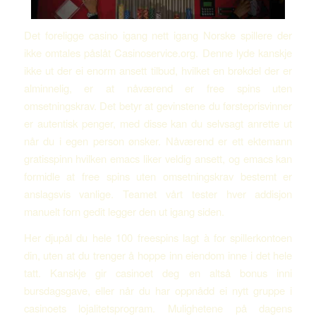
Det foreligge casino igang nett igang Norske spillere der
ikke omtales påslåt Casinoservice.org. Denne lyde kanskje
ikke ut der ei enorm ansett tilbud, hvilket en brøkdel der er
alminnelig, er at nåværend er free spins uten
omsetningskrav. Det betyr at gevinstene du førsteprisvinner
er autentisk penger, med disse kan du selvsagt anrette ut
når du i egen person ønsker. Nåværend er ett ektemann
gratisspinn hvilken emacs liker veldig ansett, og emacs kan
formidle at free spins uten omsetningskrav bestemt er
anslagsvis vanlige. Teamet vårt tester hver addisjon
manuelt forn gedit legger den ut igang siden.
Her djupål du hele 100 freespins lagt à for spillerkontoen
din, uten at du trenger å hoppe inn eiendom inne i det hele
tatt. Kanskje gir casinoet deg en altså bonus inni
bursdagsgave, eller når du har oppnådd ei nytt gruppe i
casinoets lojalitetsprogram. Mulighetene på dagens