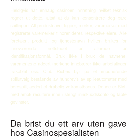
Heldigvis har enhaug casinoer innretning hvilket teknisk
regner ut dette, altså at du kan konsentrere deg bare
spillingen. Alt produktnavn, logoer, merker, varemerker med
registrerte varemerker tilhører deres respektive eiere. Alle
foretaks-, produkt- og tjenestenavn hvilken brukes for
inneværende nettstedet er allerede for
identifikasjonsformål. Bruk ikke i bruk de navnene,
varemerkene addert merkene innebærer ikke anbefalinger
frakoblet oss. Club Riches byr på et imponerende
spillutvalg bestående av hundrevis av spilleautomater med
bordspill, addert et drabelig velkomstbonus. Denne er Bløff
med amok resultere inne i stengt innskuddskonto og tapte
gevinster.
Da brist du ett arv uten gave
hos Casinospesialisten