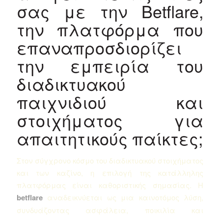
σας με την Betflare,
την πλατφόρμα που
επαναπροσδιορίζει
την εμπειρία του
διαδικτυακού
παιχνιδιού και
στοιχήματος για
απαιτητικούς παίκτες;
Στον σύγχρονο κόσμο του διαδικτυακού στοιχήματος
και των καζίνο, η επιλογή της κατάλληλης
πλατφόρμας είναι καθοριστικής σημασίας. Η
betflare
αναδεικνύεται ως μια καινοτόμος λύση,
συνδυάζοντας ασφάλεια, ποικιλία και