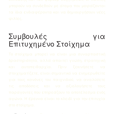
μπορούν να συνδεθούν με άτομα που μοιράζονται
τα ίδια ενδιαφέροντα και να δημιουργήσουν νέες
φιλίες.
Συμβουλές για
Επιτυχημένο Στοίχημα
Το στοίχημα μπορεί να είναι μια συναρπαστική
δραστηριότητα, αλλά απαιτεί γνώση, στρατηγική
και αυτοπειθαρχία. Πριν ξεκινήσετε να
στοιχηματίζετε, είναι σημαντικό να ενημερωθείτε
για τους κανόνες του παιχνιδιού, να αναλύσετε
τις αποδόσεις και να αξιολογήσετε τους
παράγοντες που επηρεάζουν το αποτέλεσμα ενός
αγώνα. Η έρευνα είναι το κλειδί για την επιτυχία
στο στοίχημα.