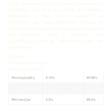
είναι σημαντική για να κάνετε ενημερωμένες
αποφάσεις στα παιχνίδια καζίνο. Οι αποδόσεις
καθορίζουν το ποσό που θα κερδίσετε σε
περίπτωση νίκης, ενώ οι πιθανότητες δείχνουν την
πιθανότητα να συμβεί ένα συγκεκριμένο γεγονός.
Όσο υψηλότερες είναι οι αποδόσεις, τόσο
χαμηλότερες είναι οι πιθανότητες νίκης και
αντίστροφα.
Παιχνίδι
Πλεονέκτημα Καζίνο
Πιθανότητες Νίκης
Κουλοχέρηδες
2-10%
90-98%
Ρουλέτα
2.7% (Ευρωπαϊκή)
97.3%
Μπλακτζακ
0.5%
99.5%