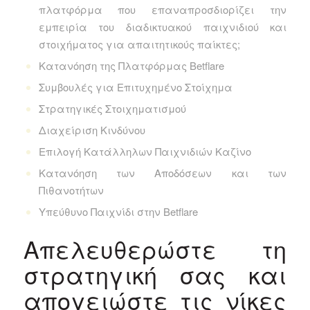
πλατφόρμα που επαναπροσδιορίζει την
εμπειρία του διαδικτυακού παιχνιδιού και
στοιχήματος για απαιτητικούς παίκτες;
Κατανόηση της Πλατφόρμας Betflare
Συμβουλές για Επιτυχημένο Στοίχημα
Στρατηγικές Στοιχηματισμού
Διαχείριση Κινδύνου
Επιλογή Κατάλληλων Παιχνιδιών Καζίνο
Κατανόηση των Αποδόσεων και των
Πιθανοτήτων
Υπεύθυνο Παιχνίδι στην Betflare
Απελευθερώστε τη
στρατηγική σας και
απογειώστε τις νίκες