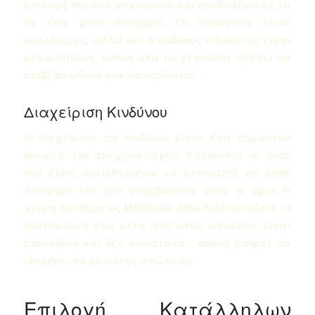
επιλογή πολλών γεγονότων και συνδυάζοντάς τα
σε ένα μόνο στοίχημα. Οι αποδόσεις είναι
υψηλότερες, αλλά και ο κίνδυνος απώλειας είναι
μεγαλύτερος, καθώς όλα τα γεγονότα πρέπει να
επιβεβαιωθούν για να κερδίσετε.
Διαχείριση Κινδύνου
Η διαχείριση του κινδύνου είναι ένα σημαντικό
κομμάτι του στοιχηματισμού. Καθορίστε το ποσό
που είστε διατεθειμένοι να ρισκάρετε σε κάθε
στοίχημα και μην υπερβαίνετε αυτό το όριο. Η
χρήση συστήματος Martingale, όπου διπλασιάζετε το
ποντάρισμά σας μετά από κάθε απώλεια, είναι
επικίνδυνη και δεν συνιστάται, καθώς μπορεί να
οδηγήσει σε μεγάλες απώλειες.
Επιλογή Κατάλληλων