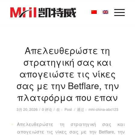
Απελευθερώστε τη
στρατηγική σας και
απογειώστε τις νίκες
σας με την Betflare, την
πλατφόρμα που επαν
/
/
/
3月 20, 2026
0 评论
在：
Post
通过：
mhi-china-abc123
Απελευθερώστε τη στρατηγική σας και
απογειώστε τις νίκες σας με την Betflare, την