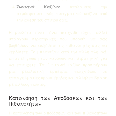
Ζωντανά Καζίνο:
Απολαύστε την
ατμόσφαιρα ενός πραγματικού καζίνο από
την άνεση του σπιτιού σας.
Η ρουλέτα είναι ένα παιχνίδι τύχης, αλλά
υπάρχουν στρατηγικές που μπορούν να σας
βοηθήσουν να αυξήσετε τις πιθανότητές σας να
κερδίσετε. Το μπλακτζακ, από την άλλη πλευρά,
απαιτεί γνώση των κανόνων και στρατηγική για
να επιτύχετε. Τα ζωντανά καζίνο προσφέρουν
μια ρεαλιστική εμπειρία παιχνιδιού, με
επαγγελματίες κρουπιέρηδες και αλληλεπίδραση
με άλλους παίκτες.
Κατανόηση των Αποδόσεων και των
Πιθανοτήτων
Η κατανόηση των αποδόσεων και των πιθανοτήτων