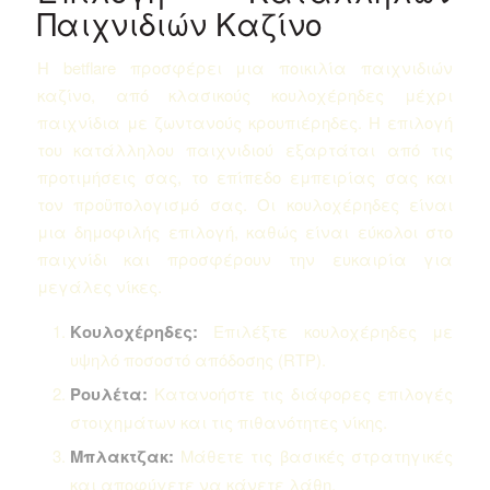
Παιχνιδιών Καζίνο
Η betflare προσφέρει μια ποικιλία παιχνιδιών
καζίνο, από κλασικούς κουλοχέρηδες μέχρι
παιχνίδια με ζωντανούς κρουπιέρηδες. Η επιλογή
του κατάλληλου παιχνιδιού εξαρτάται από τις
προτιμήσεις σας, το επίπεδο εμπειρίας σας και
τον προϋπολογισμό σας. Οι κουλοχέρηδες είναι
μια δημοφιλής επιλογή, καθώς είναι εύκολοι στο
παιχνίδι και προσφέρουν την ευκαιρία για
μεγάλες νίκες.
Κουλοχέρηδες:
Επιλέξτε κουλοχέρηδες με
υψηλό ποσοστό απόδοσης (RTP).
Ρουλέτα:
Κατανοήστε τις διάφορες επιλογές
στοιχημάτων και τις πιθανότητες νίκης.
Μπλακτζακ:
Μάθετε τις βασικές στρατηγικές
και αποφύγετε να κάνετε λάθη.