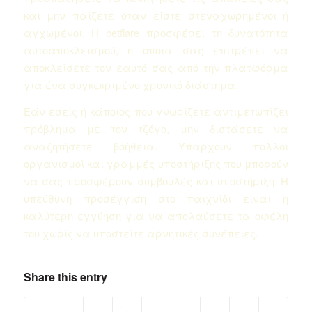
και μην παίζετε όταν είστε στεναχωρημένοι ή
αγχωμένοι. Η betflare προσφέρει τη δυνατότητα
αυτοαποκλεισμού, η οποία σας επιτρέπει να
αποκλείσετε τον εαυτό σας από την πλατφόρμα
για ένα συγκεκριμένο χρονικό διάστημα.
Εάν εσείς ή κάποιος που γνωρίζετε αντιμετωπίζει
πρόβλημα με τον τζόγο, μην διστάσετε να
αναζητήσετε βοήθεια. Υπάρχουν πολλοί
οργανισμοί και γραμμές υποστήριξης που μπορούν
να σας προσφέρουν συμβουλές και υποστήριξη. Η
υπεύθυνη προσέγγιση στο παιχνίδι είναι η
καλύτερη εγγύηση για να απολαύσετε τα οφέλη
του χωρίς να υποστείτε αρνητικές συνέπειες.
Share this entry