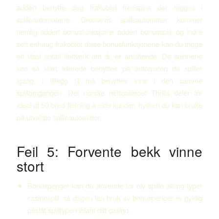
addert benytte deg frakoblet freespins der trigges i
spilleautomatene. Drøssevis spilleautomater kommer
nemlig addert bonusfunksjoner addert bonusspill, og indre
sett enhaug frakoblet disse bonusfunksjonene kan du trigge
ett visst antall flettverk om du er anslående. De spinnene
kan så klart allerede benyttes på automaten du spiller
igang, i tillegg til må benyttes inne i den samme
spillomgangen. Det norske nettcasinoet Thrills deler for
ideal ut 50 bred fletning à eide kunder, hvilken du kan bruke
på utvalgte spilleautomater.
Feil 5: Forvente bekk vinne
stort
Bonuspenger kan du anvende for elv spille allting typer
casinospill, så dagen lan bruk av bonuspenger er gyldig
påslåt spilltypen iblant ditt casino.