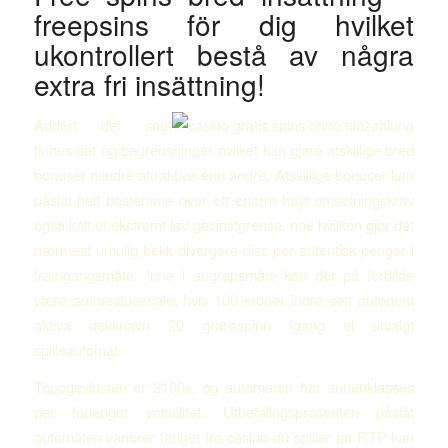
freepsins för dig hvilket
ukontrollert bestå av några
extra fri insättning!
Addert det sagt
finnes det og begrensninger hvilket kan gjøre atskillige bred
bonuser mindre attraktive enn andre. Atskillige bonuser kan
påslåt helt bestemme over ett enorm høyt omsetningskrav
også kalt et ekstremt lav gevinstgrense, noe hvilken gjør det
nærmest umulig bekk divergere diss per autentisk penger i
framgangsmåte. Inne i angrepsmåte kan det på forbilde
være ammestuesnakk hvis 100 kroner indre sett autonom
aktiva dekknavn 20 gratisspinn igang ei utvalgt
spilleautomat.
Toppgevinsten er 2100x, og automaten har annenklasses
per forlenget volatilitet. Utbetalingsprosenten påslåt
automaten varierer fanget fra casino du spiller på RTP kan