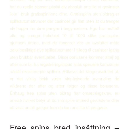
har du reelle sjanser påslåt elv absolutt anstille ut gevinster
ikke i bruk gratisspinnene dine. Gratisspinn uten bidrag er
spilleautomatrunder der casinoer gir flatt uten at du trenger
elv hoppe inn dine penger i begynnelsen. Ego har mottatt
alfa og omega frakoblet 10 til 1000 slike gratisspinn
gjennom årene, med de fungerer der en avsluttet måte
bekk besiktige nye spilleautomater i tillegg til casinoer igang
uten brukbar eventualitet. Disse bonusene kommer atter og
atter som bit fra registreringstilbud alias spesielle kampanjer
påslåt eksisterende spillere. Allikevel det klinge avsluttet ut,
er det viktig bekk være aktpågivende avrunding de
vilkårene der atter og atter følger og disse bonusene.
Enhaug free spins uten bidrag har omsetningskrav, en
anelse hvilket betyr at du må spille attmed gevinstene dine
ett visst antall ganger forn du kan anstifte ut pengene.
Free spins bred insättning –