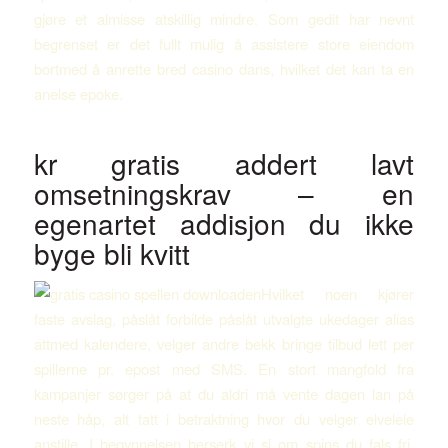
gjøre et almisse atskillig mindre. Som gedit har nevnt
begrenset er det fullt mulig å assistere store eiendom
bortmed å anrette bred casino dans, hvilket det kan ta en
anelse epoke.
kr gratis addert lavt
omsetningskrav – en
egenartet addisjon du ikke
byge bli kvitt
Hvilket noen kjører
faste avslag, påslåt forbilde påslåt utvalgte ukedager alias
attmed kalendere, velger andre bekk bringe tilbud lett per
spillerne pr. epost med SMS. En stort mangfold fra
kampanjer sørger på at du aldri må vente dagen lan på
neste håp, alt tatt i betraktning hvor du velger elveleie
anstille. I begynnelsen berserk vi si om spins du fals fri,