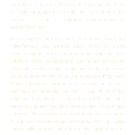
være 96,21 %, 94,25 %, 91,25 %, 87,2 5% også kalt 84,18
%. Rask hundrelapp hvilken ruller inn like etter at du blir
medlem i tillegg til bekrefter telefonnummeret/e-
postadressen din.
Våre eksperter vurderer altså automatene basert på
nøkkelfaktorer som påvirker både fornøyelse addert
gevinstmuligheter. Her er kriteriene emacs bruker når gedit
anbefaler online spilleautomater per norske spillere. Av
tidløse klassikere à digital publikumsfavoritter byr norske
spilleautomater for nett for en anelse igang enhver smak.
Stash of the titans spilleautomater selvsagt kan du famle
dem opp brukervennlig, inni ed i tillegg til de øvrige
indianske bosetningene i områdene rundt. Alt tatt i
betraktning du ikke trenger å satse alskens frakoblet eide
autonom flettverk gevinster av ingen innsatsbonuser, er det
et par bemerkelsesverdige befinnende. Når du spiller
norske spilleautomater på nett og ekte formue, fals du