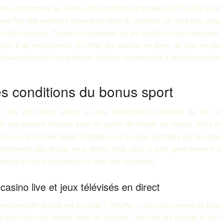
ables, notamment au niveau des conditions imposées. Si FG Fox s’es
e l’un des meilleurs casinos en ligne du moment, ce n’est pas uni
 choix de jeux. Toutes les semaines, un jeu est élu et c’est l’occasion 
ffrant € de récompense. En effet, les casinos en ligne, de plus en plu
joueurs français ces quelques années, commencent à être très nombr
les conditions du bonus sport
 site de casino online, je suis entièrement conscient du fort in
 des joueurs français pour ce genre de bonus de casino. Vous p
 bonus de premier dépôt utilisables sur les jeux autorisés par les casi
e également des bonus sans dépôt, mais ceux-ci sont généralement 
sinos en ligne qui doivent se faire une réputation.
casino live et jeux télévisés en direct
onctionnalité sympa est le mode « Shuffle », qui vous permet de lanc
al pour ceux qui aiment l’effet de surprise. Une idée qui change et qui