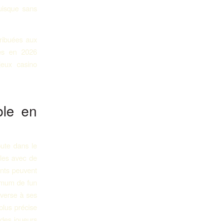
uisque sans
ribuées aux
les en 2026
jeux casino
ble en
ute dans le
bles avec de
nts peuvent
ximum de fun
verse à ses
plus précise
 des joueurs