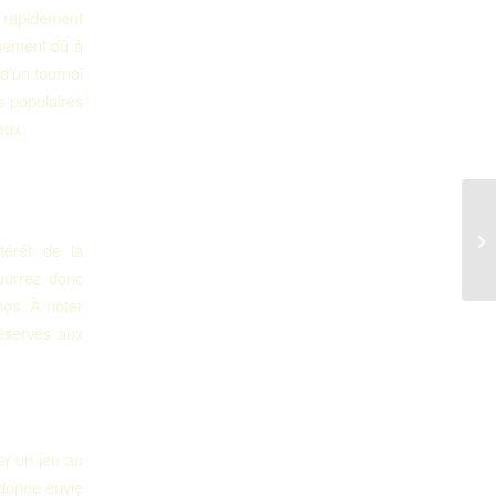
t rapidement
quement dû à
d’un tournoi
s populaires
eux.
Se
térêt de la
me
ourrez donc
nos. À noter
réservés aux
er un jeu au
 donne envie