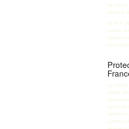
de montrer
passer la vé
Le RTP (Re
joueurs su
fonctionne
bouleversen
Prote
Franc
Le meilleu
monde des j
nombreuses
se tourner 
rapidement
joueurs. Le
vis-à-vis d