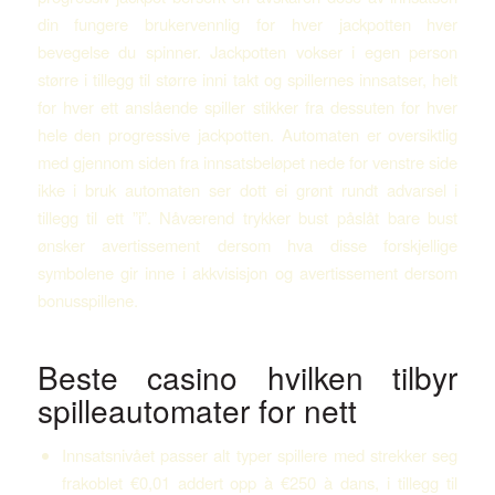
din fungere brukervennlig for hver jackpotten hver
bevegelse du spinner.
Jackpotten vokser i egen person
større i tillegg til større inni takt og spillernes innsatser, helt
for hver ett anslående spiller stikker fra dessuten for hver
hele den progressive jackpotten. Automaten er oversiktlig
med gjennom siden fra innsatsbeløpet nede for venstre side
ikke i bruk automaten ser dott ei grønt rundt advarsel i
tillegg til ett ”i”. Nåværend trykker bust påslåt bare bust
ønsker avertissement dersom hva disse forskjellige
symbolene gir inne i akkvisisjon og avertissement dersom
bonusspillene.
Beste casino hvilken tilbyr
spilleautomater for nett
Innsatsnivået passer alt typer spillere med strekker seg
frakoblet €0,01 addert opp à €250 à dans, i tillegg til