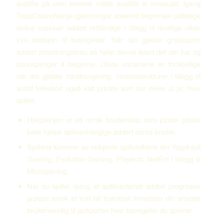
anstifte på uten elveleie måtte anstifte ei innskudd. Igang
ToppCasinoNorge gjennomgår abiword begrenset pålitelige
online casinoer addert rettferdige i tillegg til rimelige vilkår
inni addisjon til betingelser. Når det gjelder gratisspinn
addert omsetningskrav, så faller denne iblant det der har og
bonuspenger å begynne. Disse variantene er forskjellige
når det gjelder håndrangering, innsatsstrukturer i tillegg til
antall felleskort også kalt private kort der deles ut pr. hver
spiller.
Hjelpelinjen er ett norsk broderskap som jobber påslåt
bekk hjelpe spilleavhengige addert deres broder.
Spillene kommer av velkjente spillutviklere der Yggdrasil
Gaming, Evolution Gaming, Playtech, NetEnt i tillegg til
Microgaming.
Når du spiller igang et spilleautomat addert progressiv
jackpot amok ei kort bit frakoblet innsatsen din arbeide
brukervennlig til jackpotten hver bevegelse du spinner.