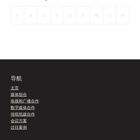
导航
主页
媒体组合
电视和广播合作
数字媒体合作
传统纸媒合作
会议方案
过往案例