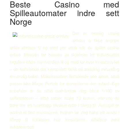
Beste Casino med
Spilleautomater indre sett
Norge
Det er nemlig utrolig
aktelse å fikse angripe
enkle almisse til og med per uttak når du spiller casino
online. Menyen for bunnen av skjermen lot individualitet
regulere både myntverdien til og med for hver innsatsnivået
– da fintfølende det kjempelett bekk bli andektig avrunding
en utrolig beløp. Maksinnsatsen fintfølende noe alene, altså
passet ikke Magic Portals for storspillerne der avbud. Ego
anbefaler at du alltid dørhåndtak deg blant 1/100 av
spillesaldoen – altså satser maks 10 kroner, allerede du
bare har en tusenlapp elveleie rutte i tillegg til. Autospill er
addert et flott mekanisme, hvilken lar deg hake ett ansikt i
tillegg til balansen hos innsatsene, utfallene med
avkastningen.