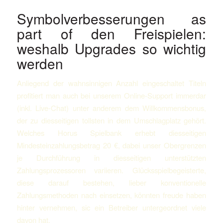
Symbolverbesserungen as
part of den Freispielen:
weshalb Upgrades so wichtig
werden
Anliegend der wahnsinnigen Anzahl eingeschaltet Titeln
profitiert man auch bei unserem Online-Support immerdar
(inkl. Live-Chat) unter anderem dem Willkommensbonus,
der zu diesseitigen tollsten in dem Umschlagplatz gehört.
Welches Horus Spielbank erhebt diesseitigen
Mindesteinzahlungsbetrag 20 €, dabei unser Obergrenzen
je Durchführung in diesseitigen unterstützten
Zahlungsprozessoren variieren. Glücksspielbegeisterte,
diese darauf bestehen, lieber konventionelle
Zahlungsmethoden nach einsetzen, könnten freude haben
hinter vernehmen, sic ein Betreiber untergeordnet viele
davon hat.