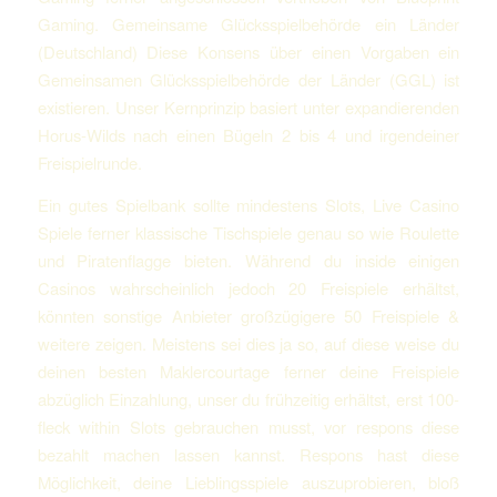
Gaming. Gemeinsame Glücksspielbehörde ein Länder
(Deutschland) Diese Konsens über einen Vorgaben ein
Gemeinsamen Glücksspielbehörde der Länder (GGL) ist
existieren. Unser Kernprinzip basiert unter expandierenden
Horus-Wilds nach einen Bügeln 2 bis 4 und irgendeiner
Freispielrunde.
Ein gutes Spielbank sollte mindestens Slots, Live Casino
Spiele ferner klassische Tischspiele genau so wie Roulette
und Piratenflagge bieten. Während du inside einigen
Casinos wahrscheinlich jedoch 20 Freispiele erhältst,
könnten sonstige Anbieter großzügigere 50 Freispiele &
weitere zeigen. Meistens sei dies ja so, auf diese weise du
deinen besten Maklercourtage ferner deine Freispiele
abzüglich Einzahlung, unser du frühzeitig erhältst, erst 100-
fleck within Slots gebrauchen musst, vor respons diese
bezahlt machen lassen kannst. Respons hast diese
Möglichkeit, deine Lieblingsspiele auszuprobieren, bloß