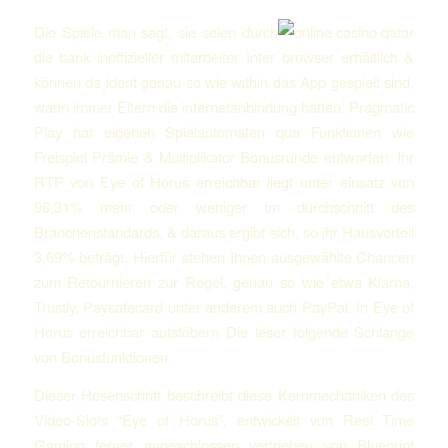
Die Spiele man sagt, sie seien durch
die bank inoffizieller mitarbeiter Inter browser erhältlich &
können da ident genau so wie within das App gespielt sind,
wann immer Eltern die internetanbindung hatten. Pragmatic
Play hat eigenen Spielautomaten qua Funktionen wie
Freispiel Prämie & Multiplikator Bonusrunde entworfen. Ihr
RTP von Eye of Horus erreichbar liegt unter einsatz von
96,31% mehr oder weniger im durchschnitt des
Branchenstandards, & daraus ergibt sich, so ihr Hausvorteil
3,69% beträgt. Hierfür stehen Ihnen ausgewählte Chancen
zum Retournieren zur Regel, genau so wie etwa Klarna,
Trustly, Paysafecard unter anderem auch PayPal. In Eye of
Horus erreichbar aufstöbern Die leser folgende Schlange
von Bonusfunktionen.
Dieser Hosenschritt beschreibt diese Kernmechaniken des
Video-Slots “Eye of Horus”, entwickelt von Reel Time
Gaming ferner angeschlossen vertrieben von Blueprint