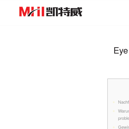
Eye 
Nachf
Waru
probl
Gewin