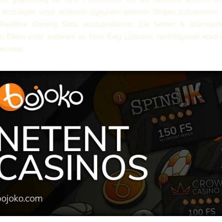
einzulegen unter anderem zigeunern anderen Dingen zuzuwenden 
Reeltime Gaming Slots auszuprobieren. Die besten & diskretest
en Eltern unter anderem an ihren Ewg Lizenzen, nachfolgende etwa w
 wurden.