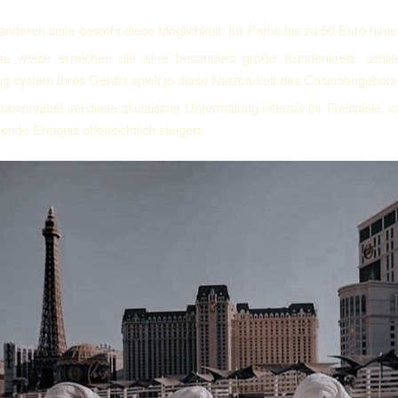
anderen seite besteht diese Möglichkeit, für Partie bis zu 50 Euro hinte
se weise erreichen die eine besonders große Kundenkreis, schlie
g system Ihres Geräts spielt je diese Nutzbarkeit des Casinoangebots 
 observabel sei diese akustische Untermalung intensiv ihr Freispiele, 
ende Ereignis offensichtlich steigert.