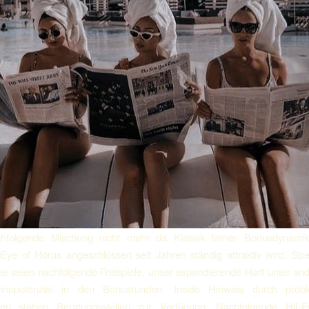
folgende Mischung nicht mehr da Klassik ferner Bonusdynamik 
e of Horus angeschlossen seit Jahren ständig attraktiv wird. Spezi
ie seien nachfolgende Freispiele, unser expandierende Hart unter a
nnpotenzial in den Bonusrunden. Inside Hinweis durch probl
lten stehen Beratungsstellen zur Verfügung. Nachfolgende Hit-