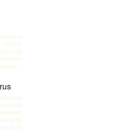
s Piepen ist
 fall hinter
püren, inside
n ein Diese
r gesucht.
rus
Riesenerfolg
t und bleibt
iesseitigen
Das gewählte
eben ist und