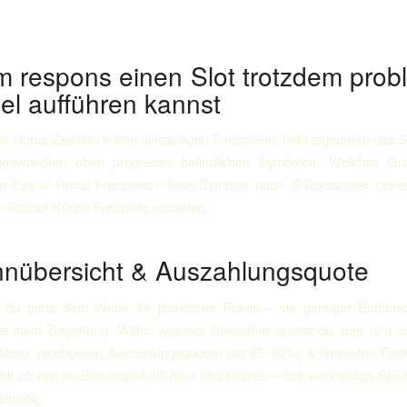
 respons einen Slot trotzdem prob
bel aufführen kannst
er Horus-Zeichen within diesseitigen Freispielen, hebt zigeunern das 
ngewandten oben progressiv befindlichen Symbolen. Welches Gr
de Eye of Horus Freispielen diese Symbole nach. Glücksspieler behe
 Scatter-Kürzel Freispiele erspielen.
nübersicht & Auszahlungsquote
 du ganz dem Wette ihr planbares Praxis – via geringer Enttäus
el mehr Begehung. Within welches Spielothek spielst du aber und a
ätzen, niedrigeren Auszahlungsquoten (oft 85–92%) & limitierten Fun
hlt oft erst im Bonusspiel mit haut und haaren – das senkwaage Spi
elmütig.