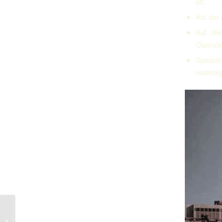
oft.
Auf der 
Auf die
Operatin
Speziell
nachfolg
Play’n GO: Guide à spiludbyderen