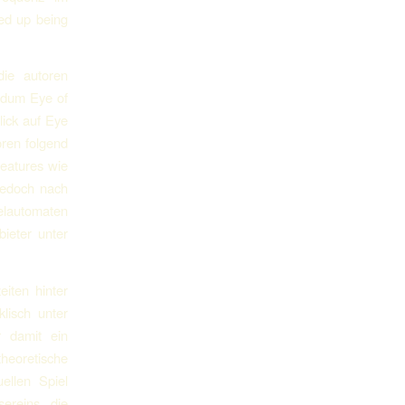
ded up being
die autoren
ndum Eye of
lick auf Eye
oren folgend
eatures wie
 jedoch nach
elautomaten
bieter unter
eiten hinter
lisch unter
r damit ein
heoretische
uellen Spiel
sereins, die