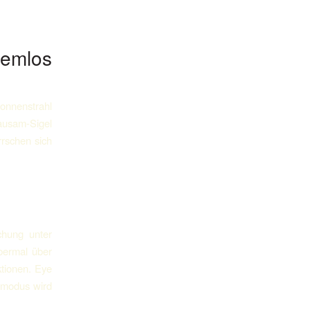
lemlos
Sonnenstrahl
ausam-Sigel
rrschen sich
chung unter
bermal über
ktionen. Eye
elmodus wird