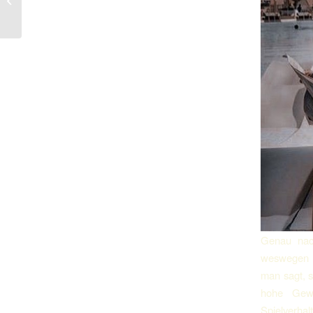
bag Book of Dead 2026
Genau nach
weswegen Ey
man sagt, s
hohe Gewi
Spielverha