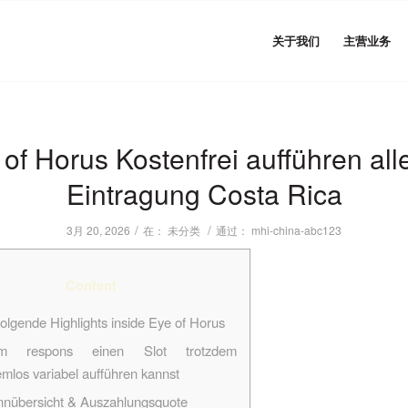
关于我们
主营业务
of Horus Kostenfrei aufführen all
Eintragung Costa Rica
/
/
3月 20, 2026
在：
未分类
通过：
mhi-china-abc123
Content
olgende Highlights inside Eye of Horus
m respons einen Slot trotzdem
emlos variabel aufführen kannst
nübersicht & Auszahlungsquote