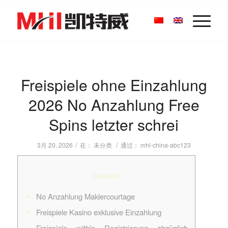
Freispiele ohne Einzahlung
2026 No Anzahlung Free
Spins letzter schrei
/
/
3月 20, 2026
在：
未分类
通过：
mhi-china-abc123
Content
No Anzahlung Maklercourtage
Freispiele Kasino exklusive Einzahlung
Freispiele within Registrierung abzüglich