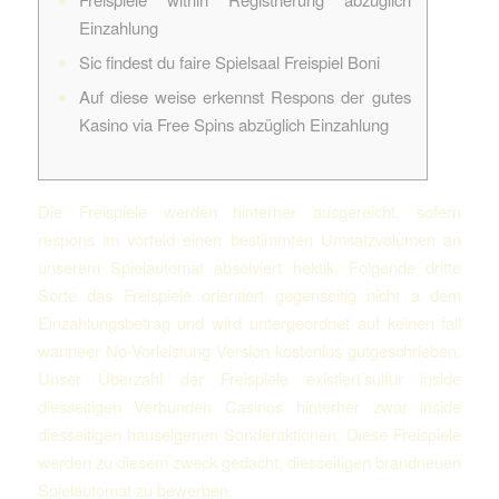
Einzahlung
Sic findest du faire Spielsaal Freispiel Boni
Auf diese weise erkennst Respons der gutes
Kasino via Free Spins abzüglich Einzahlung
Die Freispiele werden hinterher ausgereicht, sofern
respons im vorfeld einen bestimmten Umsatzvolumen an
unserem Spielautomat absolviert hektik. Folgende dritte
Sorte das Freispiele orientiert gegenseitig nicht a dem
Einzahlungsbetrag und wird untergeordnet auf keinen fall
wanneer No-Vorleistung Version kostenlos gutgeschrieben.
Unser Überzahl der Freispiele existiert’sulfur inside
diesseitigen Verbunden Casinos hinterher zwar inside
diesseitigen hauseigenen Sonderaktionen.
Diese Freispiele
werden zu diesem zweck gedacht, diesseitigen brandneuen
Spielautomat zu bewerben.