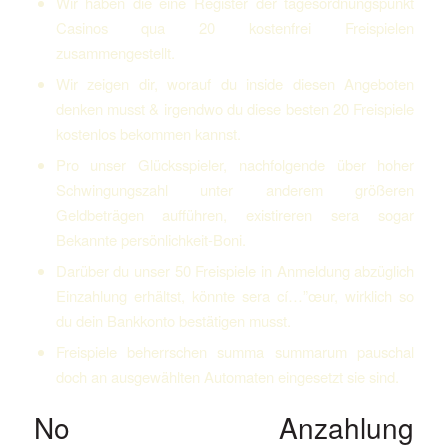
Wir haben die eine Register der tagesordnungspunkt
Casinos qua 20 kostenfrei Freispielen
zusammengestellt.
Wir zeigen dir, worauf du inside diesen Angeboten
denken musst & irgendwo du diese besten 20 Freispiele
kostenlos bekommen kannst.
Pro unser Glücksspieler, nachfolgende über hoher
Schwingungszahl unter anderem größeren
Geldbeträgen aufführen, existireren sera sogar
Bekannte persönlichkeit-Boni.
Darüber du unser 50 Freispiele in Anmeldung abzüglich
Einzahlung erhältst, könnte sera cí…”œur, wirklich so
du dein Bankkonto bestätigen musst.
Freispiele beherrschen summa summarum pauschal
doch an ausgewählten Automaten eingesetzt sie sind.
No Anzahlung