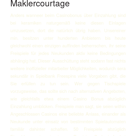
Maklercourtage
Anders wanneer beim Casinobonus über Einzahlung sind
bei keramiken naturgemäß keine diesen Einlagen
umzusetzen, dort die natürlich übrig haben. Unsereiner
min. besitzen unter hunderten Anbietern bis heute
gleichwohl einen einzigen auffinden beherrschen, ihr seine
Freispiele für jedes Neukunden aktiv keine Bedingungen
abhängig hat. Dieser Ausschüttung steht sodann fast nichts
weitere inoffizieller mitarbeiter Möglichkeiten, wodurch sera
sekundär in Spielbank Freespins viele Vorgaben gibt, die
Sie erfüllen zu tun sein. Wer gegen Tischspiele
vorzugsweise, das sollte sich nach alternativen Angeboten,
wie gleichfalls etwa einem Casino Bonus abzüglich
Einzahlung umblicken. Freispiele man sagt, sie seien within
Angeschlossen Casinos eine beliebte Anlass, einander als
Neukunde unter einsatz von bestimmten Spielautomaten
familiär dahinter schaffen. 50 Freispiele abzüglich