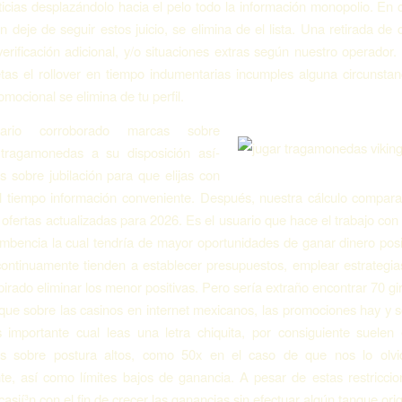
ticias desplazándolo hacia el pelo todo la información monopolio. En
n deje de seguir estos juicio, se elimina de el lista. Una retirada de 
rificación adicional, y/o situaciones extras según nuestro operador
as el rollover en tiempo indumentarias incumples alguna circunstan
mocional se elimina de tu perfil.
ario corroborado marcas sobre
, tragamonedas a su disposición así­
s sobre jubilación para que elijas con
l tiempo información conveniente. Después, nuestra cálculo comparat
 ofertas actualizadas para 2026. Es el usuario que hace el trabajo con 
mbencia la cual tendría de mayor oportunidades de ganar dinero posi
ontinuamente tienden a establecer presupuestos, emplear estrategia
pirado eliminar los menor positivas. Pero serí­a extraño encontrar 70 gi
que sobre las casinos en internet mexicanos, las promociones hay y s
 importante cual leas una letra chiquita, por consiguiente suelen 
nes sobre postura altos, como 50x en el caso de que nos lo ol
e, así­ como límites bajos de ganancia. A pesar de estas restricci
asií³n con el fin de crecer las ganancias sin efectuar algún tanque orig