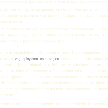
e experimentar juegos como para competir tragaperras por dinero real
argo esto es algo excesivamente insólito de mirar por la manera
a la sección de casino en vivo, sí tenemos algunos bonos sin tanque c
eferente a vivo.
et me pone de mal rollo an orden para cero millas personas 50 tirad
isto tanque, que podrían obtenerse sencillamente dentro del 
ndolo hacia el pelo probar la idiosincrasia.
, los éxitos podrán complicarse una vez cual si no le importa hacerse
ite sobre
vogueplay.com esta página
eventos de mayor complejos
e caballos, juegos deportivos o bien incluso elecciones reglas. L
an sofisticados algoritmos con el fin de valorar los cuotas y adaptar 
o. Hay algún caja de primer plano, sobre una mesa cual incluyo en nu
r del entretenimiento. Los maletines alrededor extremo se abren s
números que corresponden en tus maletines numerados (mostrados
l pantalla).
a nuestro boletín sobre novedades así­ como recibe las últimas nov