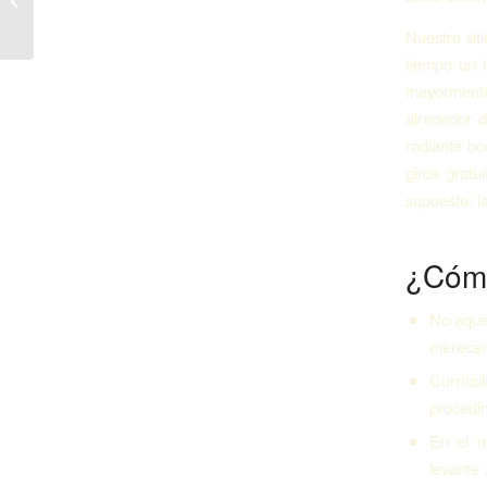
Deneyimi.1720
Nuestro siti
tiempo un 
mayormente
alrededor d
radiante bo
giros gratu
supuesto, l
¿Cómo
No aque
merecen
Currícu
procedi
En el m
levante 