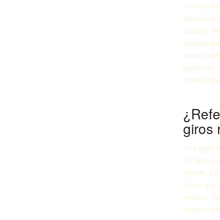
monederos 
seleccionad
máximo de 
seguidament
sobre dest
jugadores 
online segu
¿Refe
giros
Una gran de
las bonos c
grande. La 
existe gran
resaltan p
mayormente 