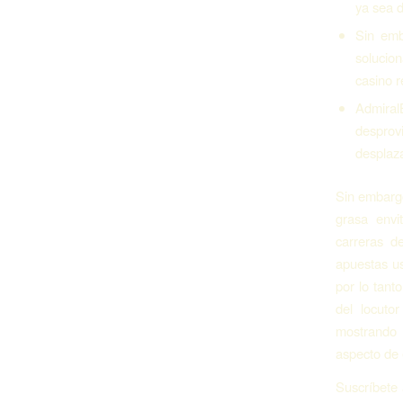
ya sea d
Sin emb
solucion
casino r
AdmiralB
desprov
desplazá
Sin embargo
grasa env
carreras d
apuestas us
por lo tant
del locuto
mostrando 
aspecto de e
Suscríbete 