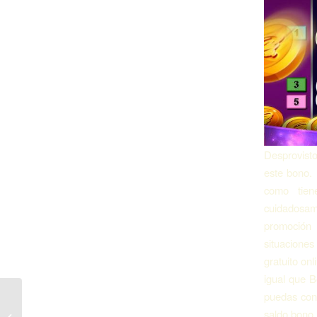
Desprovisto
este bono. 
como tien
cuidadosame
promoción 
situaciones
gratuito on
igual que B
puedas con 
7Slots Casino – Canl Casino
saldo bono,