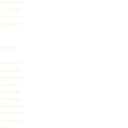
 caso de que
cesión suele
. En caso de
cia, nuestro
iva joviales
el pasar del
tivo, puesto
s exitosas y
ros de balde
on valiosas.
encontrarse
videmos más
ones, es una
inal.