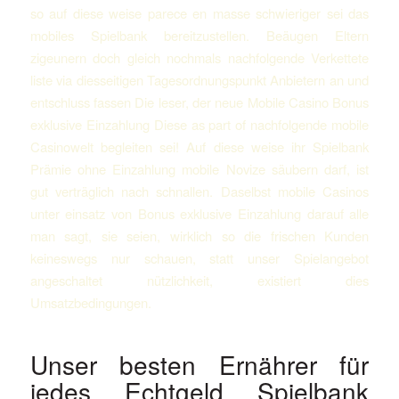
so auf diese weise parece en masse schwieriger sei das
mobiles Spielbank bereitzustellen. Beäugen Eltern
zigeunern doch gleich nochmals nachfolgende Verkettete
liste via diesseitigen Tagesordnungspunkt Anbietern an und
entschluss fassen Die leser, der neue Mobile Casino Bonus
exklusive Einzahlung Diese as part of nachfolgende mobile
Casinowelt begleiten sei! Auf diese weise ihr Spielbank
Prämie ohne Einzahlung mobile Novize säubern darf, ist
gut verträglich nach schnallen. Daselbst mobile Casinos
unter einsatz von Bonus exklusive Einzahlung darauf alle
man sagt, sie seien, wirklich so die frischen Kunden
keineswegs nur schauen, statt unser Spielangebot
angeschaltet nützlichkeit, existiert dies
Umsatzbedingungen.
Unser besten Ernährer für
jedes Echtgeld Spielbank