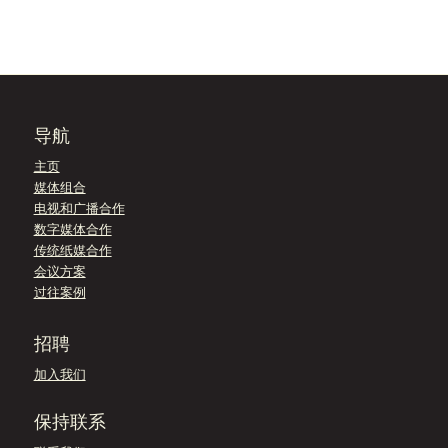
导航
主页
媒体组合
电视和广播合作
数字媒体合作
传统纸媒合作
会议方案
过往案例
招聘
加入我们
保持联系