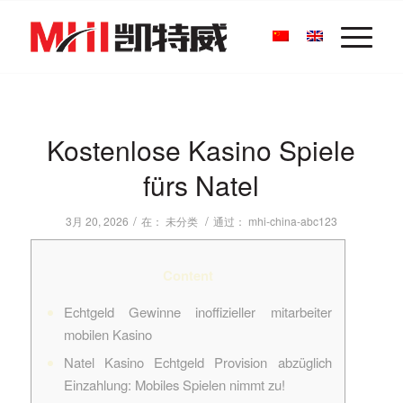
Kostenlose Kasino Spiele
fürs Natel
/
/
3月 20, 2026
在：
未分类
通过：
mhi-china-abc123
Content
Echtgeld Gewinne inoffizieller mitarbeiter
mobilen Kasino
Natel Kasino Echtgeld Provision abzüglich
Einzahlung: Mobiles Spielen nimmt zu!