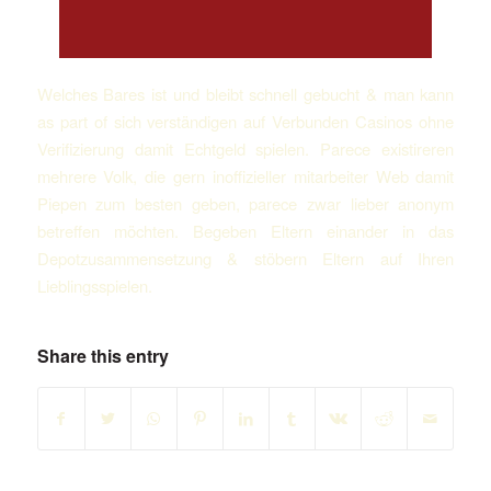
Welches Bares ist und bleibt schnell gebucht & man kann
as part of sich verständigen auf Verbunden Casinos ohne
Verifizierung damit Echtgeld spielen. Parece existireren
mehrere Volk, die gern inoffizieller mitarbeiter Web damit
Piepen zum besten geben, parece zwar lieber anonym
betreffen möchten. Begeben Eltern einander in das
Depotzusammensetzung & stöbern Eltern auf Ihren
Lieblingsspielen.
Share this entry