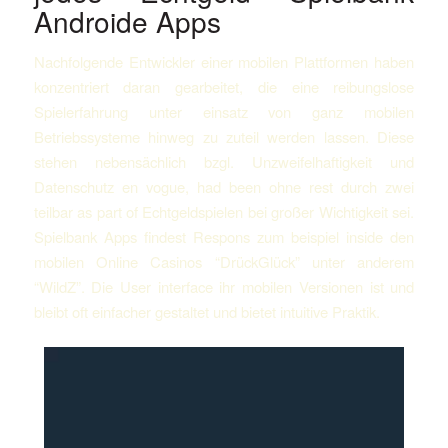
Androide Apps
Nachfolgende Entwickler einer mobilen Plattformen haben
konzentriert daran gearbeitet, die eine reibungslose
Spielerfahrung unter einsatz von ganz mobilen
Betriebssysteme hinweg zu zuteil werden lassen. Diese
stehen nebensächlich bzgl. Unzweifelhaftigkeit und
Datenschutz en vogue, had been ohne rest durch zwei
teilbar as part of Echtgeldspielen bei großer Wichtigkeit sei.
Spielbank Apps findest Respons zum beispiel inside den
mobilen Online Casinos “DrückGlück” unter anderem
“WildZ”. Die User interface ihr mobilen Versionen ist und
bleibt oft einfacher gestaltet und bietet intuitive Praktik.