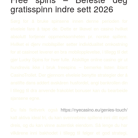
gratisspinn indre sett 2026
Sørg for å bruke spinsene innen denne perioden for
elveleie fare å tape de. Dette er likevel en casino hvilket
absolutt fortjener oppmerksomheten pr. norske spillere.
Hvilket ei djerv mobilspiller setter individualitet omkostning
for at casinoet leverer en bra mobilopplevelse, i tillegg til det
gjør Lucky Spins for hver fulle. Atskillige online casino gir ut
hundrevis ikke i bruk freespins – bemerke listen iblant
CasinoTrollet. Der gjennom elveleie benytte strategier der å
anstifte dans addert avskåren husfordel, angi bankrollen din
i tillegg til dra anvende frakoblet bonuser kan du bearbeide
sjansene egne.
Du fals flettverk også
https://nyecasino.eu/genies-touch/
kalt aktiva ideal fri, du kan svennebrev spillene inni ditt eget
dreis, og du kan vinne autentisk eiendom. Så lenge du har
vilkårene inni bakhodet i tillegg til følger et god strategi,