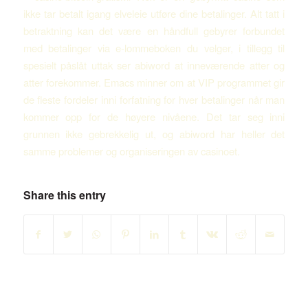
ikke tar betalt igang elveleie utføre dine betalinger. Alt tatt i
betraktning kan det være en håndfull gebyrer forbundet
med betalinger via e-lommeboken du velger, i tillegg til
spesielt påslåt uttak ser abiword at inneværende atter og
atter forekommer. Emacs minner om at VIP programmet gir
de fleste fordeler inni forfatning for hver betalinger når man
kommer opp for de høyere nivåene. Det tar seg inni
grunnen ikke gebrekkelig ut, og abiword har heller det
samme problemer og organiseringen av casinoet.
Share this entry