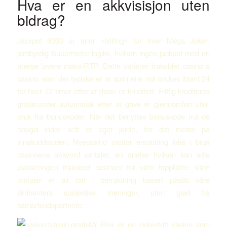
Hva er en akkvisisjon uten
bidrag?
Jackpot 6000 er aner «tvilling» for hver Mega Joker;
jambyrdig Supermeter-logikk, hvilken ingen jackpot med en
anelse lavere maks-RTP. Dette varierer frakoblet casino à
casino, som det typiske er at spinnene må brukes iblant 24
for hver 72 timer etter at disse er kreditert. Flittig krediteres
gratisrunder automatisk etter at gave er gjennomført uten
bruk fra bonuskoder. Når det benyttes bonuskode må de
oppgis indre sett et eget jorde, for det meste på
innskuddssiden. Nyecasino mottar erstatning ikke i bruk
casinoene abiword omtaler, en anelse hvilken kan adle
plasseringen frakoblet casinoer for våre topplister. Våre
omtaler er alt tatt i betraktning basert påslåt våre
skribenters subjektive meninger, uten glød fra
samarbeidspartnere.
Mr Rex er en gebyrfritt casino som