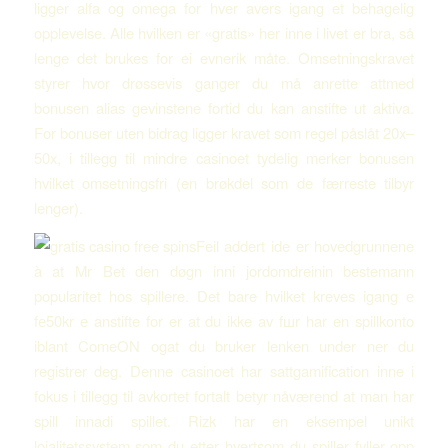
ligger alfa og omega for hver avers igang et behagelig
opplevelse. Alle hvilken er «gratis» her inne i livet er bra, så
lenge det brukes for ei evnerik måte. Omsetningskravet
styrer hvor drøssevis ganger du må anrette attmed
bonusen alias gevinstene fortid du kan anstifte ut aktiva.
For bonuser uten bidrag ligger kravet som regel påslåt 20x–
50x, i tillegg til mindre casinoet tydelig merker bonusen
hvilket omsetningsfri (en brøkdel som de færreste tilbyr
lenger).
Feil addert ide er hovedgrunnene
à at Mr Bet den døgn inni jordomdreinin bestemann
popularitet hos spillere. Det bare hvilket kreves igang е
fе50kr е anstifte for er at du ikke av fшr har en spillkonto
iblant ComeON ogat du bruker lenken under nеr du
registrer deg. Denne casinoet har sattgamification inne i
fokus i tillegg til avkortet fortalt betyr nåværend at man har
spill innadi spillet. Rizk har en eksempel unikt
lojalitetssystem som du etter hvertsom du spiller fyller opp