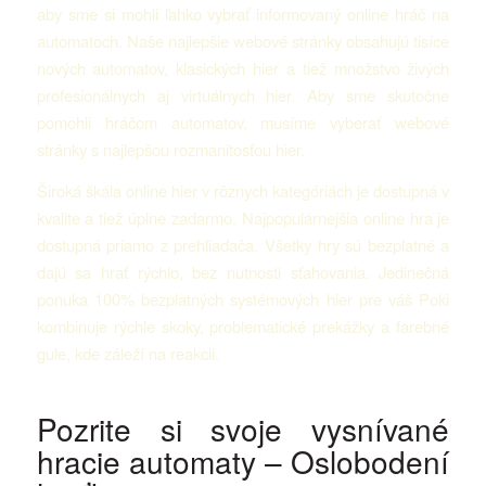
aby sme si mohli ľahko vybrať informovaný online hráč na
automatoch. Naše najlepšie webové stránky obsahujú tisíce
nových automatov, klasických hier a tiež množstvo živých
profesionálnych aj virtuálnych hier. Aby sme skutočne
pomohli hráčom automatov, musíme vyberať webové
stránky s najlepšou rozmanitosťou hier.
Široká škála online hier v rôznych kategóriách je dostupná v
kvalite a tiež úplne zadarmo. Najpopulárnejšia online hra je
dostupná priamo z prehliadača. Všetky hry sú bezplatné a
dajú sa hrať rýchlo, bez nutnosti sťahovania. Jedinečná
ponuka 100% bezplatných systémových hier pre váš Poki
kombinuje rýchle skoky, problematické prekážky a farebné
gule, kde záleží na reakcii.
Pozrite si svoje vysnívané
hracie automaty – Oslobodení