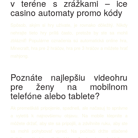
v teréne s zrážkami – ice
casino automaty promo kódy
Spôsob, akým si hry užívate, je rovnako dôležitý. Nikdy
nehrajte tieto hry príliš často, pretože by ste sa mohli
zblázniť! Populárne označenia sú automatická online hra,
Minecraft, hra pre 2 hráčov, hra pre 3 hráčov a môžete hrať
mahjong.
Poznáte najlepšiu videohru
pre ženy na mobilnom
telefóne alebo tablete?
Ak premeškáš pripojenie, spadneš, ale načasuj to správne
a vyletíš k najnovšiemu objavu. Na mobile klepnite a
môžete držať, aby ste sa pripojili, a zdvihnite ruku, aby ste
sa mohli pohybovať vpred. Na počítači držte stlačené