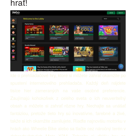
hrať!
Ide o prehliadačové hry, ktoré si môžete zahrať okamžite po
spustení internetového prehliadača. Každý deň nájdete
tisíce hier zameraných na vaše osobné preferencie.
Zaujímajú kohokoľvek z celého sveta o ich neuveriteľný
obsah a môžete si zahrať rôzne hry. Nechajte sa unášať
fantáziou, pretože tieto hry sú inovatívne, farebné a živé,
takže si ich okamžite zamilujete. Riaďte najnovšiu motorku v
hrách ako Wheelie Bike alebo sa tlačte cez náročný terén v
dobrodružstvách Moto X3M. Zahrajte si ďalšiu hru so