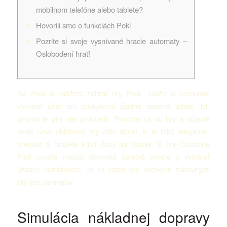
mobilnom telefóne alebo tablete?
Hovorili sme o funkciách Poki
Pozrite si svoje vysnívané hracie automaty –
Oslobodení hrať!
Na Poki si môžete zahrať hry Poki. Takže si nemusíte
vytvárať účet ani poskytovať žiadne osobné údaje. Ich
zmysel je pre nás prvoradý. Ponorte sa do hry a objavte
svoje nové obľúbené hry ešte dnes! Je to také návykové,
pretože si môžete kúpiť časy na hranie. V hre Combine
Fruit musíte miešať šťavnaté čerstvé ovocie a vytvárať
úžasné kombinácie.
Je to cesta pre všetkých zábavných
tajných partnerov.
Simulácia nákladnej dopravy