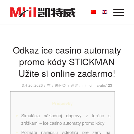
Odkaz ice casino automaty
promo kódy STICKMAN
Užite si online zadarmo!
/
/
3月 20, 2026
在：
未分类
通过：
mhi-china-abc123
Príspevky
Simulácia nákladnej dopravy v teréne s
zrážkami – ice casino automaty promo kódy
Poznáte najlepšiu videohru pre ženy na