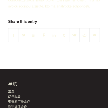
svojou rodinou a zistite, kto má analytické schopnosti.
Share this entry
导航
主页
媒体组合
电视和广播合作
数字媒体合作