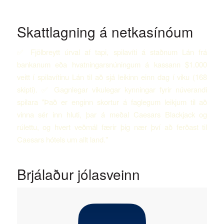
Skattlagning á netkasínóum
✅ Fjölbreytt úrval af tapi, spilavíti á staðnum Lán frá
bankanum eða hvatningarsnúningum á kassann $1.000
veitt í spilavítinu Lán til að sjá leikinn einn dag í viku (168
skipti). ✅ Gagnlegar vikulegar kynningar fyrir núverandi
spilara "Það er enginn skortur á faglegum leikjum til að
vinna sér inn hluti, þar á meðal Caesars Blackjack og
rúlettu, og hvert veðmál færir þig nær því að ferðast til
Caesars hótels um allt land."
Brjálaður jólasveinn