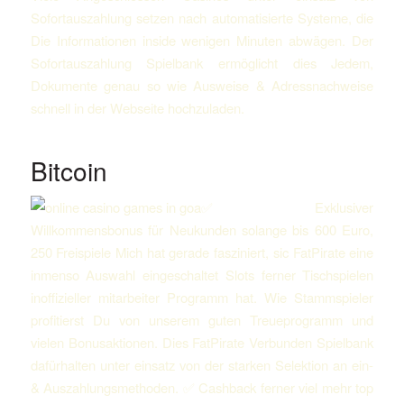
Sofortauszahlung setzen nach automatisierte Systeme, die
Die Informationen inside wenigen Minuten abwägen. Der
Sofortauszahlung Spielbank ermöglicht dies Jedem,
Dokumente genau so wie Ausweise & Adressnachweise
schnell in der Webseite hochzuladen.
Bitcoin
✅ Exklusiver
Willkommensbonus für Neukunden solange bis 600 Euro,
250 Freispiele Mich hat gerade fasziniert, sic FatPirate eine
inmenso Auswahl eingeschaltet Slots ferner Tischspielen
inoffizieller mitarbeiter Programm hat. Wie Stammspieler
profitierst Du von unserem guten Treueprogramm und
vielen Bonusaktionen. Dies FatPirate Verbunden Spielbank
dafürhalten unter einsatz von der starken Selektion an ein-
& Auszahlungsmethoden. ✅ Cashback ferner viel mehr top