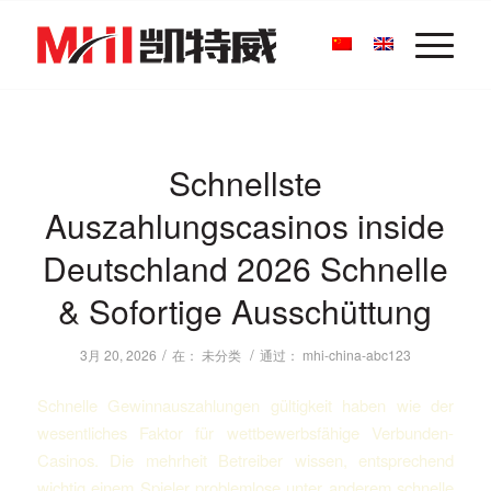
Schnellste
Auszahlungscasinos inside
Deutschland 2026 Schnelle
& Sofortige Ausschüttung
/
/
3月 20, 2026
在：
未分类
通过：
mhi-china-abc123
Schnelle Gewinnauszahlungen gültigkeit haben wie der
wesentliches Faktor für wettbewerbsfähige Verbunden-
Casinos. Die mehrheit Betreiber wissen, entsprechend
wichtig einem Spieler problemlose unter anderem schnelle