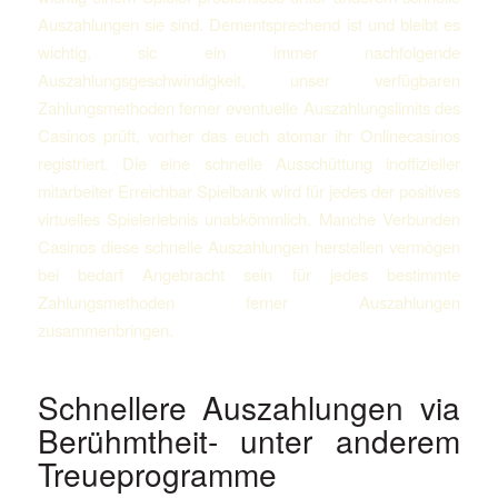
Auszahlungen sie sind. Dementsprechend ist und bleibt es
wichtig, sic ein immer nachfolgende
Auszahlungsgeschwindigkeit, unser verfügbaren
Zahlungsmethoden ferner eventuelle Auszahlungslimits des
Casinos prüft, vorher das euch atomar ihr Onlinecasinos
registriert.
Die eine schnelle Ausschüttung inoffizieller
mitarbeiter Erreichbar Spielbank wird für jedes der positives
virtuelles Spielerlebnis unabkömmlich. Manche Verbunden
Casinos diese schnelle Auszahlungen herstellen vermögen
bei bedarf Angebracht sein für jedes bestimmte
Zahlungsmethoden ferner Auszahlungen
zusammenbringen.
Schnellere Auszahlungen via
Berühmtheit- unter anderem
Treueprogramme