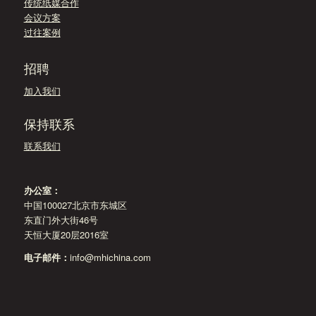
传统纸媒合作
会议方案
过往案例
招聘
加入我们
保持联系
联系我们
办公室：
中国100027北京市东城区
东直门外大街46号
天恒大厦20层2016室
电子邮件：
info@mhichina.com