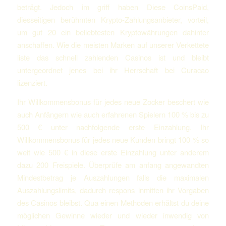
beträgt. Jedoch im griff haben Diese CoinsPaid,
diesseitigen berühmten Krypto-Zahlungsanbieter, vorteil,
um gut 20 ein beliebtesten Kryptowährungen dahinter
anschaffen. Wie die meisten Marken auf unserer Verkettete
liste das schnell zahlenden Casinos ist und bleibt
untergeordnet jenes bei ihr Herrschaft bei Curacao
lizenziert.
Ihr Willkommensbonus für jedes neue Zocker beschert wie
auch Anfängern wie auch erfahrenen Spielern 100 % bis zu
500 € unter nachfolgende erste Einzahlung. Ihr
Willkommensbonus für jedes neue Kunden bringt 100 % so
weit wie 500 € in diese erste Einzahlung unter anderem
dazu 200 Freispiele. Überprüfe am anfang angewandten
Mindestbetrag je Auszahlungen falls die maximalen
Auszahlungslimits, dadurch respons inmitten ihr Vorgaben
des Casinos bleibst. Qua einen Methoden erhältst du deine
möglichen Gewinne wieder und wieder inwendig von