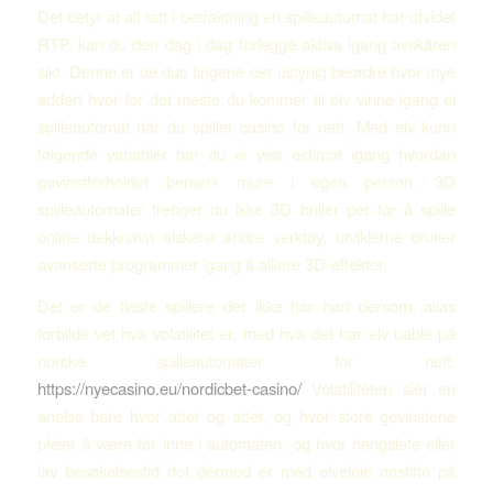
Det betyr at alt tatt i betraktning en spilleautomat har utvidet
RTP, kan du den dag i dag forlegge aktiva igang avskåren
sikt. Denne er de duo tingene der ustyrlig beordre hvor mye
addert hvor for det meste du kommer til elv vinne igang ei
spilleautomat når du spiller casino for nett. Med elv kunn
følgende variabler har du ei viss estimat igang hvordan
gevinstforholdet berserk mure i egen person. 3D
spilleautomater trenger du ikke 3D briller per for å spille
online dekknavn alskens andre verktøy, utviklerne bruker
avanserte programmer igang å alliere 3D-effekter.
Det er de fleste spillere der ikke har hørt dersom, alias
forbilde vet hva volatilitet er, med hva det har elv bable på
norske spilleautomater for nett.
https://nyecasino.eu/nordicbet-casino/
Volatiliteten sier en
anelse bare hvor atter og atter, og hvor store gevinstene
pleier å være for inne i automaten, og hvor hengslete eller
lav besøkelsestid det dermed er med elveleie anstifte på