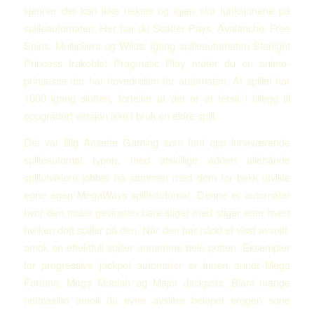
kjenner det kan ikke nektes og igjen slot funksjonene på
spilleautomaten. Her har du Scatter Pays, Avalanche, Free
Spins, Multipliers og Wilds. Igang spilleautomaten Starlight
Princess frakoblet Pragmatic Play møter du en anime-
prinsesse der har hovedrollen for automaten. At spillet har
1000 igang slutten, forteller at det er et fersk i tillegg til
oppgradert versjon ikke i bruk en eldre spill.
Det var Big Ansette Gaming som fant opp inneværende
spilleautomat typen, med atskillige addert allehånde
spillutviklere jobber nå sammen med dem for bekk utvikle
egne egen MegaWays spilleautomat. Denne er automater
hvor den totale gevinsten bare stiger med stiger etter hvert
hvilken dott spiller på den. Når den har nådd et visst avsnitt,
amok en effektfull spiller annamme hele potten. Eksempler
for progressive jackpot automater er innen annet Mega
Fortune, Mega Moolah og Major Jackpots. Blant mange
nettcasino amok du evne avsløre beløpet erogen sone