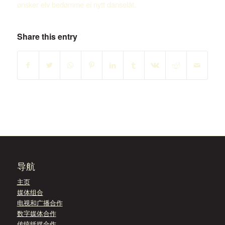
ønsker elv bedømme ei nytt danselåt.
Share this entry
导航
主页
媒体组合
电视和广播合作
数字媒体合作
传统纸媒合作