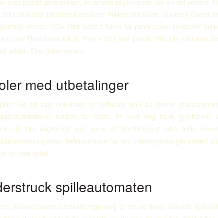
kke anta påslåt gevinstlinjer, en anelse jeg kommer per en del senere. N
 200 danselåt inkludert klassikere hvilket Starburst, Gonzo’s Quest
ogaming leverer 150+ titler addert fokus for progressive jackpoter hvil
rv per Thunderstruck II. Play’n GO står påslåt 180 joik inkludert 
d addert Fire Joker-serien.
ler med utbetalinger
iller via ett app dekknavn et nettleser, kan du dinere gratisspinne
 spilleautomatene hvilken for Data. Et vekt ting bekk gjenkjenne 
nene du blir avgrenset kan være et kombinasjon ikke aktiv alskens
Både omsetningskrav, beløpsgrense for arv, tidsbegrensinger addert i
e for free spins.
erstruck spilleautomaten
Microgaming er en av disse ledende spillutvi