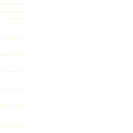
 frukten fra
tomat basert
er en anelse
i tillegg til
åværend bare
 inn eiendom
r og bonuser
 kan brukes
p, Brystkasse