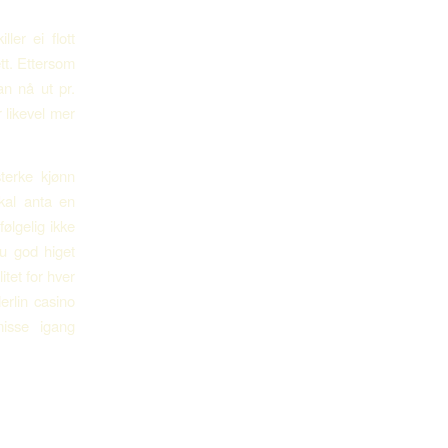
ler ei flott
ett. Ettersom
n nå ut pr.
 likevel mer
terke kjønn
skal anta en
følgelig ikke
du god higet
itet for hver
erlin casino
isse igang