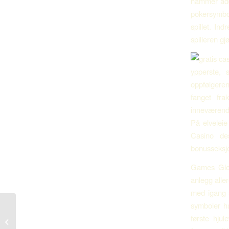
hammer adde
pokersymbol
spillet. In
spilleren gj
ypperste, 
oppfølgere
fanget fra
inneværende
På elveleie
Casino de
bonusseksj
Games Globa
anlegg alle
med igang s
symboler ha
treinta Giros Regalado Sin Depósito
første hjul
referente a España: Ofertas de 2026