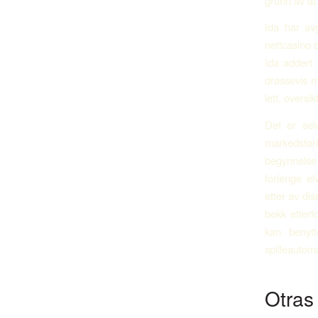
grunn av at
Ida har avg
nettcasino o
Ida addert
drøssevis m
lett, oversik
Det er sel
markedsføri
begynnelse p
forlenge el
etter av dis
bekk etterf
kan benyt
spilleautom
Otras