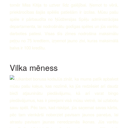
tomēr Miss Kitija to uztver līdz galējībai. Ņemot to vērā,
priekšrocības šajās spēlēs patiešām ir izcilas. Mūsu pašu
spēle ir pārbaudīta no Ņūdžersijas Spēļu administrācijas
departamenta, lai nodrošinātu godīgas spēles un jūs varētu
darboties patiesi. Visas šīs zīmes nodrošina maksimālu
peļņu no 75 kredtiem, izņemot jauno zivi, kuras maksimālā
balva ir 100 kredītu.
Vilka mēness
Jūs zināt, ka mums patīk apbalvot
mūsu pašu kaķus, kas nozīmē, ka jūs redzēsiet arī daudz
bieži atjauninātu piedāvājumu, kā arī varat bingo
piedāvājumus, kas ir pieejami visā mūsu vietnē, lai uzlabotu
savu spēli. Pēc tam, kad riskējat, jūs saņemat savas kārtis,
pēc tam vienkārši noberziet pavisam jaunos paneļus, lai
atrastu pavisam jaunas neredzamās ikonas. Jūs varētu