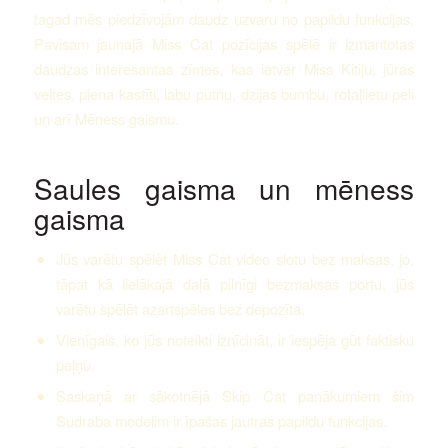
tagad mēs piedzīvojām daudz uzvaru no papildu funkcijas.
Pavisam jaunajā Miss Cat pozīcijas spēlē ir izmantotas
daudzas interesantas zīmes, kas ietver Miss Kitiju, jūras
veltes, piena kastīti, labu putnu, dzijas bumbu, rotaļlietu peli
un arī Mēness gaismu.
Saules gaisma un mēness
gaisma
Jūs varētu spēlēt Miss Cat video slotu bez maksas, jo,
tāpat kā lielākajā daļā pilnīgi bezmaksas portu, jūs
varētu spēlēt azartspēles bez depozīta.
Vienīgais, ko jūs noteikti iznīcināt, ir iespēja gūt faktisku
peļņu.
Saskaņā ar sākotnējā Skip Cat panākumiem šim
Sudraba modelim ir īpašas jautras papildu funkcijas.