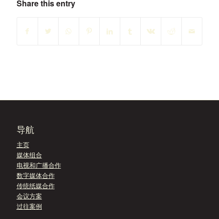
Share this entry
导航
主页
媒体组合
电视和广播合作
数字媒体合作
传统纸媒合作
会议方案
过往案例