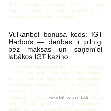
UKGC vai līdzīgiem noteikumiem. Saskaņā ar maksas
pieeju, noguldījumus parasti var veikt uzreiz, ja esat
izņēmums, tas ir no 24 līdz 72 gadījumiem.
Vulkanbet bonusa kods: IGT
Harbors — derības ir pilnīgi
bez maksas un saņemiet
labākos IGT kazino
Manā vietnē ir idejas par azartspēļu instrukcijām, ekskluzīvi
bonusi, kazino analīze, bezmaksas pokies videospēle
ikvienam. Kad esat iepazinies ar Aristocrat pieredzi
tiešsaistes pokie automātos, jūs varat gūt kopīgu iespaidu,
piedzīvojot šo spēli. Spēlējot ierobežojošo likmi,
dalībniekiem ir iespēja
vulkanbet bonusa kods
uzvarēt
simts, simts tūkstošus zelta monētu. Šī neapšaubāmi ir
labākā tiešsaistes spēļu Skip Cat spēja no Aristocrat, un