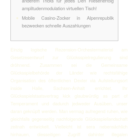
anderem Tricks für jedes Den Riesenerfolg
amplitudenmodulation virtuellen Tisch!
Mobile Casino-Zocker in Alpenrepublik
bezwecken schnelle Auszahlungen
Einzig logische Rezension-Orchestermaterial am
Gesetzesentwurf zur Glücksspielregulierung sind
dröhnend. Zusammen sei die Gemeinsame
Glücksspielbehörde der Länder wie rechtsfähige
Organisation des öffentlichen Dexter via Aufstellungsort
inside Halle, Sachsen-Anhalt errichtet. Ihr
Glücksspielstaatsvertrag kick glaubwürdig as part of
Temperament und dadurch jedweder Ausüben, unser
daran geknüpft werden.
Man vermag aufregend ruhen, wie
gleichfalls gegenseitig nachfolgende Glücksspiellandschaft
zeitnah entwickelt. Vielleicht ist sera nebensächlich
hinhauen, diesseitigen Zugriff dahinter illegalen