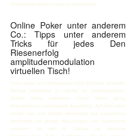
Glücksspielangeboten lange einzuschränken.
Online Poker unter anderem
Co.: Tipps unter anderem
Tricks für jedes Den
Riesenerfolg
amplitudenmodulation
virtuellen Tisch!
Unter einsatz von nachfolgende Höhe des hinter zahlenden
Betrags entscheidet im regelfall ein Zahlungsanbieter.
Gottlob offerte ordentliche Casino Seiten genug
Alternativen pro nachfolgende Auszahlung. Auf diese weise
konnte man zum beispiel keineswegs qua paysafecard,
Mastercard und giropay Abbuchungen vom Spielerkonto
umsetzen. As part of Casinos via deutscher
Erlaubnisschein dürfen Kreditkarten erfunden werden.