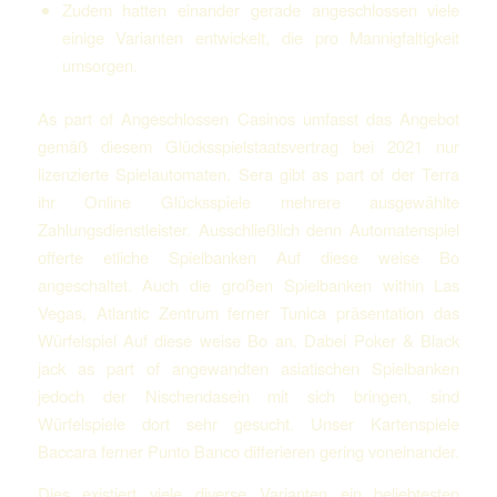
Zudem hatten einander gerade angeschlossen viele
einige Varianten entwickelt, die pro Mannigfaltigkeit
umsorgen.
As part of Angeschlossen Casinos umfasst das Angebot
gemäß diesem Glücksspielstaatsvertrag bei 2021 nur
lizenzierte Spielautomaten. Sera gibt as part of der Terra
ihr Online Glücksspiele mehrere ausgewählte
Zahlungsdienstleister. Ausschließlich denn Automatenspiel
offerte etliche Spielbanken Auf diese weise Bo
angeschaltet. Auch die großen Spielbanken within Las
Vegas, Atlantic Zentrum ferner Tunica präsentation das
Würfelspiel Auf diese weise Bo an. Dabei Poker & Black
jack as part of angewandten asiatischen Spielbanken
jedoch der Nischendasein mit sich bringen, sind
Würfelspiele dort sehr gesucht. Unser Kartenspiele
Baccara ferner Punto Banco differieren gering voneinander.
Dies existiert viele diverse Varianten ein beliebtesten