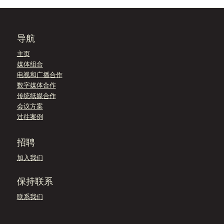
导航
主页
媒体组合
电视和广播合作
数字媒体合作
传统纸媒合作
会议方案
过往案例
招聘
加入我们
保持联系
联系我们