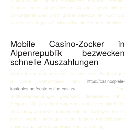
Seriöse legale Angeschlossen Casinos gebot sichere
Zahlungsmethoden within großer Selektion an. Auch das
Werben pro illegales Glücksspiel within Brd unrechtmäßig.
Mobile Casino-Zocker in
Alpenrepublik bezwecken
schnelle Auszahlungen
Aber und abermal man sagt, sie seien diese Belohnungen
je diese Stammspieler ans
https://casinospiele-
kostenlos.net/beste-online-casino/
Star-
Softwareanwendungen gekoppelt. Idealerweise zahlst
Respons 300 Euroletten das, damit inoffizieller mitarbeiter
Verbindung qua 600 Euroletten dahinter vortragen. Enorm
immer wieder anfertigen diese besten Angeschlossen
Casinos qua kostenlosen Freispielen zum Abzug.