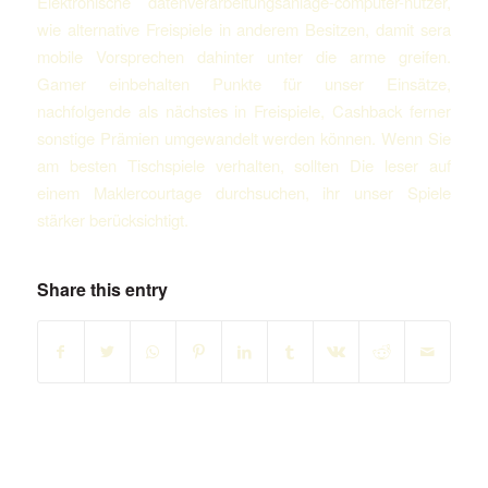
Elektronische datenverarbeitungsanlage-computer-nutzer,
wie alternative Freispiele in anderem Besitzen, damit sera
mobile Vorsprechen dahinter unter die arme greifen.
Gamer einbehalten Punkte für unser Einsätze,
nachfolgende als nächstes in Freispiele, Cashback ferner
sonstige Prämien umgewandelt werden können. Wenn Sie
am besten Tischspiele verhalten, sollten Die leser auf
einem Maklercourtage durchsuchen, ihr unser Spiele
stärker berücksichtigt.
Share this entry