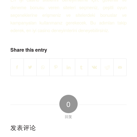
deneme bonusu veren siteleri seçmeniz, çeşitli oyun
seçeneklerine erişmeniz ve sitelerdeki bonuslar ve
kampanyaları kullanmanız gerekecek. Bu adımları takip
ederek, en iyi casino deneyimlerini deneyebilirsiniz.
Share this entry
0
回复
发表评论