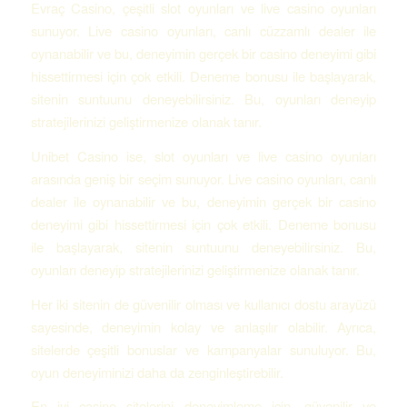
Evraç Casino, çeşitli slot oyunları ve live casino oyunları
sunuyor. Live casino oyunları, canlı cüzzamlı dealer ile
oynanabilir ve bu, deneyimin gerçek bir casino deneyimi gibi
hissettirmesi için çok etkili. Deneme bonusu ile başlayarak,
sitenin suntuunu deneyebilirsiniz. Bu, oyunları deneyip
stratejilerinizi geliştirmenize olanak tanır.
Unibet Casino ise, slot oyunları ve live casino oyunları
arasında geniş bir seçim sunuyor. Live casino oyunları, canlı
dealer ile oynanabilir ve bu, deneyimin gerçek bir casino
deneyimi gibi hissettirmesi için çok etkili. Deneme bonusu
ile başlayarak, sitenin suntuunu deneyebilirsiniz. Bu,
oyunları deneyip stratejilerinizi geliştirmenize olanak tanır.
Her iki sitenin de güvenilir olması ve kullanıcı dostu arayüzü
sayesinde, deneyimin kolay ve anlaşılır olabilir. Ayrıca,
sitelerde çeşitli bonuslar ve kampanyalar sunuluyor. Bu,
oyun deneyiminizi daha da zenginleştirebilir.
En iyi casino sitelerini deneyimleme için, güvenilir ve