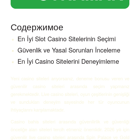
Содержимое
En İyi Slot Casino Sitelerinin Seçimi
Güvenlik ve Yasal Sorunları İnceleme
En İyi Casino Sitelerini Deneyimleme
Yeni casino siteleri arıyorsanız, deneme bonusu veren ve
güvenilir casino siteleri arasında seçim yapmanız
gerekmektedir. Live casino siteleri, oyun çeşitlerinin genişliği
ve sundukları deneyim sayesinde her tür oyuncunun
ihtiyaçlarını karşılamaktadır.
Casino bahis siteleri arasında güvenilirlik ve güvenliği
önceliğe alan siteleri tercih etmeniz önemlidir. 2026 yılı için
güvenilir live casino siteleri arasında Spin Palace ve Gold